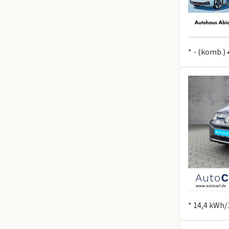
Information
* - (komb.) 
Information
* 14,4 kWh/