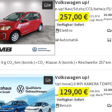
Volkswagen up!
20
257,00 €
10.00
Ange
Inklu
215,97 €
Anpas
ab
zzgl. MwSt.
Zusätzliche Fahrzeuginformation
Verfügbar: Sofort
Elektro
Automatik
en zum Kraftstoffverbrauch:
 • 0 g CO₂/km (komb.) • CO₂-Klasse: A (komb.) • Reichweite: 257 km
Volkswagen up!
3
129,00 €
10.00
Ange
Inklu
108,40 €
Anpas
ab
zzgl. MwSt.
Zusätzliche Fahrzeuginformation
Verfügbar: Sofort
Benzin