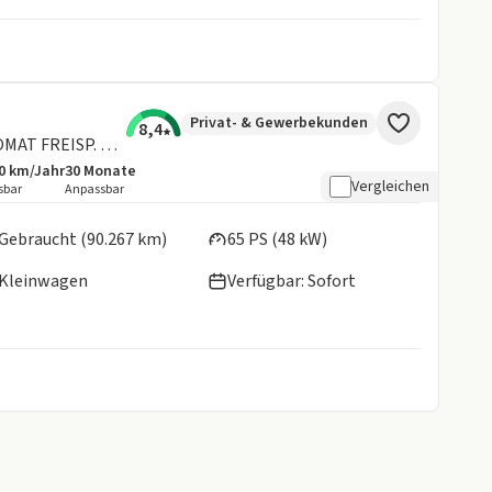
Privat- & Gewerbekunden
8,4
Up! move1.0 KAMERA PDC TEMPOMAT FREISP. KLIMA
0 km/Jahr
30
Monate
botsdetails:
sive Laufleistung
Laufzeit
Vergleichen
sbar
Anpassbar
en:
Gebraucht (90.267 km)
65 PS (48 kW)
Kleinwagen
Verfügbar: Sofort