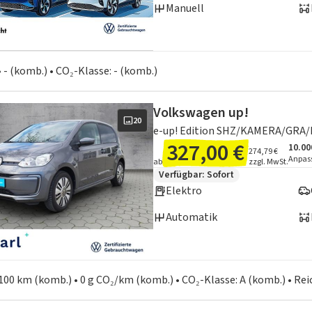
Manuell
en zum Kraftstoffverbrauch:
• - (komb.) • CO₂-Klasse: - (komb.)
Volkswagen up!
20
e-up! Edition SHZ/KAMERA/GRA
327,00 €
10.00
Ange
Inklu
274,79 €
Anpas
ab
zzgl. MwSt.
Zusätzliche Fahrzeuginformation
Verfügbar: Sofort
Elektro
Automatik
en zum Kraftstoffverbrauch:
100 km (komb.) • 0 g CO₂/km (komb.) • CO₂-Klasse: A (komb.) • Re