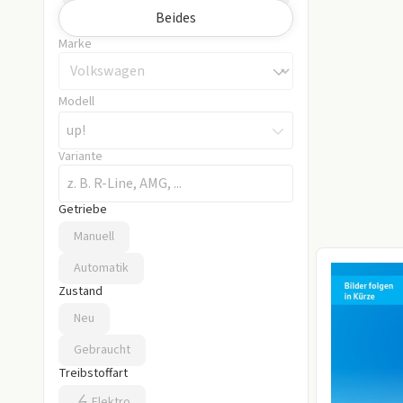
Beides
Marke
Modell
up!
Variante
Getriebe
Getriebe auswählen
Manuell
Automatik
Zustand
Zustand auswählen
Neu
Gebraucht
Treibstoffart
Treibstoffart auswählen
Elektro