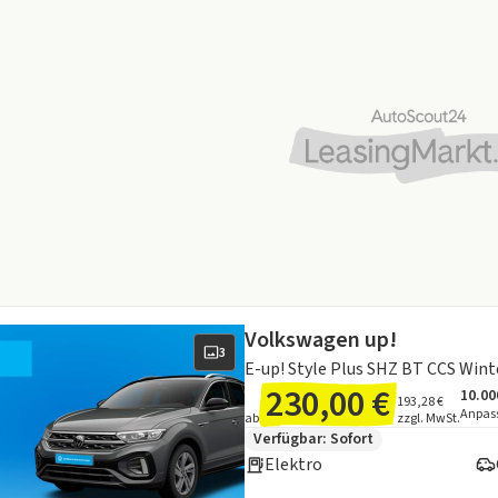
Volkswagen up!
3
E-up! Style Plus SHZ BT CCS Wint
230,00 €
10.00
Ange
Inklu
193,28 €
Anpas
ab
zzgl. MwSt.
Zusätzliche Fahrzeuginformation
Verfügbar: Sofort
Elektro