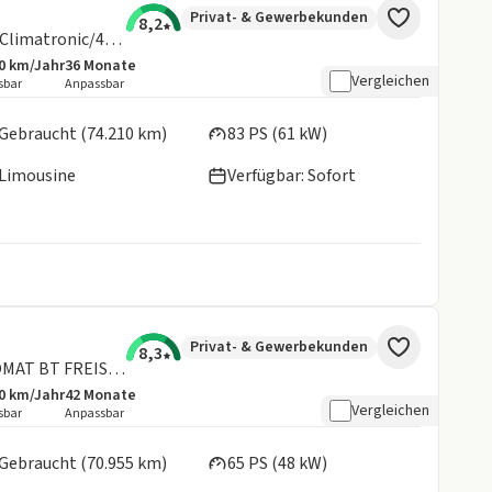
Privat- & Gewerbekunden
8,2
e-up! Navi/Sitzhz/CCS/beheiz.FS/Climatronic/4Türen
0 km/Jahr
36
Monate
botsdetails:
sive Laufleistung
Laufzeit
Vergleichen
sbar
Anpassbar
en:
Gebraucht (74.210 km)
83 PS (61 kW)
Limousine
Verfügbar: Sofort
Privat- & Gewerbekunden
8,3
Up! move1.0 MPI KAMERA TEMPOMAT BT FREISP. PDC
0 km/Jahr
42
Monate
botsdetails:
sive Laufleistung
Laufzeit
Vergleichen
sbar
Anpassbar
en:
Gebraucht (70.955 km)
65 PS (48 kW)