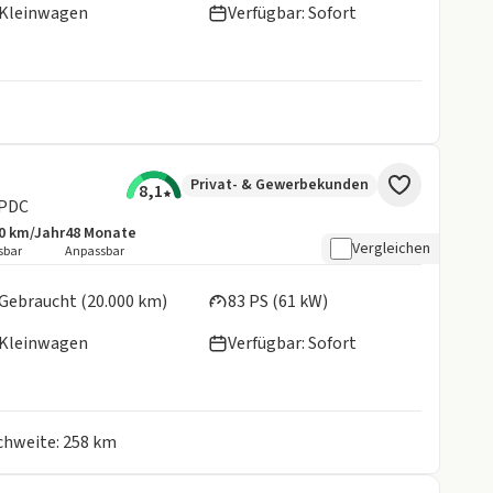
Kleinwagen
Verfügbar: Sofort
Privat- & Gewerbekunden
8,1
/PDC
0 km/Jahr
48
Monate
botsdetails:
sive Laufleistung
Laufzeit
Vergleichen
sbar
Anpassbar
en:
Gebraucht (20.000 km)
83 PS (61 kW)
Kleinwagen
Verfügbar: Sofort
ichweite: 258 km