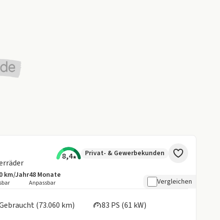
Privat- & Gewerbekunden
8,4
erräder
0 km/Jahr
48
Monate
botsdetails:
sive Laufleistung
Laufzeit
Vergleichen
sbar
Anpassbar
en:
Gebraucht (73.060 km)
83 PS (61 kW)