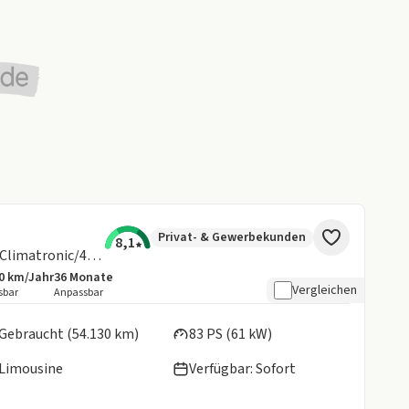
Privat- & Gewerbekunden
8,1
e-up! Navi/Sitzhz/CCS/beheiz.FS/Climatronic/4Türen
0 km/Jahr
36
Monate
botsdetails:
sive Laufleistung
Laufzeit
Vergleichen
sbar
Anpassbar
en:
Gebraucht (54.130 km)
83 PS (61 kW)
Limousine
Verfügbar: Sofort