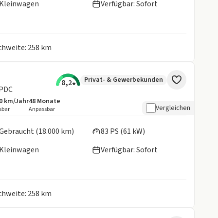
Kleinwagen
Verfügbar: Sofort
ichweite: 258 km
Privat- & Gewerbekunden
8,2
/PDC
0 km/Jahr
48
Monate
botsdetails:
sive Laufleistung
Laufzeit
Vergleichen
sbar
Anpassbar
en:
Gebraucht (18.000 km)
83 PS (61 kW)
Kleinwagen
Verfügbar: Sofort
ichweite: 258 km