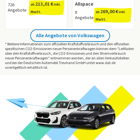
213,01 €
Allspace
kleiner als 0,9 - Sehr guter Leasingfaktor
726
ab
inkl.
Angebote
269,00 €
kleiner als 0,7 - Top-Leasingfaktor
MwSt.
8
ab
inkl.
Angebote
Weitere Informationen bietet Ihnen unser
Ratgeber
MwSt.
zum Thema Leasingfaktor.
Alle Angebote von Volkswagen
* Weitere Informationen zum offiziellen Kraftstoffverbrauch und den offiziellen
spezifischen CO2-Emissionen neuer Personenkraftwagen können dem "Leitfaden
über den Kraftstoffverbrauch, die CO2-Emissionen und den Stromverbrauch
neuer Personenkraftwagen" entnommen werden, der an allen Verkaufsstellen
und bei der Deutschen Automobil Treuhand GmbH unter www.dat.de
unentgeltlich erhältlich ist.