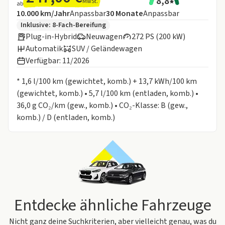
8,8
MwSt.
ab
Angebotsdetails:
Inklusive Laufleistung
Laufzeit
10.000 km/Jahr
Anpassbar
30
Monate
Anpassbar
Zusätzliche Fahrzeuginformationen:
Inklusive:
8-Fach-Bereifung
Plug-in-Hybrid
Neuwagen
272 PS (200 kW)
Automatik
SUV / Geländewagen
Verfügbar: 11/2026
Informationen zum Kraftstoffverbrauch:
* 1,6 l/100 km (gewichtet, komb.) + 13,7 kWh/100 km
(gewichtet, komb.) • 5,7 l/100 km (entladen, komb.) •
36,0 g CO₂/km (gew., komb.) • CO₂-Klasse: B (gew.,
komb.) / D (entladen, komb.)
Entdecke ähnliche Fahrzeuge
Nicht ganz deine Suchkriterien, aber vielleicht genau, was du