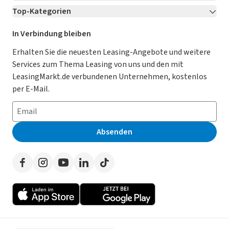
Top-Kategorien
Kontakt
Karriere
Jetzt bewerben!
Leasing Deals
Ratgeber
Für Händler
In Verbindung bleiben
Gebrauchtwagen Leasing
Magazin
Kooperation mit AutoScout24
Erhalten Sie die neuesten Leasing-Angebote und weitere
Services zum Thema Leasing von uns und den mit
Leasing ohne Anzahlung
Datenschutz-Einstellungen
AGB
LeasingMarkt.de verbundenen Unternehmen, kostenlos
E-Auto Leasing
So funktioniert’s
Datenschutz
per E-Mail.
Privatleasing
Häufig gestellte Fragen
Impressum
Leasing-Vergleiche
Leasing-Lexikon
Erklärung zur Barrierefreiheit
Absenden
Herstellerverzeichnis
Auto-Tests
Presse
Händlerverzeichnis
Werben auf LeasingMarkt.de
Autoleasing in der Nähe