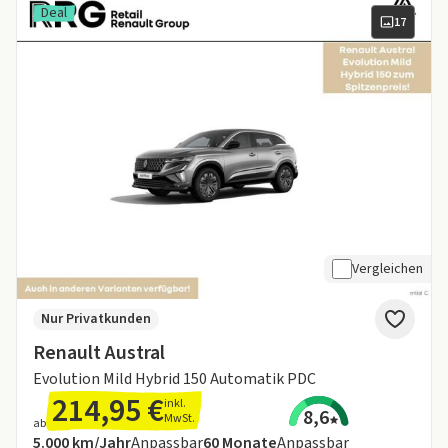
Deal
17
Vergleichen
Nur Privatkunden
Renault Austral
Evolution Mild Hybrid 150 Automatik PDC
214,95 €
inkl.
8,6
MwSt.
ab
Angebotsdetails:
Inklusive Laufleistung
Laufzeit
5.000 km/Jahr
Anpassbar
60
Monate
Anpassbar