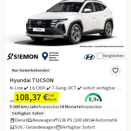
Vergleichen
Nur Gewerbekunden
Hyundai TUCSON
N-Line ✔️ 1.6 CRDI ✔️ 7-Gang-DCT ✔️ sofort verfügbar ✔️ Gewerbekundenaktion
108,37 €
zzgl.
8,9
MwSt.
ab
Angebotsdetails:
Inklusive Laufleistung
Laufzeit
5.000 km/Jahr
Anpassbar
24
Monate
Anpassbar
Zusätzliche Fahrzeuginformationen:
Verfügbar: Sofort
Diesel
Neuwagen
136 PS (100 kW)
Automatik
SUV / Geländewagen
Verfügbar: Sofort