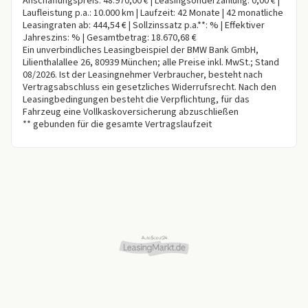
Anschaffungspreis: 48.970,00 € | Leasingsonderzahlung: 0,00 € |
Laufleistung p.a.: 10.000 km | Laufzeit: 42 Monate | 42 monatliche
Leasingraten ab: 444,54 € | Sollzinssatz p.a.**: % | Effektiver
Jahreszins: % | Gesamtbetrag: 18.670,68 €
Ein unverbindliches Leasingbeispiel der BMW Bank GmbH,
Lilienthalallee 26, 80939 München; alle Preise inkl. MwSt.; Stand
08/2026. Ist der Leasingnehmer Verbraucher, besteht nach
Vertragsabschluss ein gesetzliches Widerrufsrecht. Nach den
Leasingbedingungen besteht die Verpflichtung, für das
Fahrzeug eine Vollkaskoversicherung abzuschließen
** gebunden für die gesamte Vertragslaufzeit