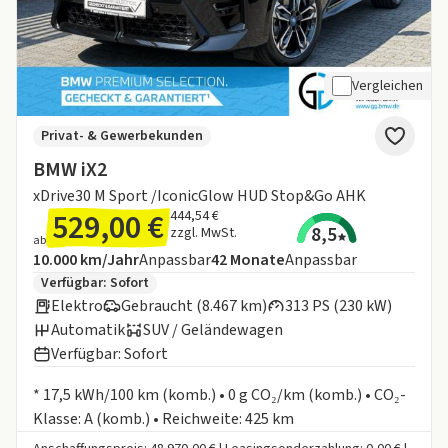
Vergleichen
Privat- & Gewerbekunden
BMW iX2
xDrive30 M Sport /IconicGlow HUD Stop&Go AHK
529,00 €
444,54 €
8,5
zzgl. MwSt.
ab
Angebotsdetails:
Inklusive Laufleistung
Laufzeit
10.000 km/Jahr
Anpassbar
42
Monate
Anpassbar
Zusätzliche Fahrzeuginformationen:
Verfügbar: Sofort
Elektro
Gebraucht (8.467 km)
313 PS (230 kW)
Automatik
SUV / Geländewagen
Verfügbar: Sofort
Informationen zum Kraftstoffverbrauch:
* 17,5 kWh/100 km (komb.) • 0 g CO₂/km (komb.) • CO₂-
Klasse: A (komb.) • Reichweite: 425 km