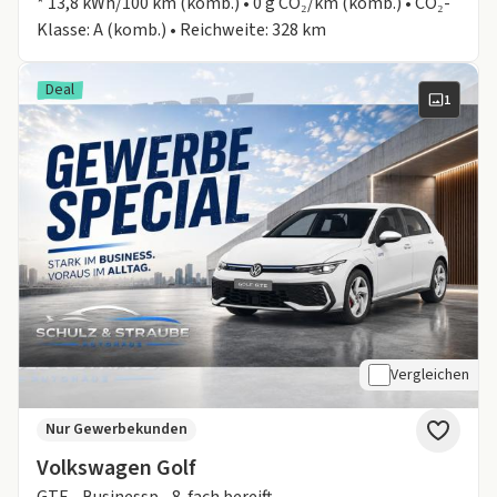
* 13,8 kWh/100 km (komb.) • 0 g CO₂/km (komb.) • CO₂-
Klasse: A (komb.) • Reichweite: 328 km
Deal
1
Vergleichen
Nur Gewerbekunden
Volkswagen Golf
GTE - Businessp.- 8-fach bereift