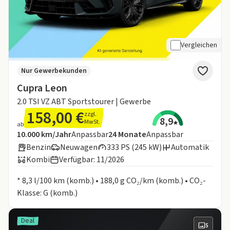
Vergleichen
Nur Gewerbekunden
Cupra Leon
2.0 TSI VZ ABT Sportstourer | Gewerbe
158,00 €
zzgl.
8,9
MwSt.
ab
Angebotsdetails:
Inklusive Laufleistung
Laufzeit
10.000 km/Jahr
Anpassbar
24
Monate
Anpassbar
Benzin
Neuwagen
333 PS (245 kW)
Automatik
Kombi
Verfügbar: 11/2026
Informationen zum Kraftstoffverbrauch:
* 8,3 l/100 km (komb.) • 188,0 g CO₂/km (komb.) • CO₂-
Klasse: G (komb.)
Deal
5