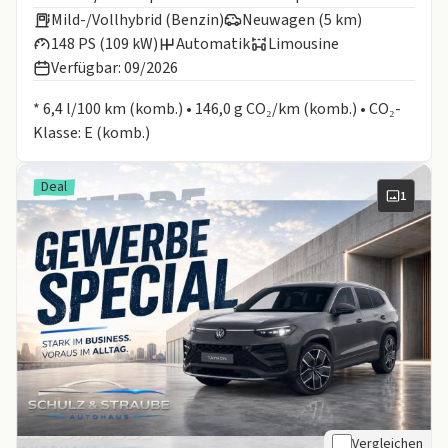
Mild-/Vollhybrid (Benzin)
Neuwagen (5 km)
148 PS (109 kW)
Automatik
Limousine
Verfügbar: 09/2026
Informationen zum Kraftstoffverbrauch:
* 6,4 l/100 km (komb.) • 146,0 g CO₂/km (komb.) • CO₂-
Klasse: E (komb.)
Deal
1
Vergleichen