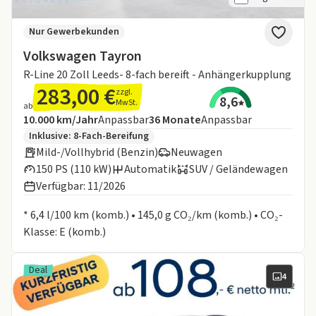
Nur Gewerbekunden
Volkswagen Tayron
R-Line 20 Zoll Leeds- 8-fach bereift - Anhängerkupplung
283,00 €
zzgl.
8,6
MwSt.
ab
Angebotsdetails:
Inklusive Laufleistung
Laufzeit
10.000 km/Jahr
Anpassbar
36
Monate
Anpassbar
Zusätzliche Fahrzeuginformationen:
Inklusive:
8-Fach-Bereifung
Mild-/Vollhybrid (Benzin)
Neuwagen
150 PS (110 kW)
Automatik
SUV / Geländewagen
Verfügbar: 11/2026
Informationen zum Kraftstoffverbrauch:
* 6,4 l/100 km (komb.) • 145,0 g CO₂/km (komb.) • CO₂-
Klasse: E (komb.)
Deal
4