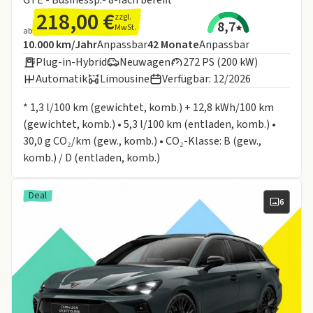
218,00 €
zzgl.
8,7
MwSt.
ab
Angebotsdetails:
Inklusive Laufleistung
Laufzeit
10.000 km/Jahr
Anpassbar
42
Monate
Anpassbar
Plug-in-Hybrid
Neuwagen
272 PS (200 kW)
Automatik
Limousine
Verfügbar: 12/2026
Informationen zum Kraftstoffverbrauch:
* 1,3 l/100 km (gewichtet, komb.) + 12,8 kWh/100 km
(gewichtet, komb.) • 5,3 l/100 km (entladen, komb.) •
30,0 g CO₂/km (gew., komb.) • CO₂-Klasse: B (gew.,
komb.) / D (entladen, komb.)
Deal
6