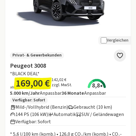
Vergleichen
Privat- & Gewerbekunden
Peugeot 3008
*BLACK DEAL*
169,00 €
142,02 €
8,8
zzgl. MwSt.
ab
Angebotsdetails:
Inklusive Laufleistung
Laufzeit
5.000 km/Jahr
Anpassbar
36
Monate
Anpassbar
Zusätzliche Fahrzeuginformationen:
Verfügbar: Sofort
Mild-/Vollhybrid (Benzin)
Gebraucht (10 km)
144 PS (106 kW)
Automatik
SUV / Geländewagen
Verfügbar: Sofort
Informationen zum Kraftstoffverbrauch:
* 5,6 l/100 km (komb.) • 126,0 g CO₂/km (komb.) • CO₂-