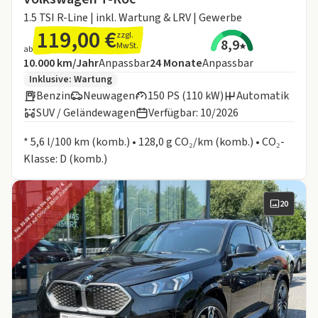
1.5 TSI R-Line | inkl. Wartung & LRV | Gewerbe
119,00 €
zzgl.
8,9
MwSt.
ab
Angebotsdetails:
Inklusive Laufleistung
Laufzeit
10.000 km/Jahr
Anpassbar
24
Monate
Anpassbar
Zusätzliche Fahrzeuginformationen:
Inklusive:
Wartung
Benzin
Neuwagen
150 PS (110 kW)
Automatik
SUV / Geländewagen
Verfügbar: 10/2026
Informationen zum Kraftstoffverbrauch:
* 5,6 l/100 km (komb.) • 128,0 g CO₂/km (komb.) • CO₂-
Klasse: D (komb.)
20