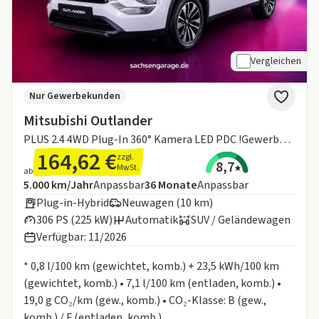
Vergleichen
Nur Gewerbekunden
Mitsubishi Outlander
PLUS 2.4 4WD Plug-In 360° Kamera LED PDC !Gewerbeaktion!
164,62 €
zzgl.
8,7
MwSt.
ab
Angebotsdetails:
Inklusive Laufleistung
Laufzeit
5.000 km/Jahr
Anpassbar
36
Monate
Anpassbar
Plug-in-Hybrid
Neuwagen (10 km)
306 PS (225 kW)
Automatik
SUV / Geländewagen
Verfügbar: 11/2026
Informationen zum Kraftstoffverbrauch:
* 0,8 l/100 km (gewichtet, komb.) + 23,5 kWh/100 km
(gewichtet, komb.) • 7,1 l/100 km (entladen, komb.) •
19,0 g CO₂/km (gew., komb.) • CO₂-Klasse: B (gew.,
komb.) / F (entladen, komb.)