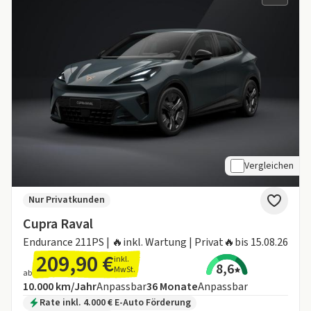
Vergleichen
Nur Privatkunden
Cupra Raval
Endurance 211PS | 🔥inkl. Wartung | Privat🔥bis 15.08.26
209,90 €
inkl.
8,6
MwSt.
ab
Angebotsdetails:
Inklusive Laufleistung
Laufzeit
10.000 km/Jahr
Anpassbar
36
Monate
Anpassbar
Zusätzliche Fahrzeuginformationen:
Rate inkl. 4.000 € E-Auto Förderung