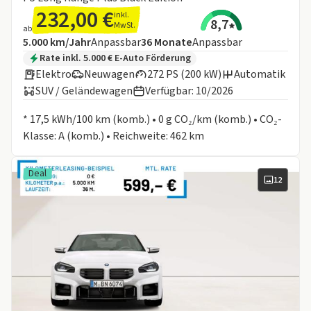
232,00 €
inkl.
8,7
MwSt.
ab
Angebotsdetails:
Inklusive Laufleistung
Laufzeit
5.000 km/Jahr
Anpassbar
36
Monate
Anpassbar
Zusätzliche Fahrzeuginformationen:
Rate inkl. 5.000 € E-Auto Förderung
Elektro
Neuwagen
272 PS (200 kW)
Automatik
SUV / Geländewagen
Verfügbar: 10/2026
Informationen zum Kraftstoffverbrauch:
* 17,5 kWh/100 km (komb.) • 0 g CO₂/km (komb.) • CO₂-
Klasse: A (komb.) • Reichweite: 462 km
Deal
12