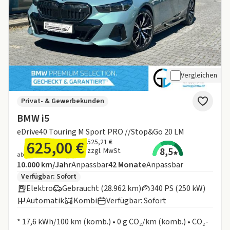
Vergleichen
Privat- & Gewerbekunden
BMW i5
eDrive40 Touring M Sport PRO //Stop&Go 20 LM
625,00 €
525,21 €
8,5
zzgl. MwSt.
ab
Angebotsdetails:
Inklusive Laufleistung
Laufzeit
10.000 km/Jahr
Anpassbar
42
Monate
Anpassbar
Zusätzliche Fahrzeuginformationen:
Verfügbar: Sofort
Elektro
Gebraucht (28.962 km)
340 PS (250 kW)
Automatik
Kombi
Verfügbar: Sofort
Informationen zum Kraftstoffverbrauch:
* 17,6 kWh/100 km (komb.) • 0 g CO₂/km (komb.) • CO₂-