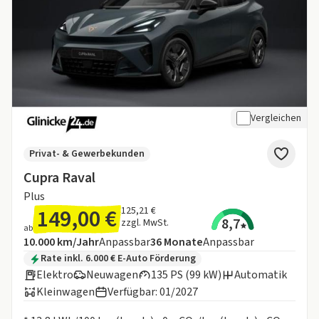
Vergleichen
Privat- & Gewerbekunden
Cupra Raval
Plus
149,00 €
125,21 €
8,7
zzgl. MwSt.
ab
Angebotsdetails:
Inklusive Laufleistung
Laufzeit
10.000 km/Jahr
Anpassbar
36
Monate
Anpassbar
Zusätzliche Fahrzeuginformationen:
Rate inkl. 6.000 € E-Auto Förderung
Elektro
Neuwagen
135 PS (99 kW)
Automatik
Kleinwagen
Verfügbar: 01/2027
Informationen zum Kraftstoffverbrauch: