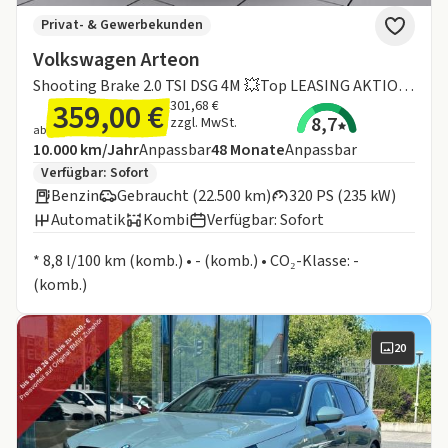
Privat- & Gewerbekunden
Volkswagen Arteon
Shooting Brake 2.0 TSI DSG 4M 💥Top LEASING AKTION💥NAVI KAMERA PDC LM20
359,00 €
301,68 €
8,7
zzgl. MwSt.
ab
Angebotsdetails:
Inklusive Laufleistung
Laufzeit
10.000 km/Jahr
Anpassbar
48
Monate
Anpassbar
Zusätzliche Fahrzeuginformationen:
Verfügbar: Sofort
Benzin
Gebraucht (22.500 km)
320 PS (235 kW)
Automatik
Kombi
Verfügbar: Sofort
Informationen zum Kraftstoffverbrauch:
* 8,8 l/100 km (komb.) • - (komb.) • CO₂-Klasse: -
(komb.)
20