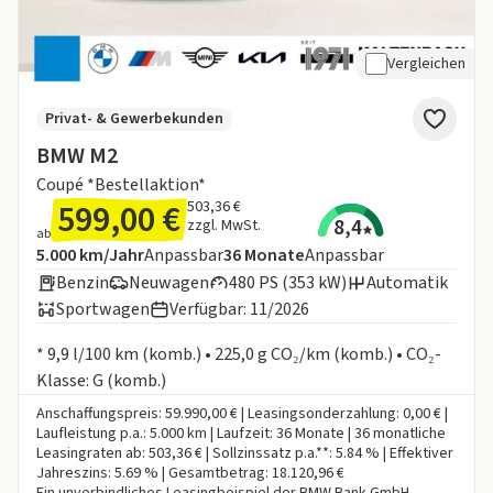
Vergleichen
Privat- & Gewerbekunden
BMW M2
Coupé *Bestellaktion*
599,00 €
503,36 €
8,4
zzgl. MwSt.
ab
Angebotsdetails:
Inklusive Laufleistung
Laufzeit
5.000 km/Jahr
Anpassbar
36
Monate
Anpassbar
Benzin
Neuwagen
480 PS (353 kW)
Automatik
Sportwagen
Verfügbar: 11/2026
Informationen zum Kraftstoffverbrauch:
* 9,9 l/100 km (komb.) • 225,0 g CO₂/km (komb.) • CO₂-
Klasse: G (komb.)
Anschaffungspreis: 59.990,00 € | Leasingsonderzahlung: 0,00 € |
Laufleistung p.a.: 5.000 km | Laufzeit: 36 Monate | 36 monatliche
Leasingraten ab: 503,36 € | Sollzinssatz p.a.**: 5.84 % | Effektiver
Jahreszins: 5.69 % | Gesamtbetrag: 18.120,96 €