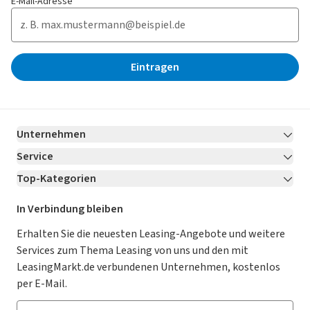
E-Mail-Adresse*
Eintragen
Unternehmen
Service
Über LeasingMarkt.de
Top-Kategorien
Kontakt
Karriere
Jetzt bewerben!
Leasing Deals
Ratgeber
Für Händler
In Verbindung bleiben
Gebrauchtwagen Leasing
Magazin
Kooperation mit AutoScout24
Erhalten Sie die neuesten Leasing-Angebote und weitere
Services zum Thema Leasing von uns und den mit
Leasing ohne Anzahlung
Datenschutz-Einstellungen
AGB
LeasingMarkt.de verbundenen Unternehmen, kostenlos
E-Auto Leasing
So funktioniert’s
Datenschutz
per E-Mail.
Privatleasing
Häufig gestellte Fragen
Impressum