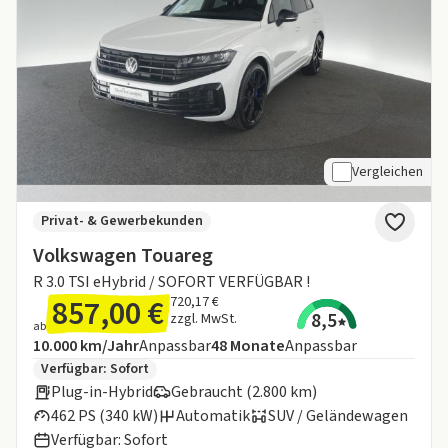
Vergleichen
Privat- & Gewerbekunden
Volkswagen Touareg
R 3.0 TSI eHybrid / SOFORT VERFÜGBAR !
857,00 €
720,17 €
8,5
zzgl. MwSt.
ab
Angebotsdetails:
Inklusive Laufleistung
Laufzeit
10.000 km/Jahr
Anpassbar
48
Monate
Anpassbar
Zusätzliche Fahrzeuginformationen:
Verfügbar: Sofort
Plug-in-Hybrid
Gebraucht (2.800 km)
462 PS (340 kW)
Automatik
SUV / Geländewagen
Verfügbar: Sofort