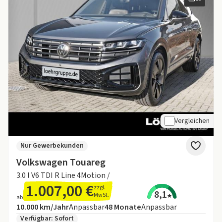
Vergleichen
Nur Gewerbekunden
Volkswagen Touareg
3.0 l V6 TDI R Line 4Motion /
1.007,00 €
zzgl.
8,1
MwSt.
ab
Angebotsdetails:
Inklusive Laufleistung
Laufzeit
10.000 km/Jahr
Anpassbar
48
Monate
Anpassbar
Zusätzliche Fahrzeuginformationen:
Verfügbar: Sofort