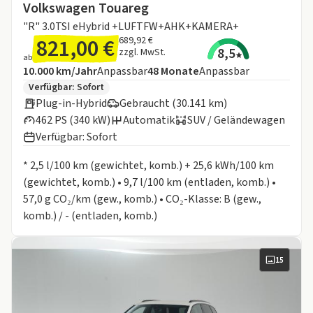
Volkswagen Touareg
"R" 3.0TSI eHybrid +LUFTFW+AHK+KAMERA+
821,00 €
689,92 €
8,5
zzgl. MwSt.
ab
Angebotsdetails:
Inklusive Laufleistung
Laufzeit
10.000 km/Jahr
Anpassbar
48
Monate
Anpassbar
Zusätzliche Fahrzeuginformationen:
Verfügbar: Sofort
Plug-in-Hybrid
Gebraucht (30.141 km)
462 PS (340 kW)
Automatik
SUV / Geländewagen
Verfügbar: Sofort
Informationen zum Kraftstoffverbrauch:
* 2,5 l/100 km (gewichtet, komb.) + 25,6 kWh/100 km
(gewichtet, komb.) • 9,7 l/100 km (entladen, komb.) •
57,0 g CO₂/km (gew., komb.) • CO₂-Klasse: B (gew.,
komb.) / - (entladen, komb.)
15