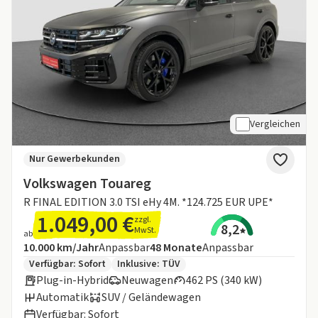
Vergleichen
Nur Gewerbekunden
Volkswagen Touareg
R FINAL EDITION 3.0 TSI eHy 4M. *124.725 EUR UPE*
1.049,00 €
zzgl.
8,2
MwSt.
ab
Angebotsdetails:
Inklusive Laufleistung
Laufzeit
10.000 km/Jahr
Anpassbar
48
Monate
Anpassbar
Zusätzliche Fahrzeuginformationen:
Verfügbar: Sofort
Inklusive:
TÜV
Plug-in-Hybrid
Neuwagen
462 PS (340 kW)
Automatik
SUV / Geländewagen
Verfügbar: Sofort