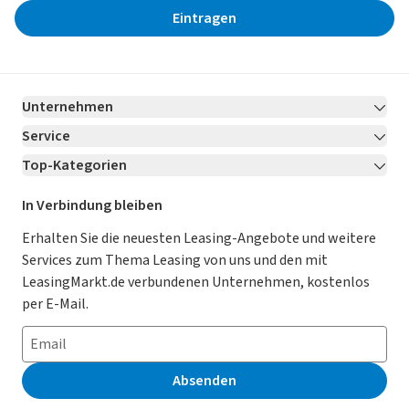
Eintragen
Unternehmen
Service
Über LeasingMarkt.de
Top-Kategorien
Kontakt
Karriere
Jetzt bewerben!
Leasing Deals
Ratgeber
Für Händler
In Verbindung bleiben
Gebrauchtwagen Leasing
Magazin
Kooperation mit AutoScout24
Erhalten Sie die neuesten Leasing-Angebote und weitere
Services zum Thema Leasing von uns und den mit
Leasing ohne Anzahlung
Datenschutz-Einstellungen
AGB
LeasingMarkt.de verbundenen Unternehmen, kostenlos
E-Auto Leasing
So funktioniert’s
Datenschutz
per E-Mail.
Privatleasing
Häufig gestellte Fragen
Impressum
Leasing-Vergleiche
Leasing-Lexikon
Erklärung zur Barrierefreiheit
Absenden
Herstellerverzeichnis
Auto-Tests
Presse