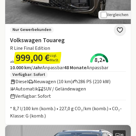
Vergleichen
Nur Gewerbekunden
Volkswagen Touareg
R Line Final Edition
999,00 €
zzgl.
8,2
MwSt.
ab
Angebotsdetails:
Inklusive Laufleistung
Laufzeit
10.000 km/Jahr
Anpassbar
48
Monate
Anpassbar
Zusätzliche Fahrzeuginformationen:
Verfügbar: Sofort
Diesel
Neuwagen (10 km)
286 PS (210 kW)
Automatik
SUV / Geländewagen
Verfügbar: Sofort
Informationen zum Kraftstoffverbrauch:
* 8,7 l/100 km (komb.) • 227,0 g CO₂/km (komb.) • CO₂-
Klasse: G (komb.)
20