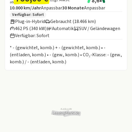
8,6
ab
Angebotsdetails:
Inklusive Laufleistung
Laufzeit
10.000 km/Jahr
Anpassbar
30
Monate
Anpassbar
Zusätzliche Fahrzeuginformationen:
Verfügbar: Sofort
Plug-in-Hybrid
Gebraucht (18.466 km)
462 PS (340 kW)
Automatik
SUV / Geländewagen
Verfügbar: Sofort
Informationen zum Kraftstoffverbrauch:
* - (gewichtet, komb.) + - (gewichtet, komb.) • -
(entladen, komb.) • - (gew., komb.) • CO₂-Klasse: - (gew.,
komb.) / - (entladen, komb.)