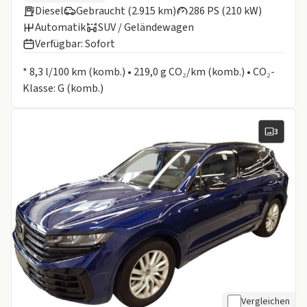
Diesel
Gebraucht (2.915 km)
286 PS (210 kW)
Automatik
SUV / Geländewagen
Verfügbar: Sofort
Informationen zum Kraftstoffverbrauch:
* 8,3 l/100 km (komb.) • 219,0 g CO₂/km (komb.) • CO₂-
Klasse: G (komb.)
3
Vergleichen