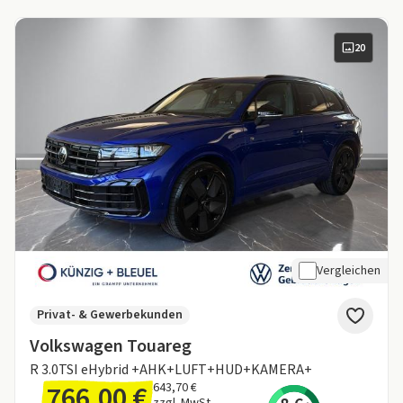
20
Vergleichen
Privat- & Gewerbekunden
Volkswagen Touareg
R 3.0TSI eHybrid +AHK+LUFT+HUD+KAMERA+
766,00 €
643,70 €
zzgl. MwSt.