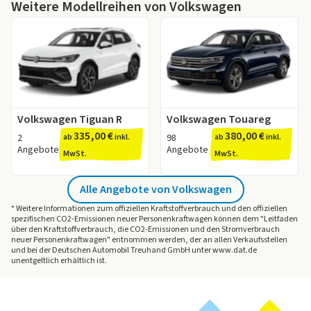
bei 9 Händlern unverbindlich anfragen.
Weitere Modellreihen von Volkswagen
Für den
Volkswagen Touareg R
finden Sie auf
Entdecken Sie jetzt passende
Volkswagen Touareg R
LeasingMarkt.de Angebote mit einem Leasingfaktor ab
Angebote auf LeasingMarkt.de!
0,51.
Der Leasingfaktor bewertet die Konditionen eines
Leasingangebots und eignet sich sehr gut als
Vergleichsinstrument. Je niedriger der Leasingfaktor
ist, desto besser ist das Angebot.
Volkswagen Tiguan R
Volkswagen Touareg
kleiner als 1,1 - Guter Leasingfaktor
335,00 €
380,00 €
kleiner als 0,9 - Sehr guter Leasingfaktor
2
ab
inkl.
98
ab
inkl.
Angebote
Angebote
kleiner als 0,7 - Top-Leasingfaktor
MwSt.
MwSt.
Weitere Informationen bietet Ihnen unser
Ratgeber
zum Thema Leasingfaktor.
Alle Angebote von Volkswagen
* Weitere Informationen zum offiziellen Kraftstoffverbrauch und den offiziellen
spezifischen CO2-Emissionen neuer Personenkraftwagen können dem "Leitfaden
über den Kraftstoffverbrauch, die CO2-Emissionen und den Stromverbrauch
neuer Personenkraftwagen" entnommen werden, der an allen Verkaufsstellen
und bei der Deutschen Automobil Treuhand GmbH unter www.dat.de
unentgeltlich erhältlich ist.