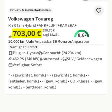
Privat- & Gewerbekunden
Volkswagen Touareg
R 3.0TSI eHybrid +AHK+LUFT+KAMERA+
703,00 €
590,76 €
8,6
zzgl. MwSt.
ab
Angebotsdetails:
Inklusive Laufleistung
Laufzeit
10.000 km/Jahr
Anpassbar
36
Monate
Anpassbar
Zusätzliche Fahrzeuginformationen:
Verfügbar: Sofort
Plug-in-Hybrid
Gebraucht (24.234 km)
462 PS (340 kW)
Automatik
SUV / Geländewagen
Verfügbar: Sofort
Informationen zum Kraftstoffverbrauch:
* - (gewichtet, komb.) + - (gewichtet, komb.) • -
(entladen, komb.) • - (gew., komb.) • CO₂-Klasse: - (gew.,
komb.) / - (entladen, komb.)