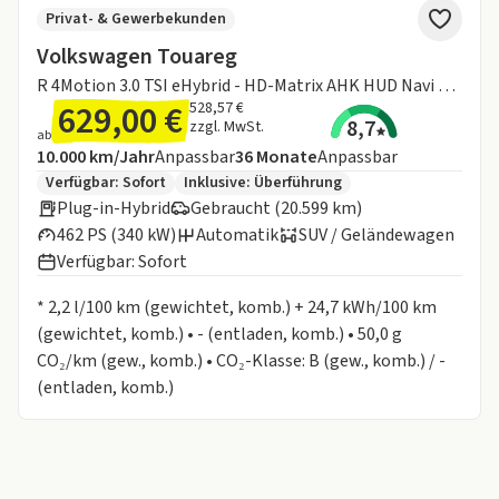
Privat- & Gewerbekunden
Volkswagen Touareg
R 4Motion 3.0 TSI eHybrid - HD-Matrix AHK HUD Navi Area View ACC PDC LM SHZ
629,00 €
528,57 €
8,7
zzgl. MwSt.
ab
Angebotsdetails:
Inklusive Laufleistung
Laufzeit
10.000 km/Jahr
Anpassbar
36
Monate
Anpassbar
Zusätzliche Fahrzeuginformationen:
Verfügbar: Sofort
Inklusive:
Überführung
Plug-in-Hybrid
Gebraucht (20.599 km)
462 PS (340 kW)
Automatik
SUV / Geländewagen
Verfügbar: Sofort
Informationen zum Kraftstoffverbrauch:
* 2,2 l/100 km (gewichtet, komb.) + 24,7 kWh/100 km
(gewichtet, komb.) • - (entladen, komb.) • 50,0 g
CO₂/km (gew., komb.) • CO₂-Klasse: B (gew., komb.) / -
(entladen, komb.)