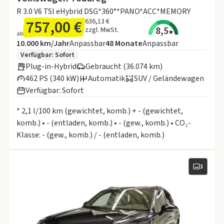
R 3.0 V6 TSI eHybrid DSG*360°*PANO*ACC*MEMORY
757,00 €
636,13 €
8,5
zzgl. MwSt.
ab
Angebotsdetails:
Inklusive Laufleistung
Laufzeit
10.000 km/Jahr
Anpassbar
48
Monate
Anpassbar
Zusätzliche Fahrzeuginformationen:
Verfügbar: Sofort
Plug-in-Hybrid
Gebraucht (36.074 km)
462 PS (340 kW)
Automatik
SUV / Geländewagen
Verfügbar: Sofort
Informationen zum Kraftstoffverbrauch:
* 2,1 l/100 km (gewichtet, komb.) + - (gewichtet,
komb.) • - (entladen, komb.) • - (gew., komb.) • CO₂-
Klasse: - (gew., komb.) / - (entladen, komb.)
3