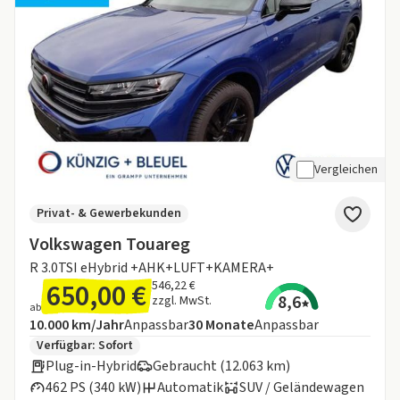
Vergleichen
Privat- & Gewerbekunden
Volkswagen Touareg
R 3.0TSI eHybrid +AHK+LUFT+KAMERA+
650,00 €
546,22 €
8,6
zzgl. MwSt.
ab
Angebotsdetails:
Inklusive Laufleistung
Laufzeit
10.000 km/Jahr
Anpassbar
30
Monate
Anpassbar
Zusätzliche Fahrzeuginformationen:
Verfügbar: Sofort
Plug-in-Hybrid
Gebraucht (12.063 km)
462 PS (340 kW)
Automatik
SUV / Geländewagen