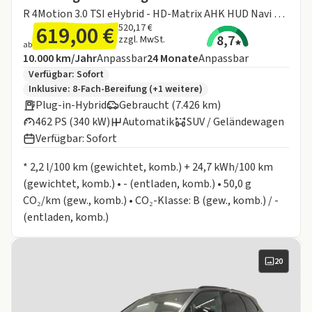
R 4Motion 3.0 TSI eHybrid - HD-Matrix AHK HUD Navi Area View ACC PDC LM SHZ Leder
619,00 €
520,17 €
8,7
zzgl. MwSt.
ab
Angebotsdetails:
Inklusive Laufleistung
Laufzeit
10.000 km/Jahr
Anpassbar
24
Monate
Anpassbar
Zusätzliche Fahrzeuginformationen:
Verfügbar: Sofort
Inklusive:
8-Fach-Bereifung
(+1 weitere)
Plug-in-Hybrid
Gebraucht (7.426 km)
462 PS (340 kW)
Automatik
SUV / Geländewagen
Verfügbar: Sofort
Informationen zum Kraftstoffverbrauch:
* 2,2 l/100 km (gewichtet, komb.) + 24,7 kWh/100 km
(gewichtet, komb.) • - (entladen, komb.) • 50,0 g
CO₂/km (gew., komb.) • CO₂-Klasse: B (gew., komb.) / -
(entladen, komb.)
20