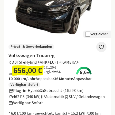
Vergleichen
Privat- & Gewerbekunden
Volkswagen Touareg
R 3.0TSI eHybrid +AHK+LUFT+KAMERA+
656,00 €
551,26 €
8,6
zzgl. MwSt.
ab
Angebotsdetails:
Inklusive Laufleistung
Laufzeit
10.000 km/Jahr
Anpassbar
36
Monate
Anpassbar
Zusätzliche Fahrzeuginformationen:
Verfügbar: Sofort
Plug-in-Hybrid
Gebraucht (16.593 km)
462 PS (340 kW)
Automatik
SUV / Geländewagen
Verfügbar: Sofort
Informationen zum Kraftstoffverbrauch:
* 6,0 l/100 km (gewichtet, komb.) + 15,2 kWh/100 km