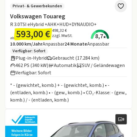
Privat- & Gewerbekunden
Volkswagen Touareg
R 3.0TSI eHybrid +AHK+HUD+DYNAUDIO+
593,00 €
498,32 €
8,7
zzgl. MwSt.
ab
Angebotsdetails:
Inklusive Laufleistung
Laufzeit
10.000 km/Jahr
Anpassbar
24
Monate
Anpassbar
Zusätzliche Fahrzeuginformationen:
Verfügbar: Sofort
Plug-in-Hybrid
Gebraucht (17.284 km)
462 PS (340 kW)
Automatik
SUV / Geländewagen
Verfügbar: Sofort
Informationen zum Kraftstoffverbrauch:
* - (gewichtet, komb.) + - (gewichtet, komb.) • -
(entladen, komb.) • - (gew., komb.) • CO₂-Klasse: - (gew.,
komb.) / - (entladen, komb.)
8