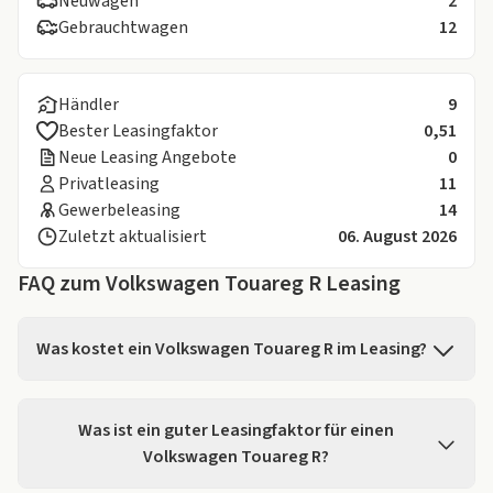
Neuwagen
2
Gebrauchtwagen
12
Händler
9
Bester Leasingfaktor
0,51
Neue Leasing Angebote
0
Privatleasing
11
Gewerbeleasing
14
Zuletzt aktualisiert
06. August 2026
FAQ zum Volkswagen Touareg R Leasing
Was kostet ein Volkswagen Touareg R im Leasing?
Auf LeasingMarkt.de finden Sie für den Volkswagen
Touareg R 14 Angebote ab einer Leasingrate von
Was ist ein guter Leasingfaktor für einen
593,00 € pro Monat.
Volkswagen Touareg R?
Den Volkswagen Touareg R können Sie auf unserer Seite