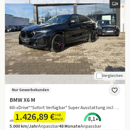
8
Vergleichen
Nur Gewerbekunden
BMW X6 M
60i xDrive**Sofort Verfügbar* Super Ausstattung incl B&W**
1.426,89 €
zzgl.
8,1
MwSt.
ab
Angebotsdetails:
Inklusive Laufleistung
Laufzeit
5.000 km/Jahr
Anpassbar
48
Monate
Anpassbar