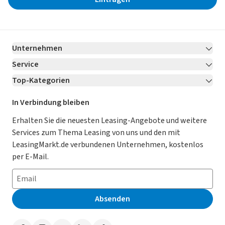
Unternehmen
Service
Über LeasingMarkt.de
Top-Kategorien
Kontakt
Karriere
Jetzt bewerben!
Leasing Deals
Ratgeber
Für Händler
In Verbindung bleiben
Gebrauchtwagen Leasing
Magazin
Kooperation mit AutoScout24
Erhalten Sie die neuesten Leasing-Angebote und weitere
Services zum Thema Leasing von uns und den mit
Leasing ohne Anzahlung
Datenschutz-Einstellungen
AGB
LeasingMarkt.de verbundenen Unternehmen, kostenlos
E-Auto Leasing
So funktioniert’s
Datenschutz
per E-Mail.
Privatleasing
Häufig gestellte Fragen
Impressum
Leasing-Vergleiche
Leasing-Lexikon
Erklärung zur Barrierefreiheit
Absenden
Herstellerverzeichnis
Auto-Tests
Presse