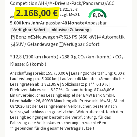
Competition AHK/M-Drivers-Pack/Panorama/ACC
2.168,00 €
1.821,85 €
8,0
zzgl. MwSt.
ab
Angebotsdetails:
Inklusive Laufleistung
Laufzeit
5.000 km/Jahr
Anpassbar
48
Monate
Anpassbar
Zusätzliche Fahrzeuginformationen:
Verfügbar: Sofort
Inklusive:
Zulassung
Benzin
Neuwagen
625 PS (460 kW)
Automatik
SUV / Geländewagen
Verfügbar: Sofort
Informationen zum Kraftstoffverbrauch:
* 12,8 l/100 km (komb.) • 288,0 g CO₂/km (komb.) • CO₂-
Klasse: G (komb.)
Anschaffungspreis: 159.750,00 € | Leasingsonderzahlung: 0,00 € |
Laufleistung p.a.: 5.000 km | Laufzeit: 48 Monate | 48 monatliche
Leasingraten ab: 1.821,85 € | Sollzinssatz p.a.**: 6.19 % |
Effektiver Jahreszins: 6.37 % | Gesamtbetrag: 87.448,80 €
Ein unverbindliches Leasingbeispiel der BMW Bank GmbH,
Lilienthalallee 26, 80939 München; alle Preise inkl. MwSt.; Stand
08/2026. Ist der Leasingnehmer Verbraucher, besteht nach
Vertragsabschluss ein gesetzliches Widerrufsrecht. Nach den
Leasingbedingungen besteht die Verpflichtung, für das
Fahrzeug eine Vollkaskoversicherung abzuschließen
** gebunden für die gesamte Vertragslaufzeit