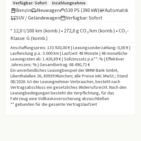
Zusätzliche Fahrzeuginformationen:
Verfügbar: Sofort
Inzahlungnahme
Benzin
Neuwagen
530 PS (390 kW)
Automatik
SUV / Geländewagen
Verfügbar: Sofort
Informationen zum Kraftstoffverbrauch:
* 12,0 l/100 km (komb.) • 272,0 g CO₂/km (komb.) • CO₂-
Klasse: G (komb.)
Anschaffungspreis: 133.920,00 € | Leasingsonderzahlung: 0,00 € |
Laufleistung p.a.: 5.000 km | Laufzeit: 48 Monate | 48 monatliche
Leasingraten ab: 1.426,89 € | Sollzinssatz p.a.**: % | Effektiver
Jahreszins: % | Gesamtbetrag: 68.490,72 €
Ein unverbindliches Leasingbeispiel der BMW Bank GmbH,
Lilienthalallee 26, 80939 München; alle Preise inkl. MwSt.; Stand
08/2026. Ist der Leasingnehmer Verbraucher, besteht nach
Vertragsabschluss ein gesetzliches Widerrufsrecht. Nach den
Leasingbedingungen besteht die Verpflichtung, für das
Fahrzeug eine Vollkaskoversicherung abzuschließen
** gebunden für die gesamte Vertragslaufzeit