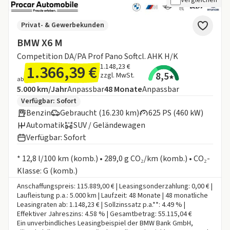
Privat- & Gewerbekunden
BMW X6 M
Competition DA/PA Prof Pano Softcl. AHK H/K
1.366,39 €
1.148,23 €
8,5
zzgl. MwSt.
ab
Angebotsdetails:
Inklusive Laufleistung
Laufzeit
5.000 km/Jahr
Anpassbar
48
Monate
Anpassbar
Zusätzliche Fahrzeuginformationen:
Verfügbar: Sofort
Benzin
Gebraucht (16.230 km)
625 PS (460 kW)
Automatik
SUV / Geländewagen
Verfügbar: Sofort
Informationen zum Kraftstoffverbrauch:
* 12,8 l/100 km (komb.) • 289,0 g CO₂/km (komb.) • CO₂-
Klasse: G (komb.)
Anschaffungspreis: 115.889,00 € | Leasingsonderzahlung: 0,00 € |
Laufleistung p.a.: 5.000 km | Laufzeit: 48 Monate | 48 monatliche
Leasingraten ab: 1.148,23 € | Sollzinssatz p.a.**: 4.49 % |
Effektiver Jahreszins: 4.58 % | Gesamtbetrag: 55.115,04 €
Ein unverbindliches Leasingbeispiel der BMW Bank GmbH,