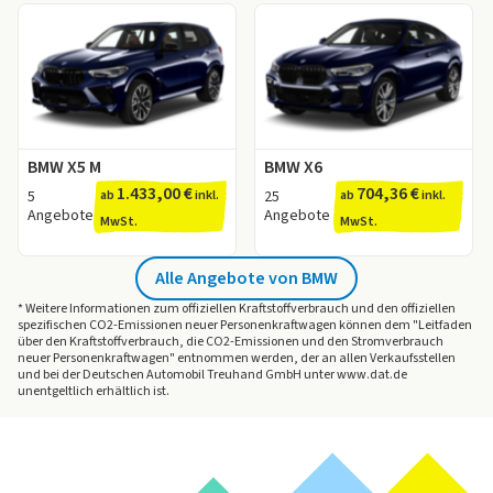
Entdecken Sie jetzt passende
BMW X6 M Angebote auf
Angebote mit einem Leasingfaktor ab 1,08.
LeasingMarkt.de!
Der Leasingfaktor bewertet die Konditionen eines
Leasingangebots und eignet sich sehr gut als
Vergleichsinstrument. Je niedriger der Leasingfaktor
ist, desto besser ist das Angebot.
kleiner als 1,1 - Guter Leasingfaktor
BMW X5 M
BMW X6
kleiner als 0,9 - Sehr guter Leasingfaktor
1.433,00 €
704,36 €
kleiner als 0,7 - Top-Leasingfaktor
5
ab
inkl.
25
ab
inkl.
Angebote
Angebote
Weitere Informationen bietet Ihnen unser
Ratgeber
MwSt.
MwSt.
zum Thema Leasingfaktor.
Alle Angebote von BMW
* Weitere Informationen zum offiziellen Kraftstoffverbrauch und den offiziellen
spezifischen CO2-Emissionen neuer Personenkraftwagen können dem "Leitfaden
über den Kraftstoffverbrauch, die CO2-Emissionen und den Stromverbrauch
neuer Personenkraftwagen" entnommen werden, der an allen Verkaufsstellen
und bei der Deutschen Automobil Treuhand GmbH unter www.dat.de
unentgeltlich erhältlich ist.