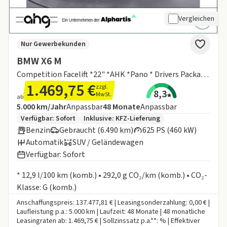
Vergleichen
Nur Gewerbekunden
BMW X6 M
Competition Facelift *22" *AHK *Pano * Drivers Package *360grad *Massage VOLL
1.469,75 €
zzgl.
8,3
MwSt.
ab
Angebotsdetails:
Inklusive Laufleistung
Laufzeit
5.000 km/Jahr
Anpassbar
48
Monate
Anpassbar
Zusätzliche Fahrzeuginformationen:
Verfügbar: Sofort
Inklusive:
KFZ-Lieferung
Benzin
Gebraucht (6.490 km)
625 PS (460 kW)
Automatik
SUV / Geländewagen
Verfügbar: Sofort
Informationen zum Kraftstoffverbrauch:
* 12,9 l/100 km (komb.) • 292,0 g CO₂/km (komb.) • CO₂-
Klasse: G (komb.)
Anschaffungspreis: 137.477,81 € | Leasingsonderzahlung: 0,00 € |
Laufleistung p.a.: 5.000 km | Laufzeit: 48 Monate | 48 monatliche
Leasingraten ab: 1.469,75 € | Sollzinssatz p.a.**: % | Effektiver