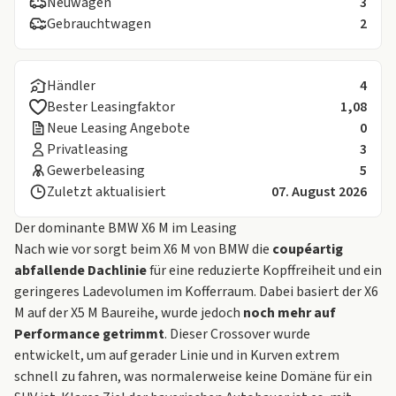
Neuwagen
3
Gebrauchtwagen
2
Händler
4
Bester Leasingfaktor
1,08
Neue Leasing Angebote
0
Privatleasing
3
Gewerbeleasing
5
Zuletzt aktualisiert
07. August 2026
Der dominante BMW X6 M im Leasing
Nach wie vor sorgt beim X6 M von
BMW
die
coupéartig
abfallende Dachlinie
für eine reduzierte Kopffreiheit und ein
geringeres Ladevolumen im Kofferraum. Dabei basiert der X6
M auf der X5 M Baureihe, wurde jedoch
noch mehr auf
Performance getrimmt
. Dieser Crossover wurde
entwickelt, um auf gerader Linie und in Kurven extrem
schnell zu fahren, was normalerweise keine Domäne für ein