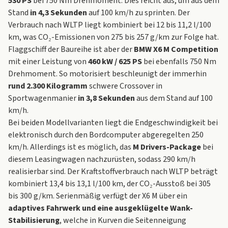
530 PS
bei 750 Nm Drehmoment. Dies reicht aus, um aus dem
Stand
in 4,3 Sekunden
auf 100 km/h zu sprinten. Der
Verbrauch nach WLTP liegt kombiniert bei 12 bis 11,2 l/100
km, was CO₂-Emissionen von 275 bis 257 g/km zur Folge hat.
Flaggschiff der Baureihe ist aber der
BMW X6 M Competition
mit einer Leistung von
460 kW / 625 PS
bei ebenfalls 750 Nm
Drehmoment. So motorisiert beschleunigt der immerhin
rund 2.300 Kilogramm
schwere Crossover in
Sportwagenmanier
in 3,8 Sekunden
aus dem Stand auf 100
km/h.
Bei beiden Modellvarianten liegt die Endgeschwindigkeit bei
elektronisch durch den Bordcomputer abgeregelten 250
km/h. Allerdings ist es möglich, das
M Drivers-Package
bei
diesem Leasingwagen nachzurüsten, sodass 290 km/h
realisierbar sind. Der Kraftstoffverbrauch nach WLTP beträgt
kombiniert 13,4 bis 13,1 l/100 km, der CO₂-Ausstoß bei 305
bis 300 g/km. Serienmäßig verfügt der X6 M über ein
adaptives Fahrwerk und eine ausgeklügelte Wank-
Stabilisierung
, welche in Kurven die Seitenneigung