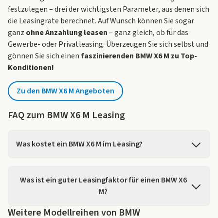
festzulegen – drei der wichtigsten Parameter, aus denen sich
die Leasingrate berechnet. Auf Wunsch können Sie sogar
ganz
ohne Anzahlung leasen
– ganz gleich, ob für das
Gewerbe- oder
Privatleasing
. Überzeugen Sie sich selbst und
gönnen Sie sich einen
faszinierenden BMW X6 M zu Top-
Konditionen!
Zu den BMW X6 M Angeboten
FAQ zum BMW X6 M Leasing
Was kostet ein BMW X6 M im Leasing?
Auf LeasingMarkt.de finden Sie für den BMW X6 M 5
Angebote ab einer Leasingrate von 1.366,39 € pro
Was ist ein guter Leasingfaktor für einen BMW X6
Monat.
M?
Den BMW X6 M können Sie auf unserer Seite bei 4
Händlern unverbindlich anfragen.
Weitere Modellreihen von BMW
Für den
BMW X6 M
finden Sie auf LeasingMarkt.de