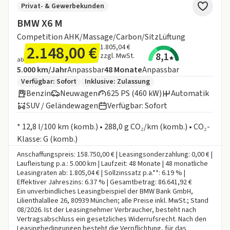
Privat- & Gewerbekunden
BMW X6 M
Competition AHK/Massage/Carbon/SitzLüftung
2.148,00 €
1.805,04 €
8,1
zzgl. MwSt.
ab
Angebotsdetails:
Inklusive Laufleistung
Laufzeit
5.000 km/Jahr
Anpassbar
48
Monate
Anpassbar
Zusätzliche Fahrzeuginformationen:
Verfügbar: Sofort
Inklusive:
Zulassung
Benzin
Neuwagen
625 PS (460 kW)
Automatik
SUV / Geländewagen
Verfügbar: Sofort
Informationen zum Kraftstoffverbrauch:
* 12,8 l/100 km (komb.) • 288,0 g CO₂/km (komb.) • CO₂-
Klasse: G (komb.)
Anschaffungspreis: 158.750,00 € | Leasingsonderzahlung: 0,00 € |
Laufleistung p.a.: 5.000 km | Laufzeit: 48 Monate | 48 monatliche
Leasingraten ab: 1.805,04 € | Sollzinssatz p.a.**: 6.19 % |
Effektiver Jahreszins: 6.37 % | Gesamtbetrag: 86.641,92 €
Ein unverbindliches Leasingbeispiel der BMW Bank GmbH,
Lilienthalallee 26, 80939 München; alle Preise inkl. MwSt.; Stand
08/2026. Ist der Leasingnehmer Verbraucher, besteht nach
Vertragsabschluss ein gesetzliches Widerrufsrecht. Nach den
Leasingbedingungen besteht die Verpflichtung, für das