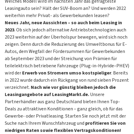
Welches Modell wird im nächsten Jahr das gefragteste
Leasingauto sein? Hält der SUV-Boom an? Und werden 2022
weiterhin mehr Privat- als Gewerbekunden leasen?
Neues Jahr, neue Aussichten – so auch beim Leasing in
2023
. Ob sich jedoch alternative Antriebstechnologien auch
2023 weiterhin auf der Überholspur bewegen, wird sich noch
zeigen. Denn durch die Reduzierung des Umweltbonus für E-
Autos, dem Wegfall der Fördersummen für Gewerbekunden
ab September 2023 und der Streichung von Prämien für
teilelektrisch betriebene Fahrzeuge (Plug-in-Hybride–PHEV)
wird der
Erwerb von Stromern umso kostspieliger
. Bereits
in 2022 wurde dadurch ein Rückgang von rund sieben Prozent
verzeichnet.
Nach wie vor günstig bleiben jedoch die
Leasingangebote auf LeasingMarkt.de.
Unsere
Partnerhändler aus ganz Deutschland bieten Ihnen Top-
Deals zu attraktiven Konditionen – ganz gleich, ob für das
Gewerbe- oder
Privatleasing
. Starten Sie noch jetzt mit der
Suche nach Ihrem Wunschfahrzeug und
profitieren Sie von
niedrigen Raten sowie flexiblen Vertragskonditionen!