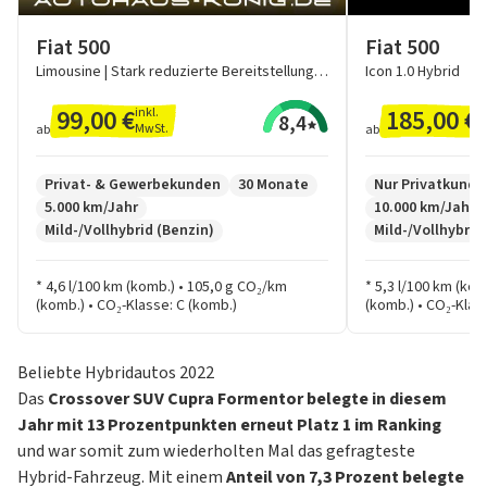
Fiat 500
Fiat 500
Limousine | Stark reduzierte Bereitstellungskosten 🚀 | 2 Jahre Garantie❗️
Icon 1.0 Hybrid
99,00 €
185,00 €
inkl.
in
8,4
MwSt.
M
ab
ab
Privat- & Gewerbekunden
30 Monate
Nur Privatkunde
5.000 km/Jahr
10.000 km/Jahr
Mild-/Vollhybrid (Benzin)
Mild-/Vollhybrid
* 4,6 l/100 km (komb.) • 105,0 g CO₂/km
* 5,3 l/100 km (ko
(komb.) • CO₂-Klasse: C (komb.)
(komb.) • CO₂-Klas
Beliebte Hybridautos 2022
Das
Crossover SUV Cupra Formentor belegte in diesem
Jahr mit 13 Prozentpunkten erneut Platz 1 im Ranking
und war somit zum wiederholten Mal das gefragteste
Hybrid-Fahrzeug. Mit einem
Anteil von 7,3 Prozent belegte