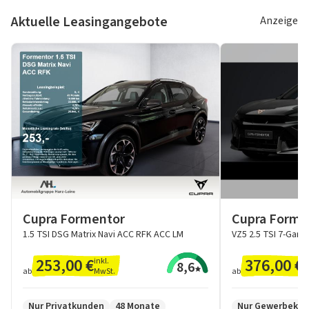
Aktuelle Leasingangebote
Anzeige
Cupra Formentor
Cupra Forme
1.5 TSI DSG Matrix Navi ACC RFK ACC LM
253,00 €
376,00 €
inkl.
z
8,6
MwSt.
M
ab
ab
Nur Privatkunden
48 Monate
Nur Gewerbeku