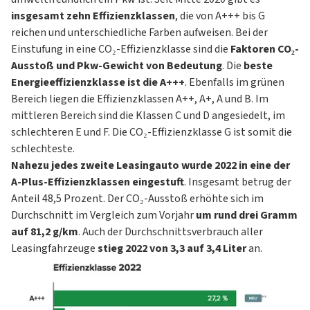
insgesamt zehn Effizienzklassen
, die von A+++ bis G
reichen und unterschiedliche Farben aufweisen. Bei der
Einstufung in eine CO₂-Effizienzklasse sind die
Faktoren CO₂-
Ausstoß und Pkw-Gewicht von Bedeutung
. Die
beste
Energieeffizienzklasse ist die A+++
. Ebenfalls im grünen
Bereich liegen die Effizienzklassen A++, A+, A und B. Im
mittleren Bereich sind die Klassen C und D angesiedelt, im
schlechteren E und F. Die CO₂-Effizienzklasse G ist somit die
schlechteste.
Nahezu jedes zweite Leasingauto wurde 2022 in eine der
A-Plus-Effizienzklassen eingestuft
. Insgesamt betrug der
Anteil 48,5 Prozent. Der CO₂-Ausstoß erhöhte sich im
Durchschnitt im Vergleich zum Vorjahr
um rund drei Gramm
auf 81,2 g/km
. Auch der Durchschnittsverbrauch aller
Leasingfahrzeuge
stieg 2022 von 3,3 auf 3,4 Liter
an.