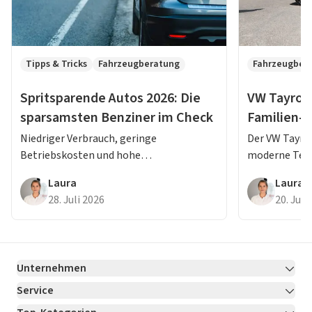
Tipps & Tricks
Fahrzeugberatung
Fahrzeugber
Spritsparende Autos 2026: Die
VW Tayron 
sparsamsten Benziner im Check
Familien-
Erfahrung
Niedriger Verbrauch, geringe
Der VW Tayron
Betriebskosten und hohe
moderne Tec
Alltagstauglichkeit: Diese Benziner
Fahrkomfort 
Laura
Laura
gehören 2026 zu den sparsamsten
Lesen Sie jet
28. Juli 2026
20. Juli
Modellen ihrer Klasse.
Testbericht.
Unternehmen
Service
Über LeasingMarkt.de