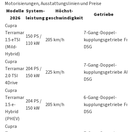
Motorisierungen, Ausstattungslinien und Preise
Modelle
System-
Höchst-
Getriebe
A
2026
leistung
geschwindigkeit
Cupra
Terramar
7-Gang-Doppel-
150 PS /
1.5 eTSI
205 km/h
kupplungsgetriebe
Fro
110 kW
(Mild-
DSG
Hybrid)
Cupra
7-Gang-Doppel-
Terramar
204 PS /
225 km/h
kupplungsgetriebe
All
2.0 TSI
150 kW
DSG
4Drive
Cupra
Terramar
6-Gang-Doppel-
204 PS /
1.5 e-
205 km/h
kupplungsgetriebe
Fro
150 kW
Hybrid
DSG
(PHEV)
Cupra