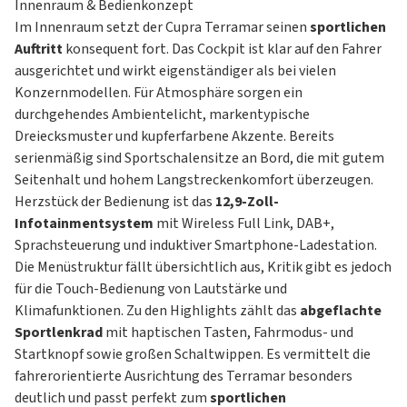
Innenraum & Bedienkonzept
Im Innenraum setzt der Cupra Terramar seinen
sportlichen
Auftritt
konsequent fort. Das Cockpit ist klar auf den Fahrer
ausgerichtet und wirkt eigenständiger als bei vielen
Konzernmodellen. Für Atmosphäre sorgen ein
durchgehendes Ambientelicht, markentypische
Dreiecksmuster und kupferfarbene Akzente. Bereits
serienmäßig sind Sportschalensitze an Bord, die mit gutem
Seitenhalt und hohem Langstreckenkomfort überzeugen.
Herzstück der Bedienung ist das
12,9-Zoll-
Infotainmentsystem
mit Wireless Full Link, DAB+,
Sprachsteuerung und induktiver Smartphone-Ladestation.
Die Menüstruktur fällt übersichtlich aus, Kritik gibt es jedoch
für die Touch-Bedienung von Lautstärke und
Klimafunktionen. Zu den Highlights zählt das
abgeflachte
Sportlenkrad
mit haptischen Tasten, Fahrmodus- und
Startknopf sowie großen Schaltwippen. Es vermittelt die
fahrerorientierte Ausrichtung des Terramar besonders
deutlich und passt perfekt zum
sportlichen