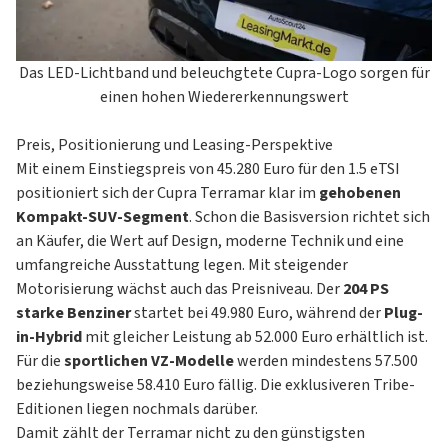
Türeinstiegsleisten vorn, beleuchtet
Welcome Light
20 Zoll Leichtmetallräder “HADRON BLACK MATT
Vordersitze beheizbar
Abbiegebremsfunktion und Ausweichunterstützung
COPPER” 8,5Jx20, glanzgedreht, Reifen 255/40 R20
Ablenkungs- und Müdigkeitserkennung
20 Zoll Leichtmetallräder “GRAVITY BLACK MATT
Das LED-Lichtband und beleuchgtete Cupra-Logo sorgen für
Airbag für Fahrer und Beifahrer, mit Beifahrerairbag-
SILVER” 8,5Jx20, glanzgedreht, Reifen 255/40 R20
einen hohen Wiedererkennungswert
Deaktivierung
20 Zoll Leichtmetallräder “VORTEX BLACK MATT
Automatische Fahrlichtschaltung mit Coming-Home
COPPER” 8,5Jx20, glanzgedreht, Reifen 255/40 R20
Preis, Positionierung und Leasing-Perspektive
und Leavin-Home-Funktion
Performance-Reifen 255/40 R20
Mit einem Einstiegspreis von 45.280 Euro für den 1.5 eTSI
Berganfahrassistent
Ganzjahresreifen 235/55 R18
positioniert sich der Cupra Terramar klar im
gehobenen
CUPRA Drive Profile
Reserverad als Notrad
Kompakt-SUV-Segment
. Schon die Basisversion richtet sich
Doppeltonsignalhorn
230-V-Steckdose im Gepäckraum inklusive 12-V-
an Käufer, die Wert auf Design, moderne Technik und eine
Einparkhilfe vorne und hinten
Steckdose
umfangreiche Ausstattung legen. Mit steigender
Elektronische Parkbremse inklusive Auto-Hold-
Gepäcktrennnetz
Motorisierung wächst auch das Preisniveau. Der
204 PS
Funktion
Dynamic Design Paket
starke Benziner
startet bei 49.980 Euro, während der
Plug-
Elektronisches Stabilisierungsprogramm und
Progressive Design Paket
in-Hybrid
mit gleicher Leistung ab 52.000 Euro erhältlich ist.
elektromechanischer Bremskraftverstärker
Vordersitze beheizbar
Für die
sportlichen VZ-Modelle
werden mindestens 57.500
Fensterheber vorn und hinten elektrisch, mit
Skyline Paket
beziehungsweise 58.410 Euro fällig. Die exklusiveren Tribe-
Einklemmschutz und One-Touch-Funktion
Standheizung mit Fernbedienung
Editionen liegen nochmals darüber.
Geschwindigkeitsbegrenzer mit vorausschauender
Navigationssystem mit 12,9 Zoll Display und
Damit zählt der Terramar nicht zu den günstigsten
Regelung