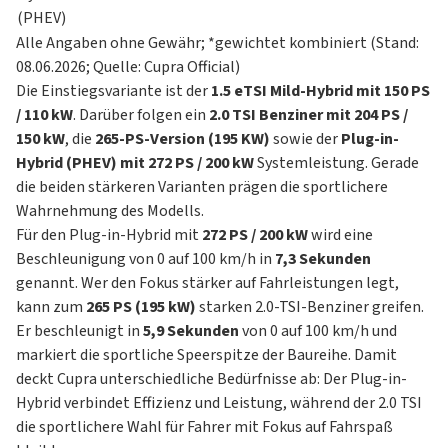
(PHEV)
Alle Angaben ohne Gewähr; *gewichtet kombiniert (Stand:
08.06.2026; Quelle: Cupra Official)
Die Einstiegsvariante ist der
1.5 eTSI Mild-Hybrid mit 150 PS
/ 110 kW
. Darüber folgen ein
2.0 TSI Benziner mit 204 PS /
150 kW
, die
265-PS-Version (195 KW)
sowie der
Plug-in-
Hybrid (PHEV) mit 272 PS / 200 kW
Systemleistung. Gerade
die beiden stärkeren Varianten prägen die sportlichere
Wahrnehmung des Modells.
Für den Plug-in-Hybrid mit
272 PS / 200 kW
wird eine
Beschleunigung von 0 auf 100 km/h in
7,3 Sekunden
genannt. Wer den Fokus stärker auf Fahrleistungen legt,
kann zum
265 PS (195 kW)
starken 2.0-TSI-Benziner greifen.
Er beschleunigt in
5,9 Sekunden
von 0 auf 100 km/h und
markiert die sportliche Speerspitze der Baureihe. Damit
deckt Cupra unterschiedliche Bedürfnisse ab: Der Plug-in-
Hybrid verbindet Effizienz und Leistung, während der 2.0 TSI
die sportlichere Wahl für Fahrer mit Fokus auf Fahrspaß