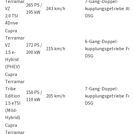
Terramar
7-Gang-Doppel-
265 PS /
VZ
243 km/h
kupplungsgetriebe
All
195 kW
2.0 TSI
DSG
4Drive
Cupra
Terramar
6-Gang-Doppel-
VZ
272 PS /
215 km/h
kupplungsgetriebe
Fro
1.5 e-
200 kW
DSG
Hybrid
(PHEV)
Cupra
Terramar
Tribe
7-Gang-Doppel-
150 PS /
Edition
205 km/h
kupplungsgetriebe
Fro
110 kW
1.5 eTSI
DSG
(Mild-
Hybrid)
Cupra
Terramar