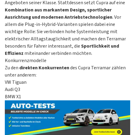
erweiterten CUPRA CONNECT Funktionen
Angeboten seiner Klasse. Stattdessen setzt Cupra auf eine
Geschwindigkeitsregelanlage (GRA)
Sennheiser High-Ende Surround Soundsystem
Kombination aus markantem Design, sportlicher
Innenspiegel automatisch abblendend
HD-Matrix-Scheinwerfer mit Projektionsfunktion und
Ausrichtung und modernen Antriebstechnologien
. Vor
ISOFIX-Kindersitz-Sicherungssystem für den
Welcome Ceremony
allem die Plug-in-Hybrid-Varianten spielen dabei eine
Beifahrersitz und in der zweiten Sitzreihe links und
INTELLIGENT DRIVE Paket XL
wichtige Rolle: Sie verbinden hohe Systemleistung mit
rechts inklusive Top Tether Verankerungspunkte
elektrischer Alltagstauglichkeit und machen den Terramar
Keyless Go (Motor Start/Start Knopf)
besonders für Fahrer interessant, die
Sportlichkeit und
Kopfairbag-System vorn und hinten, Seitenairbags
Effizienz
miteinander verbinden möchten.
vorn, Center Airbag
Konkurrenzmodelle
Kreuzungsassistent
Zu den
direkten Konkurrenten
des Cupra Terramar zählen
Notbremsassistent “Front Assist” mit Fußgänger- und
unter anderem:
Radfahrererkennung
VW Tiguan
Notruf-Service
Audi Q3
Progressivlenkung
BMW X1
Regensensor
Reifenkontrollanzeige
Rückfahrkamera
Spurhalteassistent
Verkehrszeichenerkennung