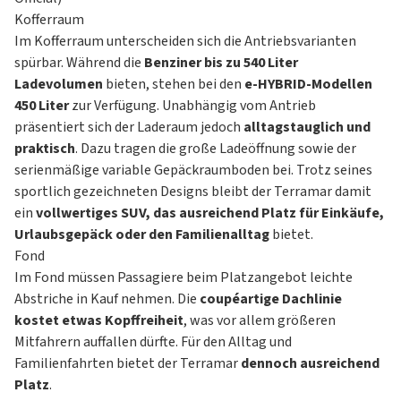
Kofferraum
Im Kofferraum unterscheiden sich die Antriebsvarianten
spürbar. Während die
Benziner bis zu 540 Liter
Ladevolumen
bieten, stehen bei den
e-HYBRID-Modellen
450 Liter
zur Verfügung. Unabhängig vom Antrieb
präsentiert sich der Laderaum jedoch
alltagstauglich und
praktisch
. Dazu tragen die große Ladeöffnung sowie der
serienmäßige variable Gepäckraumboden bei. Trotz seines
sportlich gezeichneten Designs bleibt der Terramar damit
ein
vollwertiges SUV, das ausreichend Platz für Einkäufe,
Urlaubsgepäck oder den Familienalltag
bietet.
Fond
Im Fond müssen Passagiere beim Platzangebot leichte
Abstriche in Kauf nehmen. Die
coupéartige Dachlinie
kostet etwas Kopffreiheit
, was vor allem größeren
Mitfahrern auffallen dürfte. Für den Alltag und
Familienfahrten bietet der Terramar
dennoch ausreichend
Platz
.