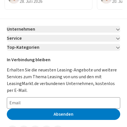
28. Juli 2026
20. Juli
Modellen ihrer Klasse.
Testbericht.
Unternehmen
Service
Über LeasingMarkt.de
Top-Kategorien
Kontakt
Karriere
Jetzt bewerben!
Leasing Deals
Ratgeber
Für Händler
In Verbindung bleiben
Gebrauchtwagen Leasing
Magazin
Kooperation mit AutoScout24
Erhalten Sie die neuesten Leasing-Angebote und weitere
Services zum Thema Leasing von uns und den mit
Leasing ohne Anzahlung
Datenschutz-Einstellungen
AGB
LeasingMarkt.de verbundenen Unternehmen, kostenlos
E-Auto Leasing
So funktioniert’s
Datenschutz
per E-Mail.
Privatleasing
Häufig gestellte Fragen
Impressum
Leasing-Vergleiche
Leasing-Lexikon
Erklärung zur Barrierefreiheit
Absenden
Herstellerverzeichnis
Auto-Tests
Presse