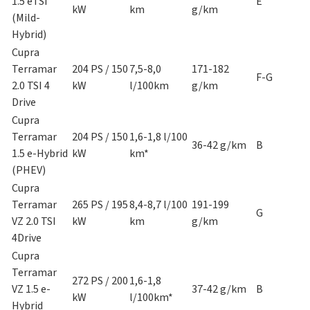
1.5 eTSI
E
kW
km
g/km
(Mild-
Hybrid)
Cupra
Terramar
204 PS / 150
7,5-8,0
171-182
F-G
2.0 TSI 4
kW
l/100km
g/km
Drive
Cupra
Terramar
204 PS / 150
1,6-1,8 l/100
36-42 g/km
B
1.5 e-Hybrid
kW
km*
(PHEV)
Cupra
Terramar
265 PS / 195
8,4-8,7 l/100
191-199
G
VZ 2.0 TSI
kW
km
g/km
4Drive
Cupra
Terramar
272 PS / 200
1,6-1,8
VZ 1.5 e-
37-42 g/km
B
kW
l/100km*
Hybrid