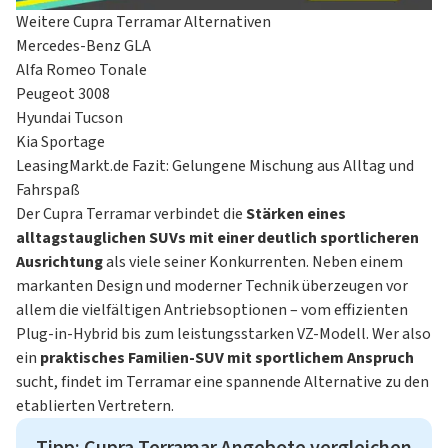
Warnton- und zeichen für nicht angelegte
Weitere Cupra Terramar Alternativen
Sicherheitsgurte vorn und hinten
Mercedes-Benz GLA
Wegfahrsperre, elektronisch
Alfa Romeo Tonale
Fünf Jahre Herstellergarantie bis maximal 150.000
Peugeot 3008
Kilometer
Hyundai Tucson
Kia Sportage
LeasingMarkt.de Fazit: Gelungene Mischung aus Alltag und
Fahrspaß
Der Cupra Terramar verbindet die
Stärken eines
alltagstauglichen SUVs mit einer deutlich sportlicheren
Ausrichtung
als viele seiner Konkurrenten. Neben einem
markanten Design und moderner Technik überzeugen vor
allem die vielfältigen Antriebsoptionen – vom effizienten
Plug-in-Hybrid bis zum leistungsstarken VZ-Modell. Wer also
ein
praktisches Familien-SUV mit sportlichem Anspruch
sucht, findet im Terramar eine spannende Alternative zu den
etablierten Vertretern.
Tipp: Cupra Terramar Angebote vergleichen