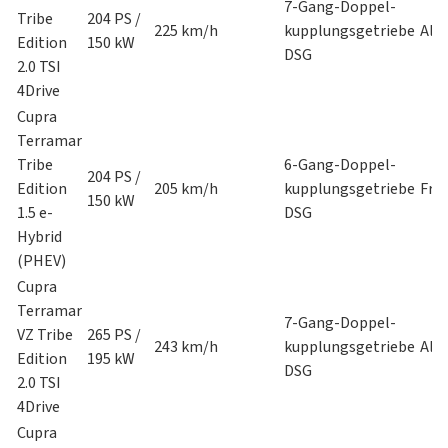
7-Gang-Doppel-
Tribe
204 PS /
225 km/h
kupplungsgetriebe
All
Edition
150 kW
DSG
2.0 TSI
4Drive
Cupra
Terramar
Tribe
6-Gang-Doppel-
204 PS /
Edition
205 km/h
kupplungsgetriebe
Fro
150 kW
1.5 e-
DSG
Hybrid
(PHEV)
Cupra
Terramar
7-Gang-Doppel-
VZ Tribe
265 PS /
243 km/h
kupplungsgetriebe
All
Edition
195 kW
DSG
2.0 TSI
4Drive
Cupra