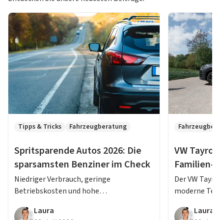
Tipps & Tricks
Fahrzeugberatung
Fahrzeugber
Spritsparende Autos 2026: Die
VW Tayron 
sparsamsten Benziner im Check
Familien-
Erfahrung
Niedriger Verbrauch, geringe
Der VW Tayron
Betriebskosten und hohe
moderne Tec
Alltagstauglichkeit: Diese Benziner
Fahrkomfort 
Laura
Laura
gehören 2026 zu den sparsamsten
Lesen Sie jet