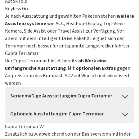
Auto-Hold
Keyless Go
Je nach Ausstattung und gewählten Paketen stehen
weitere
Assistenzsysteme
wie ACC, Head-up-Display, Top-View-
Kamera, Side Assist oder Travel Assist zur Verfügung. Vor
allem mit dem Intelligent Drive Paket XL eignet sich der
Terramar noch besser für entspannte Langstreckenfahrten.
Cupra Terramar
Der Cupra Terramar bietet bereits
ab Werk eine
umfangreiche Ausstattung
. Mit
optionalen Extras
gegen
Aufpreis kann das Kompakt-SUV auf Wunsch individualisiert
werden.
Serienmäßige Ausstattung im Cupra Terramar
Außenspiegel elektrisch einstellbar
Optionale Ausstattung im Cupra Terramar
Dachreling in Schwarz
Wärmeschutzverglasung
Außenspiegel elektrisch einstell-, anklapp- und
Cupra Terramar VZ
18 Zoll Leichtmetallräder “Atomic Dark” 8 J x 18, Reifen
beheizbar mit Memory-Funktion
Zusätzlich bzw. abweichend von der Basisversion sind in der
235/55 R 18