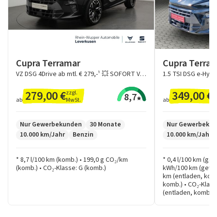
Cupra Terramar
Cupra Terra
VZ DSG 4Drive ab mtl. € 279,-¹ 💥 SOFORT VERFÜGBAR! 💥
279,00 €
349,00 €
zzgl.
z
8,7
MwSt.
M
ab
ab
Nur Gewerbekunden
30 Monate
Nur Gewerbeku
10.000 km/Jahr
Benzin
10.000 km/Jahr
* 8,7 l/100 km (komb.) • 199,0 g CO₂/km
* 0,4 l/100 km (gew
(komb.) • CO₂-Klasse: G (komb.)
kWh/100 km (gewich
km (entladen, komb
komb.) • CO₂-Klasse
(entladen, komb.)