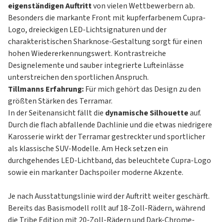
eigenständigen Auftritt
von vielen Wettbewerbern ab.
Besonders die markante Front mit kupferfarbenem Cupra-
Logo, dreieckigen LED-Lichtsignaturen und der
charakteristischen Sharknose-Gestaltung sorgt für einen
hohen Wiedererkennungswert. Kontrastreiche
Designelemente und sauber integrierte Lufteinlässe
unterstreichen den sportlichen Anspruch.
Tillmanns Erfahrung:
Für mich gehört das Design zu den
größten Stärken des Terramar.
In der Seitenansicht fällt die
dynamische Silhouette
auf.
Durch die flach abfallende Dachlinie und die etwas niedrigere
Karosserie wirkt der Terramar gestreckter und sportlicher
als klassische SUV-Modelle. Am Heck setzen ein
durchgehendes LED-Lichtband, das beleuchtete Cupra-Logo
sowie ein markanter Dachspoiler moderne Akzente.
Je nach Ausstattungslinie wird der Auftritt weiter geschärft.
Bereits das Basismodell rollt auf 18-Zoll-Rädern, während
die Tribe Edition mit 20-Zoll-Rädern und Dark-Chrome-