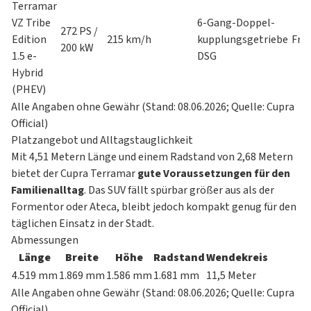
Terramar
VZ Tribe
6-Gang-Doppel-
272 PS /
Edition
215 km/h
kupplungsgetriebe
Fro
200 kW
1.5 e-
DSG
Hybrid
(PHEV)
Alle Angaben ohne Gewähr (Stand: 08.06.2026; Quelle: Cupra
Official)
Platzangebot und Alltagstauglichkeit
Mit 4,51 Metern Länge und einem Radstand von 2,68 Metern
bietet der Cupra Terramar
gute Voraussetzungen für den
Familienalltag
. Das SUV fällt spürbar größer aus als der
Formentor
oder
Ateca
, bleibt jedoch kompakt genug für den
täglichen Einsatz in der Stadt.
Abmessungen
Länge
Breite
Höhe
Radstand
Wendekreis
4.519 mm
1.869 mm
1.586 mm
1.681 mm
11,5 Meter
Alle Angaben ohne Gewähr (Stand: 08.06.2026; Quelle: Cupra
Official)