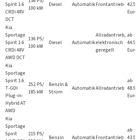
136 PS/
Spirit 1.6
Diesel
Automatik
Frontantrieb
42.55
100 kW
CRDi 48V
Euro
DCT
Kia
Sportage
Allradantrieb,
ab
136 PS/
Spirit 1.6
Diesel
Automatik
elektronisch
44.55
100 kW
CRDi 48V
geregelt
Euro
AWD DCT
Kia
Sportage
Spirit 1.6
ab
252 PS/
Benzin &
T-GDI
Automatik
Allradantrieb
48.99
185 kW
Strom
Plug-in-
Euro
Hybrid AT
AWD
Kia
Sportage
ab
Spirit
215 PS/
Benzin
Automatik
Frontantrieb
43.59