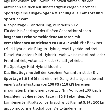
agil und dynamisch. Sowohl bei Stadtfahrten, auf der
Autobahn als auch auf unbefestigten Wegen bietet der
Sportage eine
ausgewogene Mischung aus Komfort und
Sportlichkeit
.
Kia Sportage – Fahrleistung, Verbrauch & Co.
Für den Kia Sportage der fünften Generation stehen
insgesamt zehn verschiedene Motoren mit
verschiedenen Antriebsarten zur Auswahl
: Vier Benziner
(Mild-Hybrid), ein Plug-in-Hybrid, zwei Hybride und drei
Diesel-Varianten (Mild-Hybrid) – wahlweise mit Allrad- oder
Frontantrieb, Automatik- oder Schaltgetriebe.
Kia Sportage Mild-Hybrid-Modelle
Das
Einstiegsmodell
der Benziner-Varianten ist der
Kia
Sportage 1.6 T-GDI
mit einem 6-Gang-Schaltgetriebe und
einer Systemleistung von
150 PS / 110 kW
bei einem
maximalen Drehmoment von 250 Nm. Von 0 auf 100 km/h
beschleunigt dieser Sportage in
10,3 Sekunden
. Den
kombinierten Kraftstoffverbrauch gibt Kia mit
5,9 l / 100 km
an. So motorisiert schafft der Vierzylinder eine