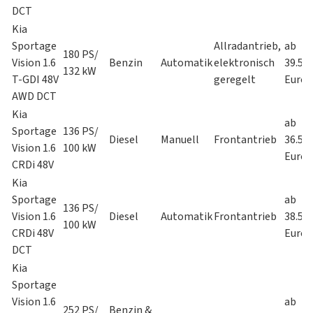
DCT
Kia
Sportage
Allradantrieb,
ab
180 PS/
Vision 1.6
Benzin
Automatik
elektronisch
39.59
132 kW
T-GDI 48V
geregelt
Euro
AWD DCT
Kia
ab
Sportage
136 PS/
Diesel
Manuell
Frontantrieb
36.55
Vision 1.6
100 kW
Euro
CRDi 48V
Kia
Sportage
ab
136 PS/
Vision 1.6
Diesel
Automatik
Frontantrieb
38.55
100 kW
CRDi 48V
Euro
DCT
Kia
Sportage
Vision 1.6
ab
252 PS/
Benzin &