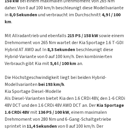
158 kW
bei einem maximalen Drehmoment von 265 Nm
daher. Von 0 auf 100 km/h beschleunigt diese Modellvariante
in
8,0 Sekunden
und verbraucht im Durchschnitt
4,9 l / 100
km
.
Mit Allradantrieb und ebenfalls
215 PS / 158 kW
sowie einem
Drehmoment von 265 Nm wartet der Kia Sportage 1.6 T-GDI
Hybrid AT AWD auf. In
8,3 Sekunden
beschleunigt diese
Hybrid-Variante von 0 auf 100 km/h. Den kombinierten
Verbrauch gibt Kia mit
5,6 l / 100 km
an.
Die Höchstgeschwindigkeit liegt bei beiden Hybrid-
Modellvarianten
bei 193 km/h
.
Kia Sportage Diesel-Modelle
Als Diesel-Varianten bietet Kia den 1.6 CRDi 48V, den 1-6 CRDi
48V DCT und den 1.6 CRDi 48V AWD DCT an. Der
Kia Sportage
1.6 CRDi 48V
mit
136 PS / 100 kW
, einem maximalen
Drehmoment von 280 Nm und 6-Gang-Schaltgetriebe
sprintet in
11,4 Sekunden
von 0 auf 100 km/h. Der