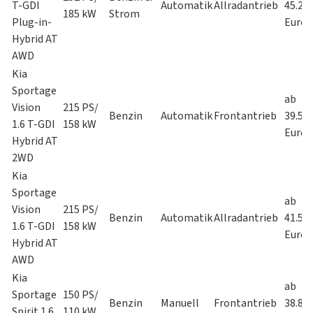
T-GDI
Automatik
Allradantrieb
45.29
185 kW
Strom
Plug-in-
Euro
Hybrid AT
AWD
Kia
Sportage
ab
Vision
215 PS/
Benzin
Automatik
Frontantrieb
39.59
1.6 T-GDI
158 kW
Euro
Hybrid AT
2WD
Kia
Sportage
ab
Vision
215 PS/
Benzin
Automatik
Allradantrieb
41.59
1.6 T-GDI
158 kW
Euro
Hybrid AT
AWD
Kia
ab
Sportage
150 PS/
Benzin
Manuell
Frontantrieb
38.89
Spirit 1.6
110 kW