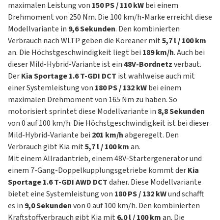
maximalen Leistung von
150 PS / 110 kW
bei einem
Drehmoment von 250 Nm. Die 100 km/h-Marke erreicht diese
Modellvariante in
9,6 Sekunden
. Den kombinierten
Verbrauch nach WLTP geben die Koreaner mit
5,7 l / 100 km
an. Die Höchstgeschwindigkeit liegt bei
189 km/h
. Auch bei
dieser Mild-Hybrid-Variante ist ein
48V-Bordnetz
verbaut.
Der
Kia Sportage 1.6 T-GDI DCT
ist wahlweise auch mit
einer Systemleistung von
180 PS / 132 kW
bei einem
maximalen Drehmoment von 165 Nm zu haben. So
motorisiert sprintet diese Modellvariante in
8,8 Sekunden
von 0 auf 100 km/h. Die Höchstgeschwindigkeit ist bei dieser
Mild-Hybrid-Variante bei
201 km/h
abgeregelt. Den
Verbrauch gibt Kia mit
5,7 l / 100 km
an.
Mit einem Allradantrieb, einem 48V-Startergenerator und
einem 7-Gang-Doppelkupplungsgetriebe kommt der
Kia
Sportage 1.6 T-GDI AWD DCT
daher. Diese Modellvariante
bietet eine Systemleistung von
180 PS / 132 kW
und schafft
es in
9,0 Sekunden
von 0 auf 100 km/h. Den kombinierten
Kraftstoffverbrauch gibt Kia mit
6,0 l / 100 km
an. Die