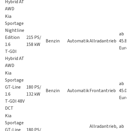
Hybrid AT
AWD
Kia
Sportage
Nightline
ab
Edition
215 PS/
Benzin
Automatik
Allradantrieb
45.85
1.6
158 kW
Euro
T-GDI
Hybrid AT
AWD
Kia
Sportage
ab
GT-Line
180 PS/
Benzin
Automatik
Frontantrieb
45.09
1.6
132 kW
Euro
T-GDI 48V
DCT
Kia
Sportage
Allradantrieb,
ab
GT-Line
180 PS/