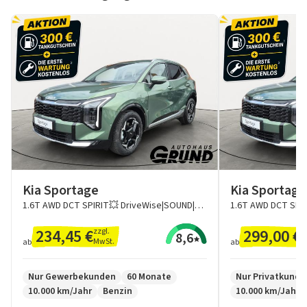
Kia Sportage
Kia Sportage
1.6T AWD DCT SPIRIT💥 DriveWise|SOUND|LEDER| GEWERBLICH
234,45 €
299,00 €
zzgl.
in
8,6
MwSt.
M
ab
ab
Nur Gewerbekunden
60 Monate
Nur Privatkunde
10.000 km/Jahr
Benzin
10.000 km/Jahr