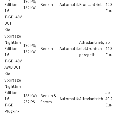
180 PS/
Edition
Benzin
Automatik
Frontantrieb
42.35
132 kW
1.6
Euro
T-GDI 48V
DCT
Kia
Sportage
Nightline
Allradantrieb,
ab
180 PS/
Edition
Benzin
Automatik
elektronisch
44.35
132 kW
1.6
geregelt
Euro
T-GDI 48V
AWD DCT
Kia
Sportage
Nightline
Edition
ab
185 kW/
Benzin &
1.6
Automatik
Allradantrieb
49.25
252 PS
Strom
T-GDI
Euro
Plug-in-