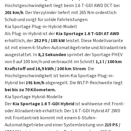
Höchstgeschwindigkeit liegt beim 1.6 T-GDI AWD DCT bei
201 km/h
. Der Vierzylinder liefert mit 265 Nm ordentlich
Schub und sorgt für solide Fahrleistungen.
Kia Sportage Plug-in-Hybrid-Modell
Als Plug-in-Hybrid ist der
Kia Sportage 1.6 T-GDI AT AWD
erhältlich, der
252 PS / 185 kW
leistet. Diese Modellvariante
ist mit einem 6-Stufen-Automatikgetriebe und Allradantrieb
ausgestattet. In
8,2 Sekunden
sprintet der Sportage PHEV
von 0 auf 100 km/h und verbraucht im Schnitt
1,1 l / 100 km
Kraftstoff und 16,9 kWh / 100 km Strom
. Die
Höchstgeschwindigkeit ist beim Kia Sportage Plug-in-
Hybrid bei
191 km/h
abgeregelt. Die WLTP-Reichweite liegt
bei bis zu 70 Kilometern.
Kia Sportage Hybrid-Modelle
Der
Kia Sportage 1.6 T-GDI Hybrid
ist wahlweise mit Front-
oder Allradantrieb erhältlich. Der 1.6 T-GDI Hybrid AT 2WD
mit Frontantrieb kommt mit einem 6-Stufen-
Automatikgetriebe und einer Systemleistung von
215 PS /