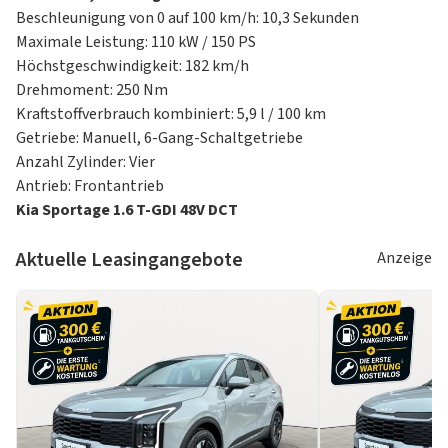
Dämmerungssensor
Beschleunigung von 0 auf 100 km/h: 10,3 Sekunden
Elektrische Fensterheber vorn und hinten,
Maximale Leistung: 110 kW / 150 PS
Impulsfunktion und Einklemmschutz auf der
Höchstgeschwindigkeit: 182 km/h
Fahrerseite vorn
Drehmoment: 250 Nm
Elektronische Parkbremse mit Auto-Hold-Funktion
Kraftstoffverbrauch kombiniert: 5,9 l / 100 km
Frontscheibenwischer mit variabler Intervallschaltung
Getriebe: Manuell, 6-Gang-Schaltgetriebe
Frontscheinwerfer (LED)
Anzahl Zylinder: Vier
Geschwindigkeitsbegrenzer
Antrieb: Frontantrieb
Geschwindigkeitsregelanlage
Kia Sportage 1.6 T-GDI 48V DCT
Innenrückspiegel selbstabblendend
(elektrochromatisch)
Aktuelle Leasingangebote
Anzeige
Klimaautomatik
LED-Nebelscheinwerfer
Ladeanschluss 12V, Konsole vorn
Lüftungsdüsen hinten
Nachfüllanzeige für Scheibenwaschanlage
Parksensoren vorn und hinten
Regensensor
Rückfahrkamera