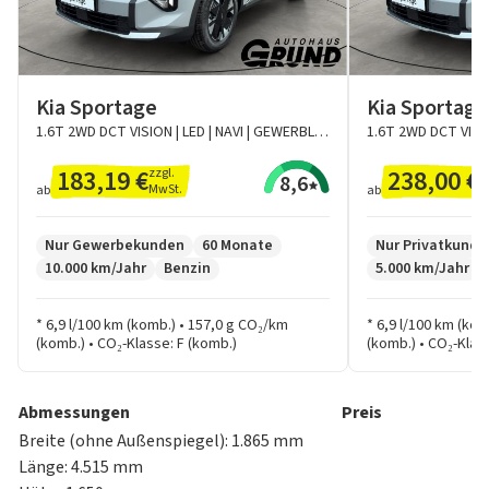
Supervision-Instrumentenanzeige mit 10,7 cm (4,2
Zoll) Bildschirmdiagonale
Tagfahrlicht LED
USB-Ladebuchse vorne
Kia Sportage
Kia Sportage
USB-Ladebuchsen an den Seiten der Vordersitze (je
1.6T 2WD DCT VISION | LED | NAVI | GEWERBLICH
1.6T 2WD DCT VISION
eine)
183,19 €
238,00 €
zzgl.
in
Wippen am Lenkrad – (Vision - 1.6 T-GDI 48V DCT,
8,6
MwSt.
M
ab
ab
1.6 CRDi 48V DCT, 1.6 T-GDI 48V AWD DCT)
Zentralverriegelung
Nur Gewerbekunden
60 Monate
Nur Privatkunde
Carraraweiß
10.000 km/Jahr
Benzin
5.000 km/Jahr
* 6,9 l/100 km (komb.) • 157,0 g CO₂/km
* 6,9 l/100 km (ko
(komb.) • CO₂-Klasse: F (komb.)
(komb.) • CO₂-Klas
Abmessungen
Preis
Breite (ohne Außenspiegel): 1.865 mm
Länge: 4.515 mm