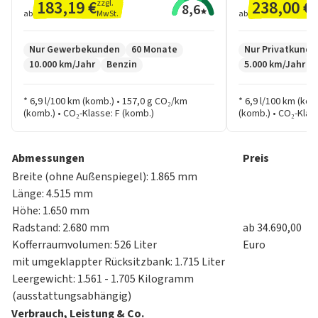
Tasche an der Rückenlehne des Beifahrersitzes
183,19 €
238,00 €
zzgl.
in
8,6
MwSt.
M
ab
ab
Tasche an der Rückenlehne des Fahrersitzes
Zwei Frontlautsprecher
Nur Gewerbekunden
60 Monate
Nur Privatkunde
Zwei Hecklautsprecher
10.000 km/Jahr
Benzin
5.000 km/Jahr
Zwei Hochtöner vorn
Bluetooth-Freisprecheinrichtung mit
* 6,9 l/100 km (komb.) • 157,0 g CO₂/km
* 6,9 l/100 km (ko
Spracherkennung
(komb.) • CO₂-Klasse: F (komb.)
(komb.) • CO₂-Klas
Kia-Kartennavigation mit 31,2 cm (12,3 Zoll)
Bildschirmdiagonale, inkl. 2 kostenlosen "Over-the-
Air"-Updates, 7-Jahre-Kia-Navigationskarten-Update,
Abmessungen
Preis
digitalem Radioempfang DAB+, Apple CarPlay und
Breite (ohne Außenspiegel): 1.865 mm
Android Auto
Länge: 4.515 mm
Multifunktionslenkrad
Höhe: 1.650 mm
USB-Anschluss
Radstand: 2.680 mm
ab 34.690,00
12-Volt-Steckdose im Gepäckraum
Kofferraumvolumen: 526 Liter
Euro
Antibeschlagsystem
mit umgeklappter Rücksitzbank: 1.715 Liter
Außenspiegel elektrisch anklappbar
Leergewicht: 1.561 - 1.705 Kilogramm
Außenspiegel elektrisch einstellbar und beheizbar
(ausstattungsabhängig)
Bordcomputer, Digitaluhr, Instrumentendimmer
Verbrauch, Leistung & Co.