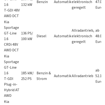
Benzin
Automatik
elektronisch
47.09
1.6
132 kW
geregelt
Euro
T-GDI 48V
AWD DCT
Kia
Sportage
Allradantrieb,
ab
GT-Line
136 PS/
Diesel
Automatik
elektronisch
48.05
1.6
100 kW
geregelt
Euro
CRDi 48V
AWD DCT
Kia
Sportage
GT-Line
ab
1.6
185 kW/
Benzin &
Automatik
Allradantrieb
52.19
T-GDI
252 PS
Strom
Euro
Plug-in-
Hybrid AT
AWD
Kia