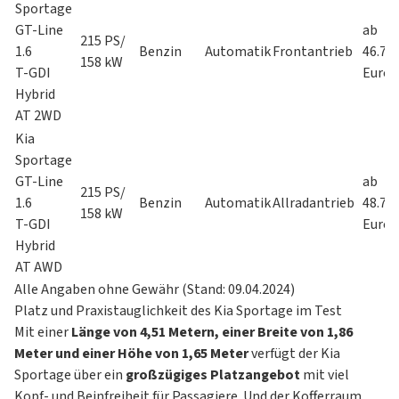
Sportage
GT-Line
ab
215 PS/
1.6
Benzin
Automatik
Frontantrieb
46.79
158 kW
T-GDI
Euro
Hybrid
AT 2WD
Kia
Sportage
GT-Line
ab
215 PS/
1.6
Benzin
Automatik
Allradantrieb
48.79
158 kW
T-GDI
Euro
Hybrid
AT AWD
Alle Angaben ohne Gewähr (Stand: 09.04.2024)
Platz und Praxistauglichkeit des Kia Sportage im Test
Mit einer
Länge von 4,51 Metern, einer Breite von 1,86
Meter und einer Höhe von 1,65 Meter
verfügt der Kia
Sportage über ein
großzügiges Platzangebot
mit viel
Kopf- und Beinfreiheit für Passagiere. Und der Kofferraum