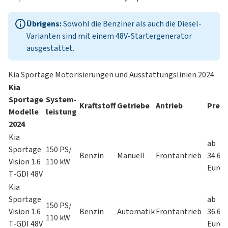
Übrigens:
Sowohl die Benziner als auch die Diesel-
Varianten sind mit einem 48V-Startergenerator
ausgestattet.
Kia Sportage Motorisierungen und Ausstattungslinien 2024
Kia
Sportage
System-
Kraftstoff
Getriebe
Antrieb
Preis
Modelle
leistung
2024
Kia
ab
Sportage
150 PS/
Benzin
Manuell
Frontantrieb
34.69
Vision 1.6
110 kW
Euro
T-GDI 48V
Kia
Sportage
ab
150 PS/
Vision 1.6
Benzin
Automatik
Frontantrieb
36.69
110 kW
T-GDI 48V
Euro