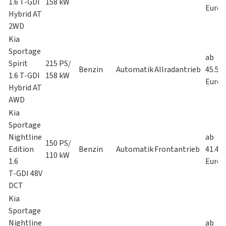
1.6 T-GDI
158 kW
Euro
Hybrid AT
2WD
Kia
Sportage
ab
Spirit
215 PS/
Benzin
Automatik
Allradantrieb
45.59
1.6 T-GDI
158 kW
Euro
Hybrid AT
AWD
Kia
Sportage
Nightline
ab
150 PS/
Edition
Benzin
Automatik
Frontantrieb
41.45
110 kW
1.6
Euro
T-GDI 48V
DCT
Kia
Sportage
Nightline
ab