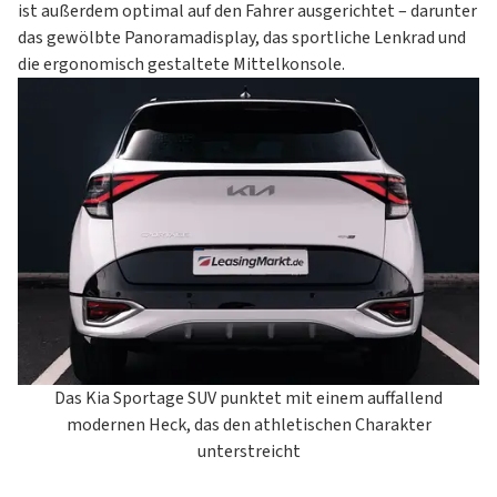
ist außerdem optimal auf den Fahrer ausgerichtet – darunter
Regenerationssystem (AMS) – (Vision - 1.6 T-GDI 48V)
Wippen am Lenkrad – (Spirit - 1.6 T-GDI 48V DCT,
das gewölbte Panoramadisplay, das sportliche Lenkrad und
EcoDynamics+ (Start-Stopp-System - ISG); Energie-
1.6 CRDi 48V DCT, 1.6 T-GDI 48V AWD DCT,
die ergonomisch gestaltete Mittelkonsole.
Regenerationssystem (AMS)
1.6 CRDi 48V AWD DCT)
Gangwahl-Drehschalter (Shift by Wire) – (Vision - 1.6 T-
GDI 48V DCT, 1.6 CRDi 48V DCT, 1.6 T-GDI 48V AWD DCT)
Reifenreparaturset
Außenspiegel mit integrierten Blinkleuchten
Dachreling
Isolierverglasung für die Frontscheibe zur verbesserten
Außengeräuschdämmung
Seitenfensterzierleiste in mattiertem Chrom
Türgriffe außen in Wagenfarbe
Wärmeschutzverglasung
Dachkonsole vorn mit Lesespots
Fußmattenset
Das Kia Sportage SUV punktet mit einem auffallend
Gepäcknetzösen im Gepäckraum
modernen Heck, das den athletischen Charakter
Gepäckraumabdeckung
unterstreicht
Gepäckraumbeleuchtung
Getränkehalter