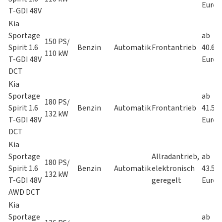
Euro
T-GDI 48V
Kia
Sportage
ab
150 PS/
Spirit 1.6
Benzin
Automatik
Frontantrieb
40.69
110 kW
T-GDI 48V
Euro
DCT
Kia
Sportage
ab
180 PS/
Spirit 1.6
Benzin
Automatik
Frontantrieb
41.59
132 kW
T-GDI 48V
Euro
DCT
Kia
Sportage
Allradantrieb,
ab
180 PS/
Spirit 1.6
Benzin
Automatik
elektronisch
43.59
132 kW
T-GDI 48V
geregelt
Euro
AWD DCT
Kia
Sportage
ab