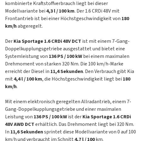
kombinierte Kraftstoffverbrauch liegt bei dieser
Modellvariante bei
4,3 l / 100 km
. Der 1.6 CRDi 48V mit
Frontantrieb ist bei einer Höchstgeschwindigkeit von
180
km/h
abgeregelt.
Der
Kia Sportage 1.6 CRDi 48V DCT
ist mit einem 7-Gang-
Doppelkupplungsgetriebe ausgestattet und bietet eine
Systemleistung von
136 PS / 100 kW
bei einem maximalen
Drehmoment von starken 320 Nm. Die 100 km/h-Marke
erreicht der Diesel in
11,4 Sekunden
. Den Verbrauch gibt Kia
mit
4,4 l / 100 km
, die Höchstgeschwindigkeit liegt bei
180
km/h
.
Mit einem elektronisch geregelten Allradantrieb, einem 7-
Gang-Doppelkupplungsgetriebe und einer maximalen
Leistung von
136 PS / 100 kW
ist der
Kia Sportage 1.6 CRDi
48V AWD DCT
erhältlich. Das Drehmoment liegt bei 320 Nm.
In
11,6 Sekunden
sprintet diese Modellvariante von 0 auf 100
km/h und verbraucht im Schnitt
4,7 l / 100
km.