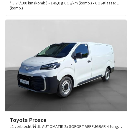
* 5,7 l/100 km (komb.) • 146,0 g CO₂/km (komb.) • CO₂-Klasse: E
(komb.)
Toyota Proace
L2 verblecht 🚧👷‍♂️ AUTOMATIK 2x SOFORT VERFÜGBAR 4-türig Meister 2,2L Diesel 8-Stufen-Automatikgetr