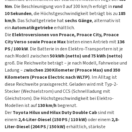
Nm
. Die Beschleunigung von 0 auf 100 km/h erfolgt in
rund
10 Sekunden
, die Höchstgeschwindigkeit beträgt bis zu
185
km/h
. Das Schaltgetriebe hat
sechs Gänge
, alternativ ist
ein
Automatikgetriebe
erhältlich.
Die
Elektroversionen von Proace, Proace City, Proace
City Verso sowie Proace Max
bieten einen Antrieb mit
136
PS / 100 kW
. Die Batterie in den Elektro-Transportern ist je
nach Modell zwischen
50 kWh (netto) und 75 kWh (netto)
groß. Die Reichweite beträgt – je nach Modell, Fahrweise und
Ladung – z
wischen 230 Kilometer (Proace Max) und 350
Kilometern (Proace Electric nach WLTP)
. Im Alltag ist
diese Reichweite praxisgerecht. Geladen wird mit Typ-2-
Stecker (Wechselstrom) und CCS (Schnellladung mit
Gleichstrom). Die Höchstgeschwindigkeit bei Elektro-
Modellen ist auf
130 km/h
begrenzt.
Der
Toyota Hilux und Hilux Duty Double Cab
sind mit
einem
2,4-Liter-Diesel (150 PS / 110 kW)
oder einem
2,8-
Liter-Diesel (204 PS / 150 kW)
erhältlich, stärkste