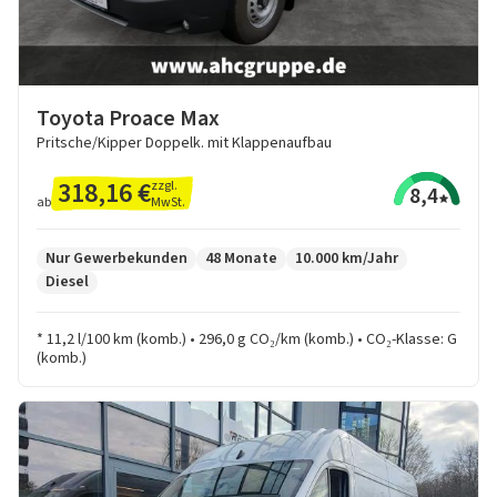
Toyota Proace Max
Pritsche/Kipper Doppelk. mit Klappenaufbau
318,16 €
zzgl.
8,4
MwSt.
ab
Nur Gewerbekunden
48 Monate
10.000 km/Jahr
Diesel
* 11,2 l/100 km (komb.) • 296,0 g CO₂/km (komb.) • CO₂-Klasse: G
(komb.)