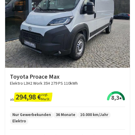
Toyota Proace Max
Elektro L3H2 Work 35H 279 PS 110kWh
294,98 €
zzgl.
8,3
MwSt.
ab
Nur Gewerbekunden
36 Monate
10.000 km/Jahr
Elektro