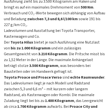
Ausführung zieht bis zu 3.500 Kilogramm am Haken und
bringt es auf ein maximales Drehmoment von
500 Nm
.
Verbrauch und CO₂-Werte bewegen sich abhängig von Aufbau
und Beladung
zwischen 7,3 und 8,6 l/100 km
sowie 191 bis
227 g/km CO₂.
Ladevolumen und Ausstattung bei Toyota Transporter,
Kastenwagen und Co.
Der
Toyota Hilux
bietet je nach Ausführung eine Nutzlast
von
bis zu 1.000 Kilogramm
und ein zulässiges
Gesamtgewicht von
3.210 Kilogramm
. Die Pritsche misst bis
zu 1,52 Meter in der Länge. Die maximale Anhängelast
beträgt stolze
3.500 Kilogramm
, was besonders bei
Baustellen oder im Handwerk gefragt ist.
Toyota Proace und Proace Verso
sind
echte Raumwunder
.
Das Ladevolumen liegt je nach Modell und Radstand
zwischen 5,3 und 6,6 m³ – mit kurzem oder langem
Radstand, als Kastenwagen oder Kombi. Die maximale
Zuladung liegt bei bis zu
1.400 Kilogramm
, das Leergewicht
ab circa
1.700 Kilogramm
aufwärts. Bei
Proace City und