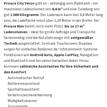
Proace City Verso
gibt es – abhängig vom Radstand – ein
maximales Ladevolumen von
4,4 m³
und eine Zuladung von
gut
1.000 Kilogramm
. Der Laderaum kann fast 4,8 Meter lang
sein, die Ladefläche misst über 1,20 Meter in der Breite. Der
Proace Max
bietet noch mehr Platz:
bis zu 17 m³
Ladevolumen
– ideal für große Aufträge und Transporte.
Serienmäßig sind die Nutzfahrzeuge mit
zeitgemäßer
Technik
ausgestattet. Zentrale Touchscreen-Displays
sorgen für einfaches Bedienen der Infotainment-Systeme.
Funktionen wie
Android Auto, Apple CarPlay
, Navigation
und Bluetooth sind bei vielen Varianten dabei. Hinzu
kommen
zahlreiche Assistenten für Ihre Sicherheit und
den Komfort
:
Automatischer Notruf
Notbremsassistent
Spurhalteassistent
Verkehrszeichenerkennung
Müdigkeitswarner
Einparkhilfe