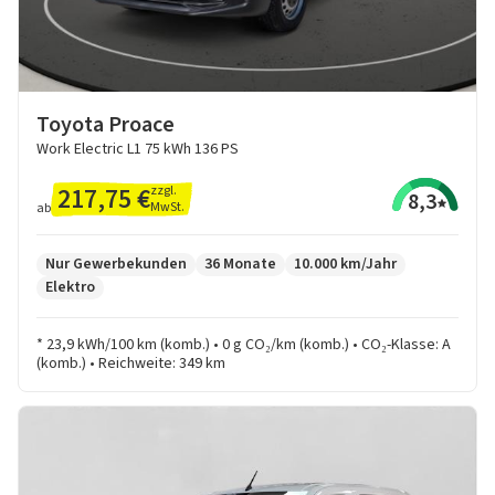
Toyota Proace
Work Electric L1 75 kWh 136 PS
217,75 €
zzgl.
8,3
MwSt.
ab
Nur Gewerbekunden
36 Monate
10.000 km/Jahr
Elektro
* 23,9 kWh/100 km (komb.) • 0 g CO₂/km (komb.) • CO₂-Klasse: A
(komb.) • Reichweite: 349 km