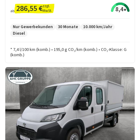
286,55 €
zzgl.
8,4
MwSt.
ab
Nur Gewerbekunden
30 Monate
10.000 km/Jahr
Diesel
* 7,4 l/100 km (komb.) • 195,0 g CO₂/km (komb.) • CO₂-Klasse: G
(komb.)