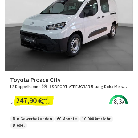
Toyota Proace City
L2 Doppelkabine 🚧👷‍♂️ SOFORT VERFÜGBAR 5-türig Doka Meister 1,5 D-4D 74 KW (102 PS) 🚧👷‍♂️ Hecktüren
247,90 €
zzgl.
8,3
MwSt.
ab
Nur Gewerbekunden
60 Monate
10.000 km/Jahr
Diesel