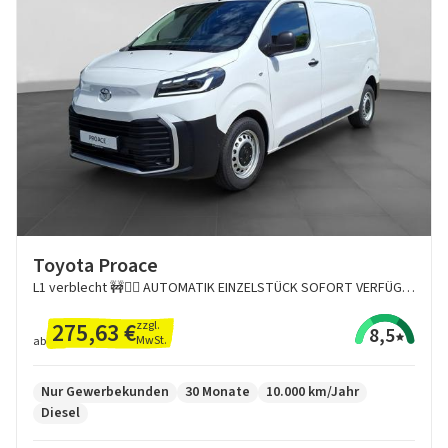
Toyota Proace
L1 verblecht 🚧👷‍♂️ AUTOMATIK EINZELSTÜCK SOFORT VERFÜGBAR 4-türig Meister 2,2L Diesel 8-Stufen-Auto
275,63 €
zzgl.
8,5
MwSt.
ab
Nur Gewerbekunden
30 Monate
10.000 km/Jahr
Diesel