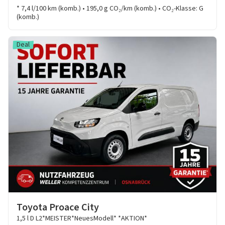
* 7,4 l/100 km (komb.) • 195,0 g CO₂/km (komb.) • CO₂-Klasse: G
(komb.)
Deal
Toyota Proace City
1,5 l D L2*MEISTER*NeuesModell* *AKTION*