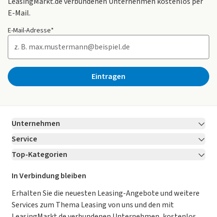
LeasingMarkt.de verbundenen Unternehmen kostenlos per
E-Mail.
E-Mail-Adresse*
Eintragen
Unternehmen
Service
Über LeasingMarkt.de
Top-Kategorien
Kontakt
Karriere
Jetzt bewerben!
Leasing Deals
Ratgeber
Für Händler
In Verbindung bleiben
Gebrauchtwagen Leasing
Magazin
Kooperation mit AutoScout24
Erhalten Sie die neuesten Leasing-Angebote und weitere
Services zum Thema Leasing von uns und den mit
Leasing ohne Anzahlung
Datenschutz-Einstellungen
AGB
LeasingMarkt.de verbundenen Unternehmen, kostenlos