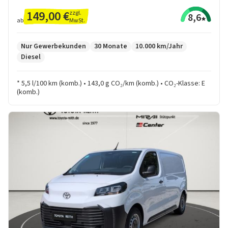
149,00 €
zzgl.
8,6
MwSt.
ab
Nur Gewerbekunden
30 Monate
10.000 km/Jahr
Diesel
* 5,5 l/100 km (komb.) • 143,0 g CO₂/km (komb.) • CO₂-Klasse: E
(komb.)