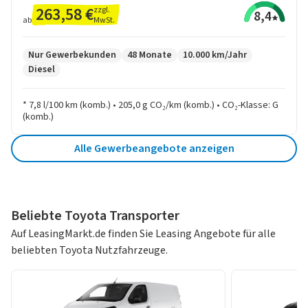
263,58 €
zzgl.
8,4
MwSt.
ab
Nur Gewerbekunden
48 Monate
10.000 km/Jahr
Diesel
* 7,8 l/100 km (komb.) • 205,0 g CO₂/km (komb.) • CO₂-Klasse: G
(komb.)
Alle Gewerbeangebote anzeigen
Beliebte Toyota Transporter
Auf LeasingMarkt.de finden Sie Leasing Angebote für alle
beliebten Toyota Nutzfahrzeuge.