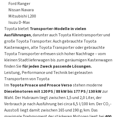
Ford Ranger
Nissan Navara
Mitsubishi L200
Isuzu D-Max
Toyota bietet
Transporter-Modelle in vielen
Ausführungen
, darunter auch Toyota Kleintransporter und
große Toyota Transporter. Auch gebrauchte Toyota
Kastenwagen, alte Toyota Transporter oder gebrauchte
Toyota Transporter erfreuen sich hoher Nachfrage – vom
kleinen Stadtlieferwagen bis zum geräumigen Kastenwagen
finden Sie
für jeden Zweck passende Lösungen.
Leistung, Performance und Technik bei geleasten
Transportern von Toyota
Im
Toyota Proace und Proace Verso
stehen moderne
Dieselmotoren mit 120 PS / 88 kW bis 177 PS / 130 kW
zur
Wahl. Der Hubraum liegt zwischen 1,5 und 2,0 Liter, der
Verbrauch je nach Ausführung bei circa 6,5 l/100 km. Der CO₂-
Ausstoß liegt damit zwischen 165 und 190 g/km. Das
maximale Drehmoment der stärkeren Motoren liegt bei
400