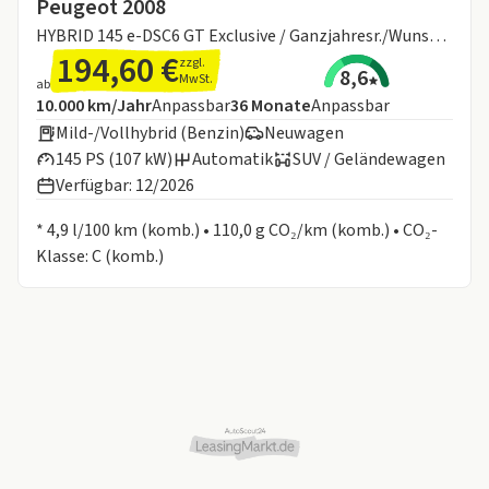
Peugeot 2008
HYBRID 145 e-DSC6 GT Exclusive / Ganzjahresr./Wunschfarbe/Gewerbeaktion 31.07.2026
194,60 €
zzgl.
8,6
MwSt.
ab
Angebotsdetails:
Inklusive Laufleistung
Laufzeit
10.000 km/Jahr
Anpassbar
36
Monate
Anpassbar
Mild-/Vollhybrid (Benzin)
Neuwagen
145 PS (107 kW)
Automatik
SUV / Geländewagen
Verfügbar: 12/2026
Informationen zum Kraftstoffverbrauch:
* 4,9 l/100 km (komb.) • 110,0 g CO₂/km (komb.) • CO₂-
Klasse: C (komb.)