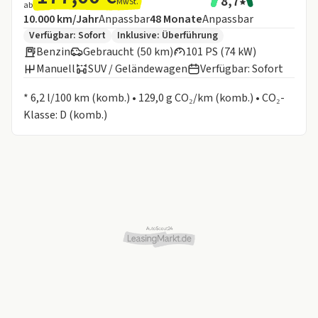
8,7
MwSt.
ab
Angebotsdetails:
Inklusive Laufleistung
Laufzeit
10.000 km/Jahr
Anpassbar
48
Monate
Anpassbar
Zusätzliche Fahrzeuginformationen:
Verfügbar: Sofort
Inklusive:
Überführung
Benzin
Gebraucht (50 km)
101 PS (74 kW)
Manuell
SUV / Geländewagen
Verfügbar: Sofort
Informationen zum Kraftstoffverbrauch:
* 6,2 l/100 km (komb.) • 129,0 g CO₂/km (komb.) • CO₂-
Klasse: D (komb.)