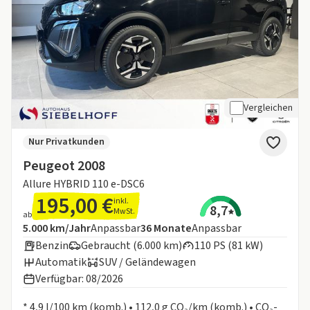
Vergleichen
Nur Privatkunden
Peugeot 2008
Allure HYBRID 110 e-DSC6
195,00 €
inkl.
8,7
MwSt.
ab
Angebotsdetails:
Inklusive Laufleistung
Laufzeit
5.000 km/Jahr
Anpassbar
36
Monate
Anpassbar
Benzin
Gebraucht (6.000 km)
110 PS (81 kW)
Automatik
SUV / Geländewagen
Verfügbar: 08/2026
Informationen zum Kraftstoffverbrauch:
* 4,9 l/100 km (komb.) • 112,0 g CO₂/km (komb.) • CO₂-