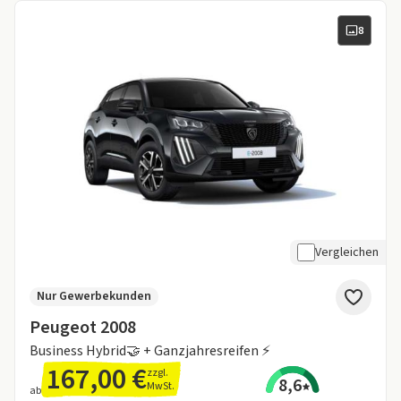
8
Vergleichen
Nur Gewerbekunden
Peugeot 2008
Business Hybrid🤝 + Ganzjahresreifen ⚡
167,00 €
zzgl.
8,6
MwSt.
ab