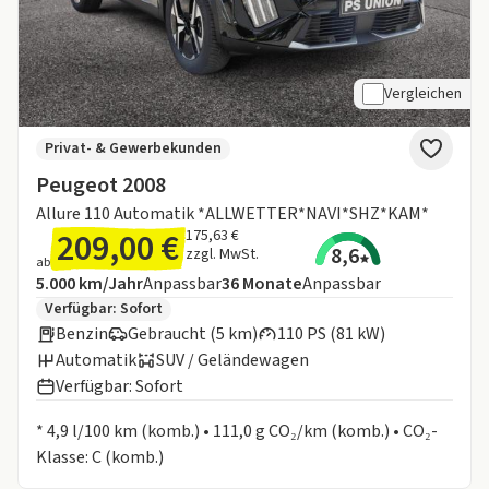
Vergleichen
Privat- & Gewerbekunden
Peugeot 2008
Allure 110 Automatik *ALLWETTER*NAVI*SHZ*KAM*
209,00 €
175,63 €
8,6
zzgl. MwSt.
ab
Angebotsdetails:
Inklusive Laufleistung
Laufzeit
5.000 km/Jahr
Anpassbar
36
Monate
Anpassbar
Zusätzliche Fahrzeuginformationen:
Verfügbar: Sofort
Benzin
Gebraucht (5 km)
110 PS (81 kW)
Automatik
SUV / Geländewagen
Verfügbar: Sofort
Informationen zum Kraftstoffverbrauch:
* 4,9 l/100 km (komb.) • 111,0 g CO₂/km (komb.) • CO₂-
Klasse: C (komb.)