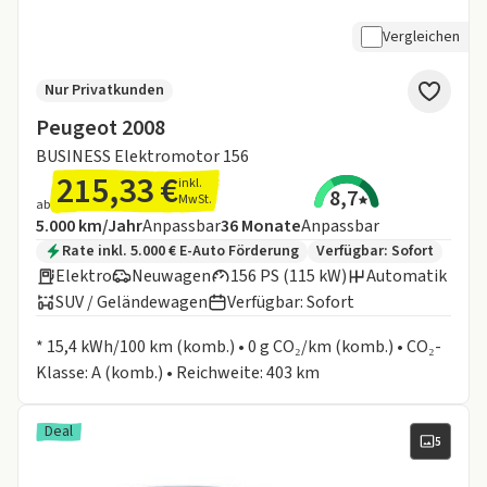
Vergleichen
Nur Privatkunden
Peugeot 2008
BUSINESS Elektromotor 156
215,33 €
inkl.
8,7
MwSt.
ab
Angebotsdetails:
Inklusive Laufleistung
Laufzeit
5.000 km/Jahr
Anpassbar
36
Monate
Anpassbar
Zusätzliche Fahrzeuginformationen:
Rate inkl. 5.000 € E-Auto Förderung
Verfügbar: Sofort
Elektro
Neuwagen
156 PS (115 kW)
Automatik
SUV / Geländewagen
Verfügbar: Sofort
Informationen zum Kraftstoffverbrauch:
* 15,4 kWh/100 km (komb.) • 0 g CO₂/km (komb.) • CO₂-
Klasse: A (komb.) • Reichweite: 403 km
Deal
5