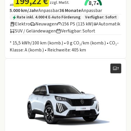
199,22 €
8,7
zzgl. MwSt.
ab
Angebotsdetails:
Inklusive Laufleistung
Laufzeit
5.000 km/Jahr
Anpassbar
36
Monate
Anpassbar
Zusätzliche Fahrzeuginformationen:
Rate inkl. 4.000 € E-Auto Förderung
Verfügbar: Sofort
Elektro
Neuwagen
156 PS (115 kW)
Automatik
SUV / Geländewagen
Verfügbar: Sofort
Informationen zum Kraftstoffverbrauch:
* 15,5 kWh/100 km (komb.) • 0 g CO₂/km (komb.) • CO₂-
Klasse: A (komb.) • Reichweite: 405 km
7