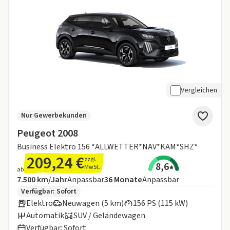
Vergleichen
Nur Gewerbekunden
Peugeot 2008
Business Elektro 156 *ALLWETTER*NAV*KAM*SHZ*
209,24 €
zzgl.
8,6
MwSt.
ab
Angebotsdetails:
Inklusive Laufleistung
Laufzeit
7.500 km/Jahr
Anpassbar
36
Monate
Anpassbar
Zusätzliche Fahrzeuginformationen:
Verfügbar: Sofort
Elektro
Neuwagen (5 km)
156 PS (115 kW)
Automatik
SUV / Geländewagen
Verfügbar: Sofort