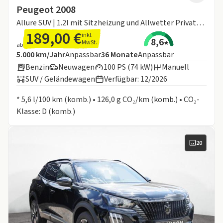
Peugeot 2008
Allure SUV | 1.2l mit Sitzheizung und Allwetter Privathammer
189,00 €
inkl.
8,6
MwSt.
ab
Angebotsdetails:
Inklusive Laufleistung
Laufzeit
5.000 km/Jahr
Anpassbar
36
Monate
Anpassbar
Benzin
Neuwagen
100 PS (74 kW)
Manuell
SUV / Geländewagen
Verfügbar: 12/2026
Informationen zum Kraftstoffverbrauch:
* 5,6 l/100 km (komb.) • 126,0 g CO₂/km (komb.) • CO₂-
Klasse: D (komb.)
20