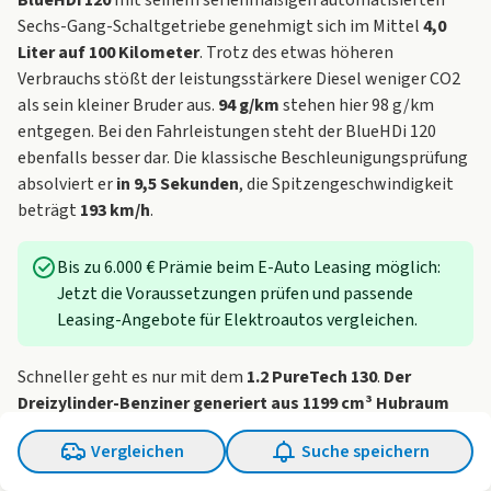
BlueHDi 120
mit seinem serienmäßigen automatisierten
Sechs-Gang-Schaltgetriebe genehmigt sich im Mittel
4,0
Liter auf 100 Kilometer
. Trotz des etwas höheren
Verbrauchs stößt der leistungsstärkere Diesel weniger CO2
als sein kleiner Bruder aus.
94 g/km
stehen hier 98 g/km
entgegen. Bei den Fahrleistungen steht der BlueHDi 120
ebenfalls besser dar. Die klassische Beschleunigungsprüfung
absolviert er
in 9,5 Sekunden
, die Spitzengeschwindigkeit
beträgt
193 km/h
.
Bis zu 6.000 € Prämie beim
E-Auto Leasing
möglich:
Jetzt die Voraussetzungen prüfen und passende
Leasing-Angebote für Elektroautos vergleichen.
Schneller geht es nur mit dem
1.2 PureTech 130
.
Der
Dreizylinder-Benziner generiert aus 1199 cm³ Hubraum
131 PS
. Diese ermöglichen eine Höchstgeschwindigkeit von
Vergleichen
Suche speichern
203 km/h
. Da hier serienmäßig eine
Sechs-Stufen-
Automatik
verbaut ist, entfällt die lästige Schaltarbeit. Wer
0 Fahrzeuge ausgewählt