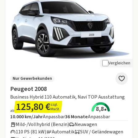
Vergleichen
Nur Gewerbekunden
Peugeot 2008
Business Hybrid 110 Automatik, Navi TOP Ausstattung
125,80 €
zzgl.
8,8
MwSt.
ab
Angebotsdetails:
Inklusive Laufleistung
Laufzeit
10.000 km/Jahr
Anpassbar
36
Monate
Anpassbar
Mild-/Vollhybrid (Benzin)
Neuwagen
110 PS (81 kW)
Automatik
SUV / Geländewagen