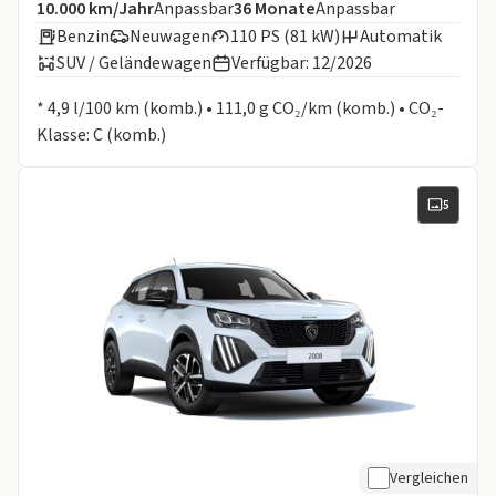
Angebotsdetails:
Inklusive Laufleistung
Laufzeit
10.000 km/Jahr
Anpassbar
36
Monate
Anpassbar
Benzin
Neuwagen
110 PS (81 kW)
Automatik
SUV / Geländewagen
Verfügbar: 12/2026
Informationen zum Kraftstoffverbrauch:
* 4,9 l/100 km (komb.) • 111,0 g CO₂/km (komb.) • CO₂-
Klasse: C (komb.)
5
Vergleichen