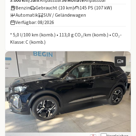
5.000 km/Jahr
Anpassbar
36
Monate
Anpassbar
Benzin
Gebraucht (10 km)
145 PS (107 kW)
Automatik
SUV / Geländewagen
Verfügbar: 08/2026
Informationen zum Kraftstoffverbrauch:
* 5,0 l/100 km (komb.) • 113,0 g CO₂/km (komb.) • CO₂-
Klasse: C (komb.)
8