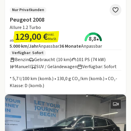
Nur Privatkunden
Peugeot 2008
Allure 1.2 Turbo
129,00 €
inkl.
8,8
MwSt.
ab
Angebotsdetails:
Inklusive Laufleistung
Laufzeit
5.000 km/Jahr
Anpassbar
36
Monate
Anpassbar
Zusätzliche Fahrzeuginformationen:
Verfügbar: Sofort
Benzin
Gebraucht (10 km)
101 PS (74 kW)
Manuell
SUV / Geländewagen
Verfügbar: Sofort
Informationen zum Kraftstoffverbrauch:
* 5,7 l/100 km (komb.) • 130,0 g CO₂/km (komb.) • CO₂-
Klasse: D (komb.)
8