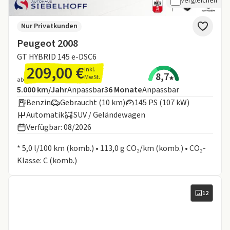
Vergleichen
Nur Privatkunden
Peugeot 2008
GT HYBRID 145 e-DSC6
209,00 €
inkl.
8,7
MwSt.
ab
Angebotsdetails:
Inklusive Laufleistung
Laufzeit
5.000 km/Jahr
Anpassbar
36
Monate
Anpassbar
Benzin
Gebraucht (10 km)
145 PS (107 kW)
Automatik
SUV / Geländewagen
Verfügbar: 08/2026
Informationen zum Kraftstoffverbrauch:
* 5,0 l/100 km (komb.) • 113,0 g CO₂/km (komb.) • CO₂-
Klasse: C (komb.)
12