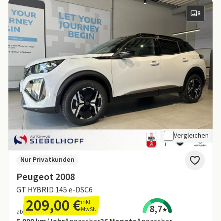
8
Vergleichen
Nur Privatkunden
Peugeot 2008
GT HYBRID 145 e-DSC6
209,00 €
inkl.
8,7
MwSt.
ab
Angebotsdetails:
Inklusive Laufleistung
Laufzeit