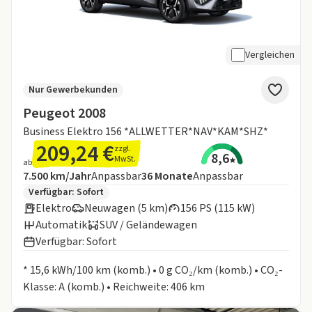
Vergleichen
Nur Gewerbekunden
Peugeot 2008
Business Elektro 156 *ALLWETTER*NAV*KAM*SHZ*
209,24 €
zzgl.
8,6
MwSt.
ab
Angebotsdetails:
Inklusive Laufleistung
Laufzeit
7.500 km/Jahr
Anpassbar
36
Monate
Anpassbar
Zusätzliche Fahrzeuginformationen:
Verfügbar: Sofort
Elektro
Neuwagen (5 km)
156 PS (115 kW)
Automatik
SUV / Geländewagen
Verfügbar: Sofort
Informationen zum Kraftstoffverbrauch:
* 15,6 kWh/100 km (komb.) • 0 g CO₂/km (komb.) • CO₂-
Klasse: A (komb.) • Reichweite: 406 km