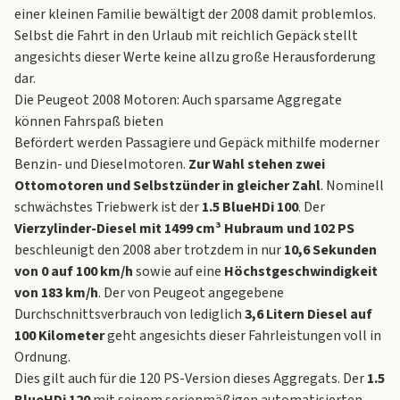
einer kleinen Familie bewältigt der 2008 damit problemlos.
Selbst die Fahrt in den Urlaub mit reichlich Gepäck stellt
angesichts dieser Werte keine allzu große Herausforderung
dar.
Die Peugeot 2008 Motoren: Auch sparsame Aggregate
können Fahrspaß bieten
Befördert werden Passagiere und Gepäck mithilfe moderner
Benzin- und Dieselmotoren.
Zur Wahl stehen zwei
Ottomotoren und Selbstzünder in gleicher Zahl
. Nominell
schwächstes Triebwerk ist der
1.5 BlueHDi 100
. Der
Vierzylinder-Diesel mit 1499 cm³ Hubraum und 102 PS
beschleunigt den 2008 aber trotzdem in nur
10,6 Sekunden
von 0 auf 100 km/h
sowie auf eine
Höchstgeschwindigkeit
von 183 km/h
. Der von Peugeot angegebene
Durchschnittsverbrauch von lediglich
3,6 Litern Diesel auf
100 Kilometer
geht angesichts dieser Fahrleistungen voll in
Ordnung.
Dies gilt auch für die 120 PS-Version dieses Aggregats. Der
1.5