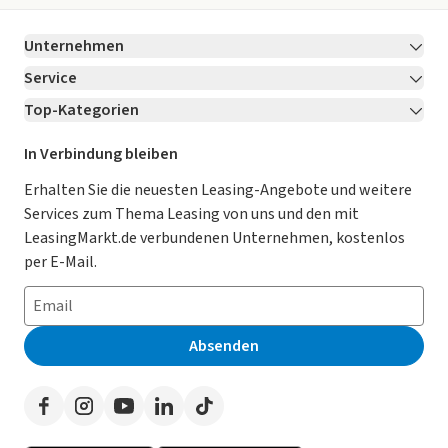
Unternehmen
Service
Über LeasingMarkt.de
Top-Kategorien
Kontakt
Karriere
Jetzt bewerben!
Leasing Deals
Ratgeber
Für Händler
In Verbindung bleiben
Gebrauchtwagen Leasing
Magazin
Kooperation mit AutoScout24
Erhalten Sie die neuesten Leasing-Angebote und weitere
Services zum Thema Leasing von uns und den mit
Leasing ohne Anzahlung
Datenschutz-Einstellungen
AGB
LeasingMarkt.de verbundenen Unternehmen, kostenlos
E-Auto Leasing
So funktioniert’s
Datenschutz
per E-Mail.
Privatleasing
Häufig gestellte Fragen
Impressum
Leasing-Vergleiche
Leasing-Lexikon
Erklärung zur Barrierefreiheit
Absenden
Herstellerverzeichnis
Auto-Tests
Presse
Händlerverzeichnis
Werben auf LeasingMarkt.de
Autoleasing in der Nähe