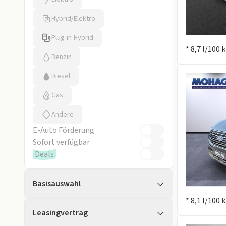
Hybrid/Elektro
Plug-in-Hybrid
Information
* 8,7 l/100
Benzin
Diesel
Gas
Andere
E-Auto Förderung
Sofort verfügbar
Deals
Basisauswahl
Information
* 8,1 l/100
Leasingvertrag