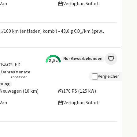
Van
Verfügbar: Sofort
 l/100 km (entladen, komb.) • 43,0 g CO₂/km (gew.,
Nur Gewerbekunden
8,5
C*B&O*LED
m/Jahr
48
Monate
details:
e Laufleistung
Laufzeit
Vergleichen
Anpassbar
en:
ssung
Neuwagen (10 km)
170 PS (125 kW)
Van
Verfügbar: Sofort