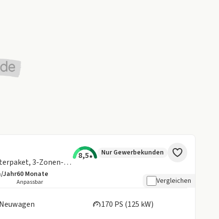
Nur Gewerbekunden
8,5
Custom Active, 360° Kamera, Winterpaket, 3-Zonen-Klimaanlage
m/Jahr
60
Monate
details:
e Laufleistung
Laufzeit
Vergleichen
Anpassbar
en:
Neuwagen
170 PS (125 kW)