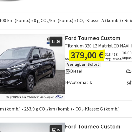
en zum Kraftstoffverbrauch:
100 km (komb.) • 0 g CO₂/km (komb.) • CO₂-Klasse: A (komb.) • Re
Ford Tourneo Custom
20
379,00 €
10.00
Ange
Inklu
318,49 €
Anpas
ab
zzgl. MwSt.
Zusätzliche Fahrzeuginformation
Verfügbar: Sofort
Diesel
Automatik
en zum Kraftstoffverbrauch:
 km (komb.) • 253,0 g CO₂/km (komb.) • CO₂-Klasse: G (komb.)
Ford Tourneo Custom
15