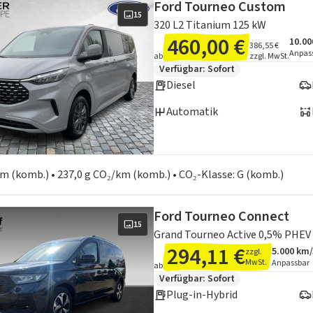
Ford Tourneo Custom
15
320 L2 Titanium 125 kW
460,00 €
10.00
Ange
Inklu
386,55 €
Anpas
ab
zzgl. MwSt.
Zusätzliche Fahrzeuginformation
Verfügbar: Sofort
Diesel
Automatik
en zum Kraftstoffverbrauch:
 km (komb.) • 237,0 g CO₂/km (komb.) • CO₂-Klasse: G (komb.)
Ford Tourneo Connect
15
Grand Tourneo Active 0,5% PHEV 
294,11 €
5.000 km
zzgl.
Angebots
Inklusiv
MwSt.
Anpassbar
ab
Zusätzliche Fahrzeuginformation
Verfügbar: Sofort
Plug-in-Hybrid