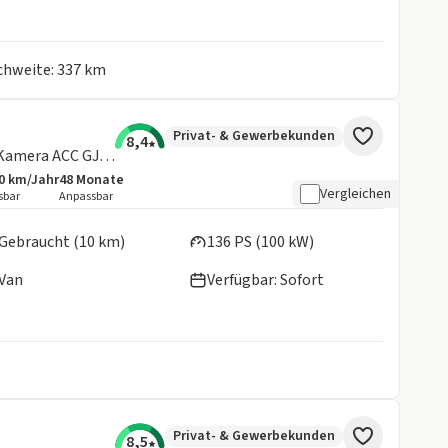
ichweite: 337 km
Privat- & Gewerbekunden
8,4
Titanium 320 L2 MatrixLED NAVI Kamera ACC GJR uvm. -sofort verfügbar-
0 km/Jahr
48
Monate
botsdetails:
sive Laufleistung
Laufzeit
Vergleichen
sbar
Anpassbar
en:
Gebraucht (10 km)
136 PS (100 kW)
Van
Verfügbar: Sofort
Privat- & Gewerbekunden
8,5