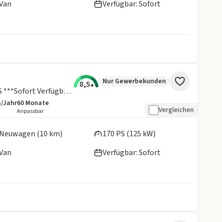
Van
Verfügbar: Sofort
Nur Gewerbekunden
8,5
Titanium 320 L1 Automatik 170PS ***Sofort Verfügbar***
m/Jahr
60
Monate
details:
e Laufleistung
Laufzeit
Vergleichen
Anpassbar
en:
Neuwagen (10 km)
170 PS (125 kW)
Van
Verfügbar: Sofort