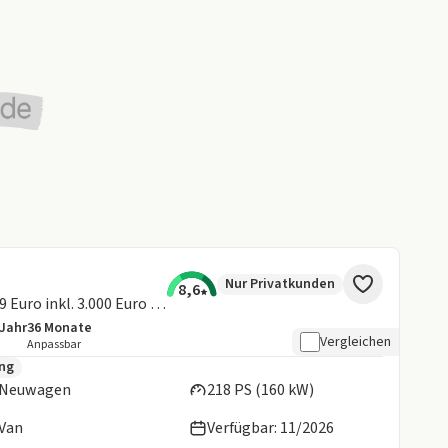
Nur Privatkunden
8,6
Titanium 🔋BEV 70 KWh⚡ **ab 299 Euro inkl. 3.000 Euro E-Prämie💰
/Jahr
36
Monate
details:
e Laufleistung
Laufzeit
Vergleichen
Anpassbar
en:
ung
Neuwagen
218 PS (160 kW)
Van
Verfügbar: 11/2026