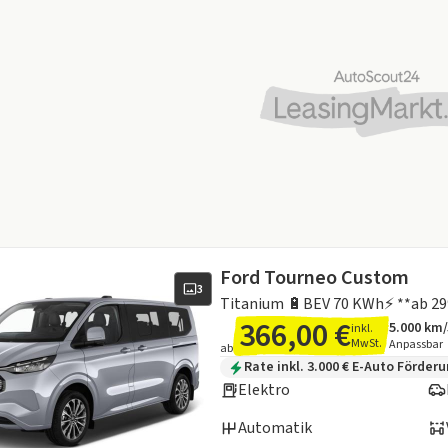
Ford Tourneo Custom
3
366,00 €
5.000 km
inkl.
Angebots
Inklusiv
MwSt.
Anpassbar
ab
Zusätzliche Fahrzeuginformation
Rate inkl. 3.000 € E-Auto Förder
Elektro
Automatik