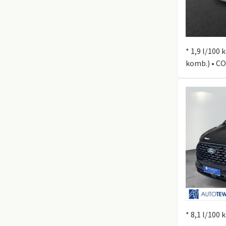
Information
* 1,9 l/100
komb.) • CO
Information
* 8,1 l/100