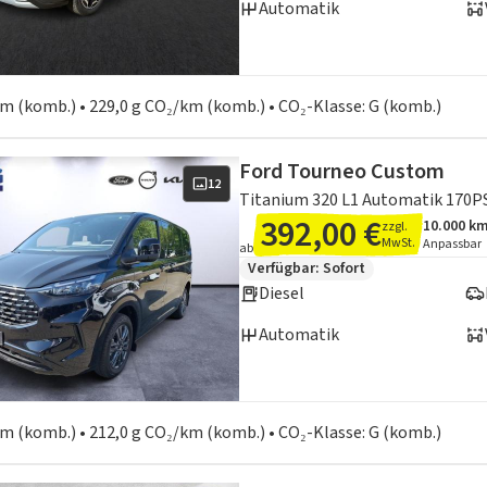
Automatik
en zum Kraftstoffverbrauch:
 km (komb.) • 229,0 g CO₂/km (komb.) • CO₂-Klasse: G (komb.)
Ford Tourneo Custom
12
392,00 €
10.000 k
zzgl.
Angebots
Inklusiv
MwSt.
Anpassbar
ab
Zusätzliche Fahrzeuginformation
Verfügbar: Sofort
Diesel
Automatik
en zum Kraftstoffverbrauch:
 km (komb.) • 212,0 g CO₂/km (komb.) • CO₂-Klasse: G (komb.)