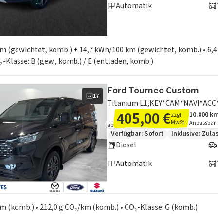
Automatik
en zum Kraftstoffverbrauch:
 km (gewichtet, komb.) + 14,7 kWh/100 km (gewichtet, komb.) • 6,4
₂-Klasse: B (gew., komb.) / E (entladen, komb.)
Ford Tourneo Custom
17
Titanium L1,KEY*CAM*NAVI*AC
405,00 €
10.000 k
zzgl.
Angebots
Inklusiv
MwSt.
Anpassbar
ab
Zusätzliche Fahrzeuginformation
Verfügbar: Sofort
Inklusive:
Zula
Diesel
Automatik
en zum Kraftstoffverbrauch:
 km (komb.) • 212,0 g CO₂/km (komb.) • CO₂-Klasse: G (komb.)