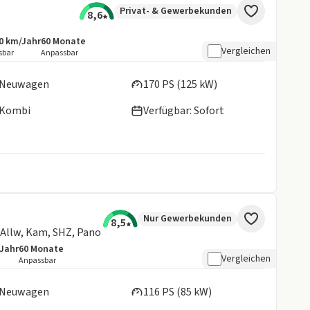
Privat- & Gewerbekunden
8,6
0 km/Jahr
60
Monate
botsdetails:
sive Laufleistung
Laufzeit
Vergleichen
sbar
Anpassbar
en:
Neuwagen
170 PS (125 kW)
Kombi
Verfügbar: Sofort
Nur Gewerbekunden
8,5
Allw, Kam, SHZ, Pano
/Jahr
60
Monate
details:
e Laufleistung
Laufzeit
Vergleichen
Anpassbar
en:
Neuwagen
116 PS (85 kW)