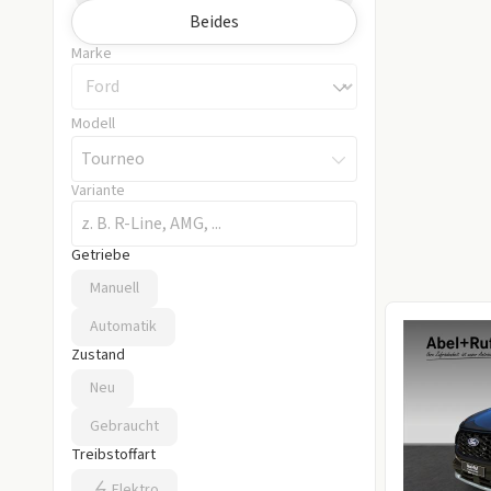
Beides
Marke
Modell
Tourneo
Variante
Getriebe
Getriebe auswählen
Manuell
Automatik
Zustand
Zustand auswählen
Neu
Gebraucht
Treibstoffart
Treibstoffart auswählen
Elektro