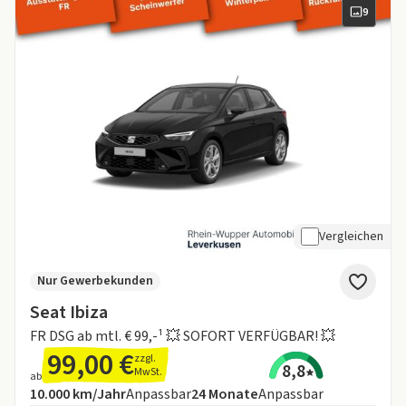
9
Vergleichen
Nur Gewerbekunden
Seat Ibiza
FR DSG ab mtl. € 99,-¹ 💥 SOFORT VERFÜGBAR! 💥
99,00 €
zzgl.
8,8
MwSt.
ab
Angebotsdetails:
Inklusive Laufleistung
Laufzeit
10.000 km/Jahr
Anpassbar
24
Monate
Anpassbar