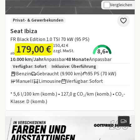
Vergleichen
Privat- & Gewerbekunden
Seat Ibiza
FR Black Edition 1.0 TSI 70 kW (95 PS)
179,00 €
150,42 €
8,6
zzgl. MwSt.
ab
Angebotsdetails:
Inklusive Laufleistung
Laufzeit
10.000 km/Jahr
Anpassbar
48
Monate
Anpassbar
Zusätzliche Fahrzeuginformationen:
Verfügbar: Sofort
Inklusive:
Überführung
Benzin
Gebraucht (9.900 km)
95 PS (70 kW)
Manuell
Limousine
Verfügbar: Sofort
Informationen zum Kraftstoffverbrauch:
* 5,6 l/100 km (komb.) • 127,0 g CO₂/km (komb.) • CO₂-
Klasse: D (komb.)
5