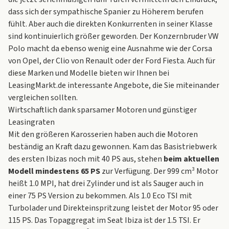
dass sich der sympathische Spanier zu Höherem berufen
fühlt. Aber auch die direkten Konkurrenten in seiner Klasse
sind kontinuierlich größer geworden. Der Konzernbruder
VW
Polo
macht da ebenso wenig eine Ausnahme wie der
Corsa
von Opel
, der Clio von Renault oder der
Ford Fiesta
. Auch für
diese Marken und Modelle bieten wir Ihnen bei
LeasingMarkt.de
interessante Angebote, die Sie miteinander
vergleichen sollten.
Wirtschaftlich dank sparsamer Motoren und günstiger
Leasingraten
Mit den größeren Karosserien haben auch die Motoren
beständig an Kraft dazu gewonnen. Kam das Basistriebwerk
des ersten Ibizas noch mit 40 PS aus, stehen
beim aktuellen
Modell mindestens 65 PS
zur Verfügung. Der 999 cm³ Motor
heißt 1.0 MPI, hat drei Zylinder und ist als Sauger auch in
einer 75 PS Version zu bekommen. Als 1.0 Eco TSI mit
Turbolader und Direkteinspritzung leistet der Motor 95 oder
115 PS. Das Topaggregat im Seat Ibiza ist der 1.5 TSI. Er