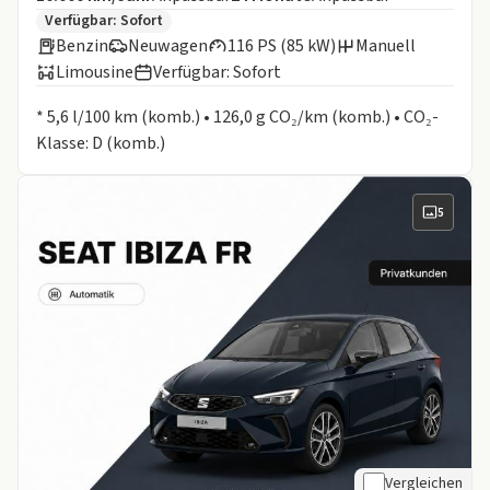
Zusätzliche Fahrzeuginformationen:
Verfügbar: Sofort
Benzin
Neuwagen
116 PS (85 kW)
Manuell
Limousine
Verfügbar: Sofort
Informationen zum Kraftstoffverbrauch:
* 5,6 l/100 km (komb.) • 126,0 g CO₂/km (komb.) • CO₂-
Klasse: D (komb.)
5
Vergleichen