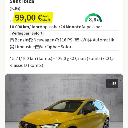
Seat Ibiza
(KJG)
99,00 €
zzgl.
8,8
MwSt.
ab
Angebotsdetails:
Inklusive Laufleistung
Laufzeit
10.000 km/Jahr
Anpassbar
24
Monate
Anpassbar
Zusätzliche Fahrzeuginformationen:
Verfügbar: Sofort
Benzin
Neuwagen
116 PS (85 kW)
Automatik
Limousine
Verfügbar: Sofort
Informationen zum Kraftstoffverbrauch:
* 5,7 l/100 km (komb.) • 129,0 g CO₂/km (komb.) • CO₂-
Klasse: D (komb.)
15