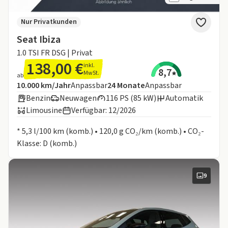
Nur Privatkunden
Seat Ibiza
1.0 TSI FR DSG | Privat
138,00 €
inkl.
8,7
MwSt.
ab
Angebotsdetails:
Inklusive Laufleistung
Laufzeit
10.000 km/Jahr
Anpassbar
24
Monate
Anpassbar
Benzin
Neuwagen
116 PS (85 kW)
Automatik
Limousine
Verfügbar: 12/2026
Informationen zum Kraftstoffverbrauch:
* 5,3 l/100 km (komb.) • 120,0 g CO₂/km (komb.) • CO₂-
Klasse: D (komb.)
9