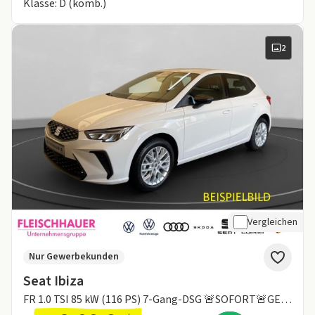
Klasse: D (komb.)
2
Vergleichen
Nur Gewerbekunden
Seat Ibiza
FR 1.0 TSI 85 kW (116 PS) 7-Gang-DSG 🚨SOFORT🚨GEWERBE🚨MEGADEAL🚨