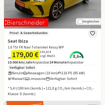
Vergleichen
Privat- & Gewerbekunden
Seat Ibiza
1.0 TSI FR Navi Totwinkel Kessy WP
179,00 €
150,42 €
8,6
zzgl. MwSt.
ab
Angebotsdetails:
Inklusive Laufleistung
Laufzeit
10.000 km/Jahr
Anpassbar
24
Monate
Anpassbar
Zusätzliche Fahrzeuginformationen:
Verfügbar: Sofort
Benzin
Neuwagen (10 km)
116 PS (85 kW)
Manuell
Limousine
Verfügbar: Sofort
Informationen zum Kraftstoffverbrauch:
* 5,4 l/100 km (komb.) • 121,0 g CO₂/km (komb.) • CO₂-
Klasse: D (komb.)