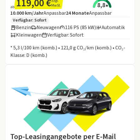
119,00 €
zzgl.
8,8
MwSt.
ab
Angebotsdetails:
Inklusive Laufleistung
Laufzeit
10.000 km/Jahr
Anpassbar
24
Monate
Anpassbar
Zusätzliche Fahrzeuginformationen:
Verfügbar: Sofort
Benzin
Neuwagen
116 PS (85 kW)
Automatik
Kleinwagen
Verfügbar: Sofort
Informationen zum Kraftstoffverbrauch:
* 5,3 l/100 km (komb.) • 121,0 g CO₂/km (komb.) • CO₂-
Klasse: D (komb.)
Top-Leasingangebote per E-Mail