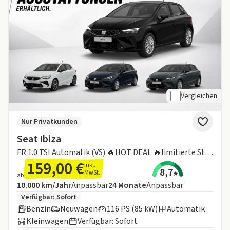
Vergleichen
Nur Privatkunden
Seat Ibiza
FR 1.0 TSI Automatik (VS) 🔥HOT DEAL 🔥limitierte Stückzahl !!
159,00 €
inkl.
8,7
MwSt.
ab
Angebotsdetails:
Inklusive Laufleistung
Laufzeit
10.000 km/Jahr
Anpassbar
24
Monate
Anpassbar
Zusätzliche Fahrzeuginformationen:
Verfügbar: Sofort
Benzin
Neuwagen
116 PS (85 kW)
Automatik
Kleinwagen
Verfügbar: Sofort