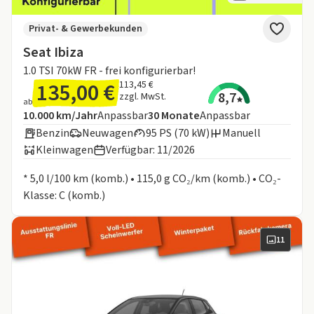
Privat- & Gewerbekunden
Seat Ibiza
1.0 TSI 70kW FR - frei konfigurierbar!
135,00 €
113,45 €
8,7
zzgl. MwSt.
ab
Angebotsdetails:
Inklusive Laufleistung
Laufzeit
10.000 km/Jahr
Anpassbar
30
Monate
Anpassbar
Benzin
Neuwagen
95 PS (70 kW)
Manuell
Kleinwagen
Verfügbar: 11/2026
Informationen zum Kraftstoffverbrauch:
* 5,0 l/100 km (komb.) • 115,0 g CO₂/km (komb.) • CO₂-
Klasse: C (komb.)
11