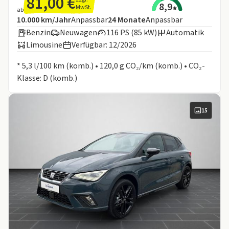
81,00 €
8,9
MwSt.
ab
Angebotsdetails:
Inklusive Laufleistung
Laufzeit
10.000 km/Jahr
Anpassbar
24
Monate
Anpassbar
Benzin
Neuwagen
116 PS (85 kW)
Automatik
Limousine
Verfügbar: 12/2026
Informationen zum Kraftstoffverbrauch:
* 5,3 l/100 km (komb.) • 120,0 g CO₂/km (komb.) • CO₂-
Klasse: D (komb.)
15