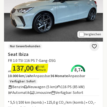
Vergleichen
Nur Gewerbekunden
Seat Ibiza
FR 1.0 TSI 116 PS 7-Gang-DSG
137,00 €
zzgl.
8,7
MwSt.
ab
Angebotsdetails:
Inklusive Laufleistung
Laufzeit
10.000 km/Jahr
Anpassbar
36
Monate
Anpassbar
Zusätzliche Fahrzeuginformationen:
Verfügbar: Sofort
Benzin
Neuwagen (5 km)
116 PS (85 kW)
Automatik
Limousine
Verfügbar: Sofort
Informationen zum Kraftstoffverbrauch:
* 5,5 l/100 km (komb.) • 125,0 g CO₂/km (komb.) • CO₂-