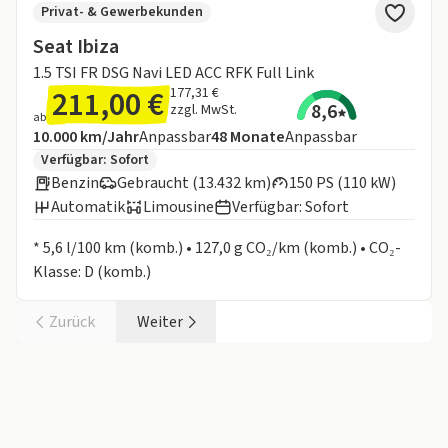
Privat- & Gewerbekunden
Seat Ibiza
1.5 TSI FR DSG Navi LED ACC RFK Full Link
211,00 €
177,31 €
8,6
zzgl. MwSt.
ab
Angebotsdetails:
Inklusive Laufleistung
Laufzeit
10.000 km/Jahr
Anpassbar
48
Monate
Anpassbar
Zusätzliche Fahrzeuginformationen:
Verfügbar: Sofort
Benzin
Gebraucht (13.432 km)
150 PS (110 kW)
Automatik
Limousine
Verfügbar: Sofort
Informationen zum Kraftstoffverbrauch:
* 5,6 l/100 km (komb.) • 127,0 g CO₂/km (komb.) • CO₂-
Klasse: D (komb.)
Zurück
Weiter