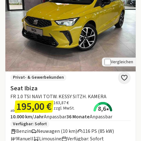
Vergleichen
Privat- & Gewerbekunden
Seat Ibiza
FR 1.0 TSI NAVI TOTW. KESSY SITZH. KAMERA
195,00 €
163,87 €
8,6
zzgl. MwSt.
ab
Angebotsdetails:
Inklusive Laufleistung
Laufzeit
10.000 km/Jahr
Anpassbar
36
Monate
Anpassbar
Zusätzliche Fahrzeuginformationen:
Verfügbar: Sofort
Benzin
Neuwagen (10 km)
116 PS (85 kW)
Manuell
Limousine
Verfügbar: Sofort