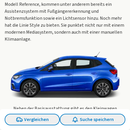
Modell
Reference
, kommen unter anderem bereits ein
Assistenzsystem mit Fußgängererkennung und
Notbremsfunktion sowie ein Lichtsensor hinzu. Noch mehr
hat die
Linie Style
zu bieten. Sie punktet nicht nur mit einem
modernen Mediasystem, sondern auch mit einer manuellen
Klimaanlage.
Neben der Basisausstattung gibt es den Kleinwagen
wahlweise auch mit vielen Extras
Vergleichen
Suche speichern
0 Fahrzeuge ausgewählt
Seinem Namen alle Ehre macht der
Ibiza Xcellence
. Schicke