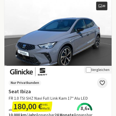
20
Vergleichen
Nur Privatkunden
Seat Ibiza
FR 1.0 TSI SHZ Navi Full Link Kam 17" Alu LED
180,00 €
inkl.
8,6
MwSt.
ab
Angebotsdetails:
Inklusive Laufleistung
Laufzeit
10.000 km/Jahr
Anpassbar
24
Monate
Anpassbar