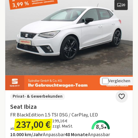
20
Vergleichen
Privat- & Gewerbekunden
Seat Ibiza
FR BlackEdition 1.5 TSI DSG / CarPlay, LED
237,00 €
199,16 €
8,5
zzgl. MwSt.
ab
Angebotsdetails:
Inklusive Laufleistung
Laufzeit
10.000 km/Jahr
Anpassbar
48
Monate
Anpassbar