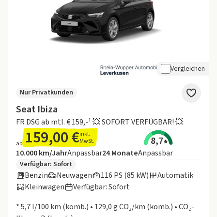
Vergleichen
Nur Privatkunden
Seat Ibiza
FR DSG ab mtl. € 159,-¹ 💥 SOFORT VERFÜGBAR! 💥
159,00 €
inkl.
8,7
MwSt.
ab
Angebotsdetails:
Inklusive Laufleistung
Laufzeit
10.000 km/Jahr
Anpassbar
24
Monate
Anpassbar
Zusätzliche Fahrzeuginformationen:
Verfügbar: Sofort
Benzin
Neuwagen
116 PS (85 kW)
Automatik
Kleinwagen
Verfügbar: Sofort
Informationen zum Kraftstoffverbrauch:
* 5,7 l/100 km (komb.) • 129,0 g CO₂/km (komb.) • CO₂-