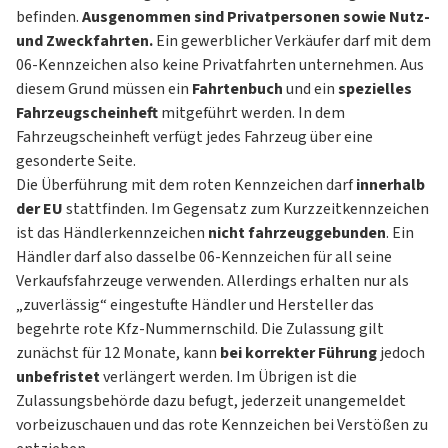
befinden.
Ausgenommen sind Privatpersonen sowie Nutz-
und Zweckfahrten.
Ein gewerblicher Verkäufer darf mit dem
06-Kennzeichen also keine Privatfahrten unternehmen. Aus
diesem Grund müssen ein
Fahrtenbuch
und ein
spezielles
Fahrzeugscheinheft
mitgeführt werden. In dem
Fahrzeugscheinheft verfügt jedes Fahrzeug über eine
gesonderte Seite.
Die Überführung mit dem roten Kennzeichen darf
innerhalb
der EU
stattfinden. Im Gegensatz zum Kurzzeitkennzeichen
ist das Händlerkennzeichen
nicht fahrzeuggebunden
. Ein
Händler darf also dasselbe 06-Kennzeichen für all seine
Verkaufsfahrzeuge verwenden. Allerdings erhalten nur als
„zuverlässig“ eingestufte Händler und Hersteller das
begehrte rote Kfz-Nummernschild. Die Zulassung gilt
zunächst für 12 Monate, kann
bei korrekter Führung
jedoch
unbefristet
verlängert werden. Im Übrigen ist die
Zulassungsbehörde dazu befugt, jederzeit unangemeldet
vorbeizuschauen und das rote Kennzeichen bei Verstößen zu