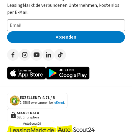
Datenschutz-Einstellungen
AGB
LeasingMarkt.de verbundenen Unternehmen, kostenlos
E-Auto Leasing
So funktioniert’s
Datenschutz
per E-Mail.
Privatleasing
Häufig gestellte Fragen
Impressum
Leasing-Vergleiche
Leasing-Lexikon
Erklärung zur Barrierefreiheit
Absenden
Herstellerverzeichnis
Auto-Tests
Presse
Händlerverzeichnis
Werben auf LeasingMarkt.de
Autoleasing in der Nähe
EXZELLENT: 4.71 / 5
2.958 Bewertungen bei
eKomi
.
SECURE DATA
SSL Encryption