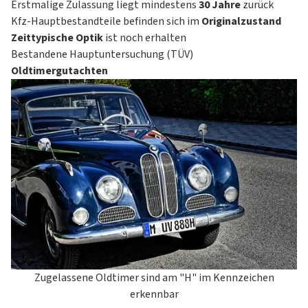
Erstmalige Zulassung liegt mindestens
30 Jahre
zurück
Kfz-Hauptbestandteile befinden sich im
Originalzustand
Zeittypische Optik
ist noch erhalten
Bestandene
Hauptuntersuchung
(TÜV)
Oldtimergutachten
Zugelassene Oldtimer sind am "H" im Kennzeichen
erkennbar