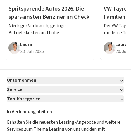
Spritsparende Autos 2026: Die
VW Tayron 
sparsamsten Benziner im Check
Familien-
Erfahrung
Niedriger Verbrauch, geringe
Der VW Tayron
Betriebskosten und hohe
moderne Tec
Alltagstauglichkeit: Diese Benziner
Fahrkomfort 
Laura
Laura
gehören 2026 zu den sparsamsten
Lesen Sie jet
28. Juli 2026
20. Juli
Modellen ihrer Klasse.
Testbericht.
Unternehmen
Service
Über LeasingMarkt.de
Top-Kategorien
Kontakt
Karriere
Jetzt bewerben!
Leasing Deals
Ratgeber
Für Händler
In Verbindung bleiben
Gebrauchtwagen Leasing
Magazin
Kooperation mit AutoScout24
Erhalten Sie die neuesten Leasing-Angebote und weitere
Services zum Thema Leasing von uns und den mit
Leasing ohne Anzahlung