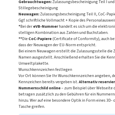
Gebrauchtwagen:
Zulassungsbescheinigung Teil I und 
Stillegebescheinigung
Neuwagen:
Zulassungsbescheinigung Teil II, CoC-Papi
Ggf. schriftliche Vollmacht + Kopie des Personalausw
*
Bei der
eVB-Nummer
handelt es sich um die elektron
stelligen Kombination aus Zahlen und Buchstaben.
**
Die
CoC-Papiere
(Certificate of Conformity), auch 
dass der Neuwagen der EU-Norm entspricht.
Bei einem Neuwagen erstellt die Zulassungsstelle die Z
Namen ausgestellt. Anschließend erhalten Sie die Ke
Umweltplakette
.
Wunschkennzeichen festlegen
Vor Ort können Sie Ihr Wunschkennzeichen angeben, der
Kennzeichen bereits vergeben ist.
Alternativ reservi
Nummernschild online
– zum Beispiel über Webseite 
betragen zusätzlich zu den Gebühren für ein Nummern
hinzu. Wer auf eine besondere Optik in Form eines 3D- 
Tasche greifen.