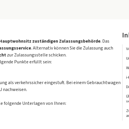
In
n Hauptwohnsitz zuständigen Zulassungsbehörde
. Das
assungsservice
. Alternativ können Sie die Zulassung auch
V
cht
zur Zulassungsstelle schicken.
U
lgende Punkte erfüllt sein:
W
i
sung als verkehrssicher eingestuft. Bei einem Gebrauchtwagen
D
HU nachweisen.
Ü
v
e folgende Unterlagen von Ihnen:
Z
a