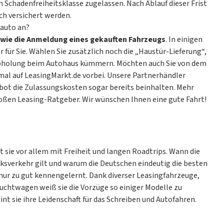
en
Schadenfreiheitsklasse
zugelassen. Nach Ablauf dieser Frist
ch versichert werden.
gauto an?
wie die Anmeldung eines gekauften Fahrzeugs
. In einigen
für Sie. Wählen Sie zusätzlich noch die „Haustür-Lieferung“,
 Abholung beim Autohaus kümmern. Möchten auch Sie von dem
mal auf LeasingMarkt.de vorbei. Unsere Partnerhändler
ebot die Zulassungskosten sogar bereits beinhalten. Mehr
roßen
Leasing-Ratgeber
. Wir wünschen Ihnen eine gute Fahrt!
t sie vor allem mit Freiheit und langen Roadtrips. Wann die
nksverkehr gilt und warum die Deutschen eindeutig die besten
 nur zu gut kennengelernt. Dank diverser Leasingfahrzeuge,
uchtwagen weiß sie die Vorzüge so einiger Modelle zu
nt sie ihre Leidenschaft für das Schreiben und Autofahren.