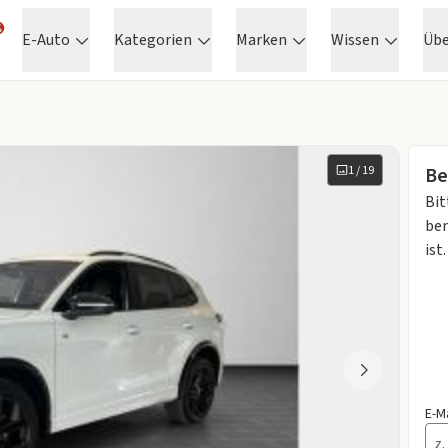
E-Auto
Kategorien
Marken
Wissen
Üb
1
/
19
Be
Bit
ben
ist.
E-M