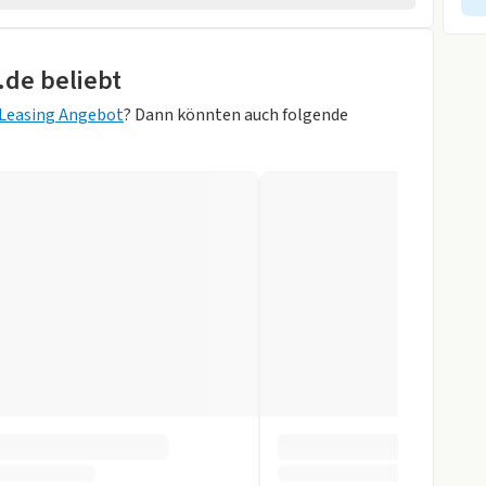
tscheibe
.de beliebt
wagen
pb. Aussenspiegel
Leasing Angebot
? Dann könnten auch folgende
ik
ß Perlmutteffekt)
gen
orne