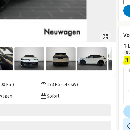
Vo
R-
N
3
E
500 km)
193 PS (142 kW)
ewagen
Sofort