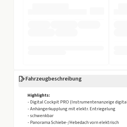
Technik
Bluetooth
Bordcompute
DAB-Radio
HeadUp-Displ
Multifunktionslenkrad
Navigationss
Soundsystem
Sprachsteuer
Start/Stop-Automatik
Touchscreen
USB
Fahrzeugbeschreibung
Sicherheit
ABS
Abstandstem
Highlights:
Alarmanlage
Allradantrieb
- Digital Cockpit PRO (Instrumentenanzeige digita
- Anhängerkupplung mit elektr. Entriegelung
ASR
Beifahrer-Airb
- schwenkbar
Einparkhilfe
Einparkhilfe h
- Panorama Schiebe-/Hebedach vorn elektrisch