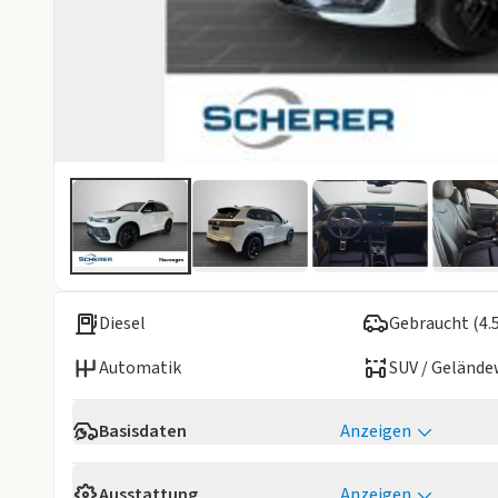
Diesel
Gebraucht (4.
Automatik
SUV / Geländ
Basisdaten
Anzeigen
Verfügbarkeit
Sofort
Ausstattung
Anzeigen