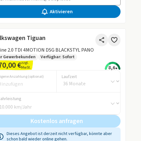
Aktivieren
lkswagen Tiguan
Line 2.0 TDI 4MOTION DSG BLACKSTYL PANO
ur Gewerbekunden
Verfügbar: Sofort
70,00 €
zzgl.
8,6
MwSt.
Laufzeit
igene Anzahlung (optional)
Fahrleistung
Kostenlos anfragen
Dieses Angebot ist derzeit nicht verfügbar, könnte aber
schon bald wieder online gehen.