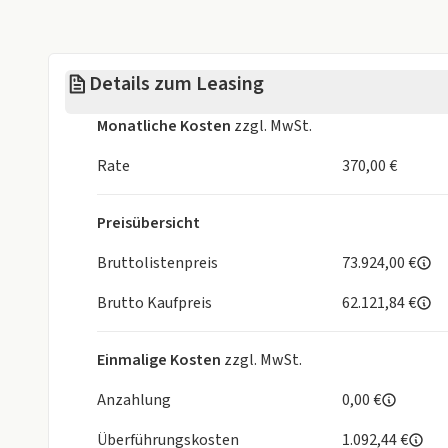
Isofix
Metalliclackie
- Scheibenwischer mit Regensensor
- Fahrassistenz-Paket: Travel Assist
Panorama Glasdach starr
Schiebedach
- Fahrassistenz-System: Dynamische Fernlichtregul
Details zum Leasing
Sportpaket
- Fahrassistenz-System: Parklenkassistent (Park Ass
Multimedia:
Weniger anzei
Monatliche Kosten
zzgl. MwSt.
- App-Connect Wireless (Apple CarPlay
- Android Auto)
Rate
370,00 €
- Radioempfang digital (DAB+)
- Sprachassistent IDA und elektronische Sprachver
Preisübersicht
- Multimedia-Schnittstelle 2 x USB (Typ C) vorn un
W)
Bruttolistenpreis
73.924,00 €
- Navigationsfunktion
Brutto Kaufpreis
62.121,84 €
- Subwoofer
Technik & Sicherheit:
- Abbiege- und Allwetterlicht / Schlechtwetter-Lic
Einmalige Kosten
zzgl. MwSt.
- Airbag Fahrer-/Beifahrerseite
- Beifahrerairbag abschaltbar
Anzahlung
0,00 €
- Tagfahrlicht LED
Überführungskosten
1.092,44 €