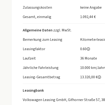
- Chromeinfassung Fensterheberschalter / Spiegel
- Diebstahl-Warnanlage (Innenraumüberwachung
Zulassungskosten
keine Angabe
- Back-up-Horn
- Isofix-Aufnahmen für Kindersitz an Beifahrersitz u
Gesamt, einmalig
1.092,44 €
- Keyless-Start mit Safesicherung
- Klimaanlage Air Care Climatronic 3-Zonen inkl. 
Allgemeine Daten
zzgl. MwSt.
- Notrufsystem
- Progressivlenkung
Bemerkung zum Leasing
Kilometerleasi
- Schadstoffarm nach Abgasnorm Euro 6e
Leasingfaktor
0.60
- Schließ-/Startsystem Keyless Access mit Safesic
- Seitenairbag und Kopfairbag vorn und hinten
Laufzeit
36 Monate
- Center-Airbag vorn
- Start/Stop-Anlage mit Rekuperation
Jährliche Fahrleistung
10.000 km/Jahr
- Warnanlage für Sicherheitsgurte vorn und hinten
Leasing-Gesamtbetrag
13.320,00 €
- Zentralverriegelung
- Seitenscheiben und Heckscheibe Verbundglas
- Oberschenkelauflage verschiebbar)
Leasingbank
- Emergency Assist und Lane Assist
Volkswagen Leasing GmbH, Gifhorner Straße 57, 3
- Außenspiegel elektr. verstell