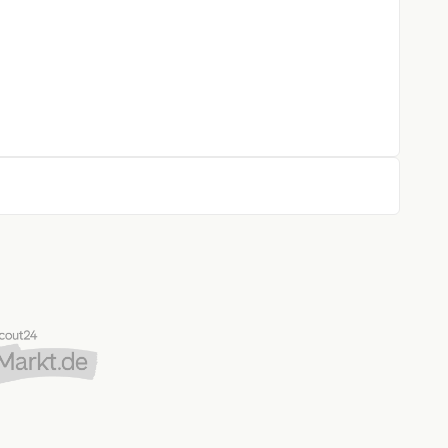
elbstlenk. System
fer
Home / Coming-Home-Lichtfunktion
arnsystem
kraftverstärker elektro-mechanisch
d Ausweichunterstützung
stent
itserkennung
ra
ACC inkl. Stop&Go-Funktion)
tent
istent
assist mit Fußgänger- und Fahrraderkennung
e Assist) mit Auspark-Assistent und Ausstiegswarnung
g
r Geschw.-Regelung
lung
hes Kurvenlicht
Panorama Glasdach