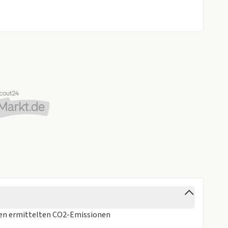
a Rear View
und Schaltfunktion
y 15 Zoll
nd Timer)
ren
ermittelten CO2-Emissionen