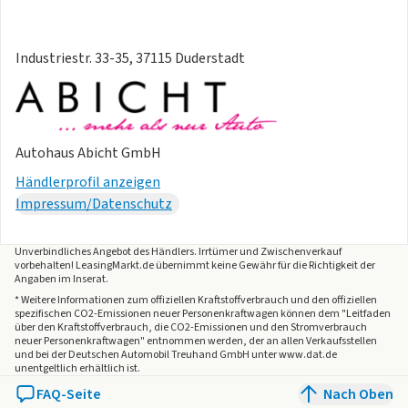
dann zu stellen wenn Sie das Fahrzeug wirklich leasen
möchten
- Ein Angebot der Volkswagen Leasing
Industriestr. 33-35, 37115 Duderstadt
- KM-Fahrleistung beliebig in 2.500km Schritten änderbar.-
Zzgl. Bereitstellungs/Überführungsgebühren in Höhe von
499 Euro zzgl. Kosten der Zulassung 199 Euro werden
gesondert berechnet oder sind auf Wunsch in die Leasingrate
Autohaus Abicht GmbH
inkludierbar
- Das Fahrzeug befindet sich noch auf dem Transportweg
Händlerprofil anzeigen
und steht in 2 bis 3 Wochen zur Auslieferung bereit
Impressum/Datenschutz
- Die Fahrzeugauslieferung muss innerhalb von 4-6 Wochen
abgewickelt werden
Unverbindliches Angebot des
Händlers
. Irrtümer und Zwischenverkauf
- Aufgrund der aktuell erhöhten Nachfrage ist der
vorbehalten! LeasingMarkt.de übernimmt keine Gewähr für die Richtigkeit der
Angaben im Inserat.
Zwischenverkauf vorbehalten
* Weitere Informationen zum offiziellen Kraftstoffverbrauch und den offiziellen
- UPE Neupreis 68671 Euro
spezifischen CO2-Emissionen neuer Personenkraftwagen können dem "Leitfaden
über den Kraftstoffverbrauch, die CO2-Emissionen und den Stromverbrauch
- Pro
neuer Personenkraftwagen" entnommen werden, der an allen Verkaufsstellen
- Elektro-Motor: Höchste konsolidierte
und bei der Deutschen Automobil Treuhand GmbH unter www.dat.de
unentgeltlich erhältlich ist.
Nutzleistung/Nutzleistung 210 KW GMO:
FAQ-Seite
Nach Oben
N22/N25/T39/T65/T23/T3P/TI3/T03/T2V/T5J