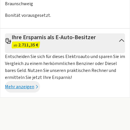
- Navigationssystem Discover Pro
Braunschweig
- Bluetooth
- Digitaler Radioempfang (DAB+)
Bonität vorausgesetzt.
- MP3-Schnittstelle
- 2 USB-C-Schnittstellen in der I-Tafel und 1 USB-C-
Ladebuchse für Beifahrer Ladeleistung bis zu 45 W
Ihre Ersparnis als E-Auto-Besitzer
- App-Connect inkl. App-Connect Wireless für Apple CarPlay
2.711,35 €
ab
und Android Auto
Entscheiden Sie sich für dieses Elektroauto und sparen Sie im
- Audiostreaming integriert
Vergleich zu einem herkömmlichen Benziner oder Diesel
- Freisprecheinrichtung
bares Geld. Nutzen Sie unseren praktischen Rechner und
- Touchscreen
ermitteln Sie jetzt Ihre Ersparnis!
- Vorbereitung Telefon
- Mobiltelefon-Schnittstelle Comfort mitinduktiver
Mehr anzeigen
Ladefunktion
Komfort
- 3 Zonen Klimaanlage Air Care Climatronic mit
Standklimatisierung und 2. Klimaanlage im Fahrgastraum
- Einparkhilfe vorne + hinten
- Außenspiegel elekt. anklappbar