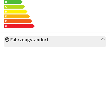
Aussenausstattung
- Anhängevorrichtung anklappbar mit elektrischer
Entriegelung
- 4 Stahlräder 8 J x 18 vorn 8.5 J x 18 hinten in Schwarz
- Airstop®-Winterräder Stahl (zusätzlich) 235/60 R18 103 T
vorn 255/55 R18 105 T hinten in Silber mit
Fahrzeugstandort
Radmittenabdeckung
- Sommerreifen
- Schiebetür rechts
- Schiebetür links
Sonstiges
- Nichtraucherfahrzeug
- Scheckheftgepflegt
Weitere Informationen
- Bitte stellen Sie nur eine Anfrage wenn Sie das Auto
wirklich leasen wollen
- Aufgrund der aktuell erhöhten Nachfrage und des stark
begrenzten Kontingents bitten wir Sie eine Anfrage nur