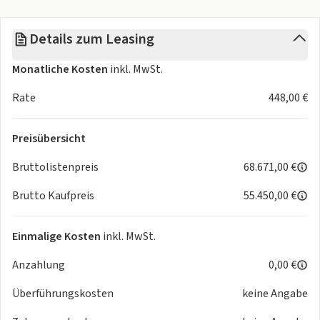
- Leuchtweitenregulierung manuell (statisch)
Technik und Sicherheit
Details zum Leasing
- Automatische Distanzregelung ACC Stop & Go
- Diebstahl-Alarmanlage mit Innenraumüberwachung Back-
Monatliche Kosten
inkl. MwSt.
up-Horn und Abschleppschutz
- Zentralverriegelung mit schlüssellosem Schließ- und
Rate
448,00 €
Startsystem Keyless Advanced mit Safesicherung
- Sprachassistent IDA
Preisübersicht
- Bordcomputer
- Seitenairbags
Bruttolistenpreis
68.671,00 €
- Multifunktionsdisplay
Brutto Kaufpreis
55.450,00 €
- Seiten- und Kopfairbags für Fahrer und Beifahrer sowie
Mittenairbag vorn
- Außentemperaturanzeige
Einmalige Kosten
inkl. MwSt.
- Servolenkung elektromechanisch
Anzahlung
0,00 €
geschwindigkeitsabhängig geregelt
- Elektronische Wegfahrsperre
Überführungskosten
keine Angabe
- ESP
- Anti-Blockier-System (ABS)