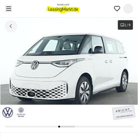
1
/
9