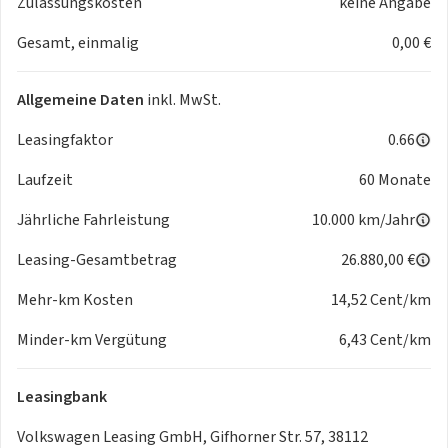
Zulassungskosten
keine Angabe
- Sonnenblenden mit Spiegel beleuchtet mit Airbag-Label
Gesamt, einmalig
0,00 €
auf Sonnenblende und B-Säule
- Traktionskontrolle
- Kopfstützen hinten
Allgemeine Daten
inkl. MwSt.
- Aktive Kopfstützen
- Reifenkontrollanzeige
Leasingfaktor
0.66
- Airbags für Fahrer und Beifahrer mit Beifahrerairbag-
Laufzeit
60 Monate
Deaktivierung
Assistenzsysteme
Jährliche Fahrleistung
10.000 km/Jahr
- Spurhalteassistent Lane Assist
- Spurwechselassistent Side Assist Ausparkassistent und
Leasing-Gesamtbetrag
26.880,00 €
Ausstiegswarner
Mehr-km Kosten
14,52 Cent/km
- Verkehrszeichenerkennung
- Ablenkungs- und Müdigkeitserkennung
Minder-km Vergütung
6,43 Cent/km
- Intelligent Speed Assist inkl. Geschwindigkeitsbegrenzer
- Notrufsystem eCall Voraussetzung: Verfügbarkeit
Leasingbank
benötigter Mobilfunknetze
Multimedia
Volkswagen Leasing GmbH, Gifhorner Str. 57, 38112