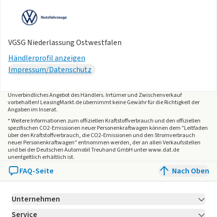
VGSG Niederlassung Ostwestfalen
Händlerprofil anzeigen
Impressum/Datenschutz
Unverbindliches Angebot des
Händlers
. Irrtümer und Zwischenverkauf
vorbehalten! LeasingMarkt.de übernimmt keine Gewähr für die Richtigkeit der
Angaben im Inserat.
* Weitere Informationen zum offiziellen Kraftstoffverbrauch und den offiziellen
spezifischen CO2-Emissionen neuer Personenkraftwagen können dem "Leitfaden
über den Kraftstoffverbrauch, die CO2-Emissionen und den Stromverbrauch
neuer Personenkraftwagen" entnommen werden, der an allen Verkaufsstellen
und bei der Deutschen Automobil Treuhand GmbH unter www.dat.de
unentgeltlich erhältlich ist.
FAQ-Seite
Nach Oben
Unternehmen
Service
Über LeasingMarkt.de