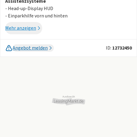
Assistenzsysteme
- Head-up-Display HUD
- Einparkhilfe vorn und hinten
- Abstandstempomat
Mehr anzeigen
- Berganfahrassistent
- Spracheingabesystem
- Lane Assist
Angebot melden
ID:
12732450
- Aufmerksamkeitsassistent
- Verkehrszeichenerkennung
Licht und Sicht
- LED-Scheinwerfer
- Tagfahrlicht
- Wärmeschutzverglasung grün
- Leuchtweitenregulierung
- Ambientebeleuchtung
Audio & Kommunikation
- Navigationssystem
- Radio
- Digitaler Radioempfang DAB