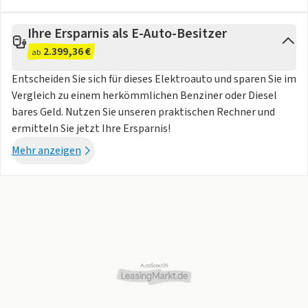
- Fahrer- /Beifahrerairbag
- Kopfairbag vorn
Ihre Ersparnis als E-Auto-Besitzer
- Seitenairbag vorn
2.399,36 €
- Traktionskontrolle
ab
- Elektr. Stabilitätsprogramm ESP
Entscheiden Sie sich für dieses Elektroauto und sparen Sie im
- Reifendruckkontrolle
Vergleich zu einem herkömmlichen Benziner oder Diesel
- Wegfahrsperre
bares Geld. Nutzen Sie unseren praktischen Rechner und
- Antiblockiersystem ABS
ermitteln Sie jetzt Ihre Ersparnis!
- Proaktives Insassenschutzsystem
Mehr anzeigen
- Front Assist: Spurhalteassistent Lane Assist Einparkhilfe
im Front- + Heckbereich + GRA
Weitere Ausstattung
- 5 Jahre Werksgarantie für Deutschland
- Multifunktionskamera
- 11 kW AC-Ladeleistung (Wechselstrom)
- ohne Umfeldbeleuchtung
- Gebrauchtwagensiegel: VW NFZ Zertifizierte
Gebrauchtwagen
Sonstige Maße und Gewichte