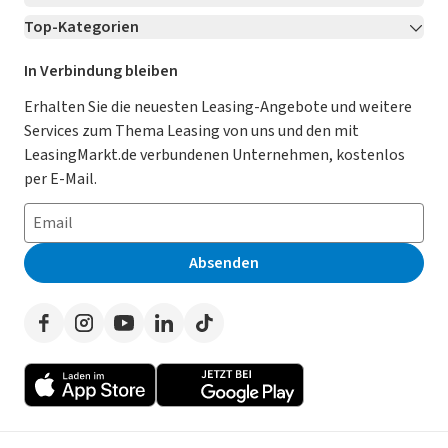
Top-Kategorien
Kontakt
Karriere
Jetzt bewerben!
Leasing Deals
Ratgeber
Für Händler
In Verbindung bleiben
Gebrauchtwagen Leasing
Magazin
Kooperation mit AutoScout24
Erhalten Sie die neuesten Leasing-Angebote und weitere
Services zum Thema Leasing von uns und den mit
Leasing ohne Anzahlung
Datenschutz-Einstellungen
AGB
LeasingMarkt.de verbundenen Unternehmen, kostenlos
E-Auto Leasing
So funktioniert’s
Datenschutz
per E-Mail.
Privatleasing
Häufig gestellte Fragen
Impressum
Leasing-Vergleiche
Leasing-Lexikon
Erklärung zur Barrierefreiheit
Absenden
Herstellerverzeichnis
Auto-Tests
Presse
Händlerverzeichnis
Werben auf LeasingMarkt.de
Autoleasing in der Nähe