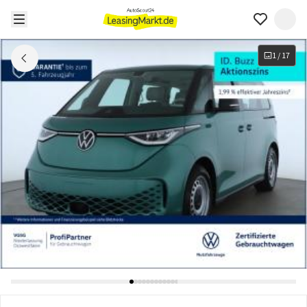
1
/
17