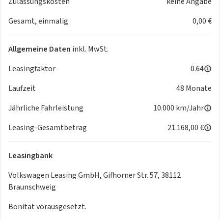
Zulassungskosten
keine Angabe
- Multifunktions-Lederlenkrad
Gesamt, einmalig
0,00 €
- Lenkradheizung
- Bordcomputer
- Rücksitze klapp- und teilbar
Allgemeine Daten
inkl. MwSt.
- Bodenbelag Teppich
Exterieur
Leasingfaktor
0.64
- Anhängerkupplung schwenkbar
Laufzeit
48 Monate
- Touchscreen Bedienung
- Außenspiegel elekt. und beheizt
Jährliche Fahrleistung
10.000 km/Jahr
- Schiebetür rechts
- Notrufsystem
Leasing-Gesamtbetrag
21.168,00 €
- Geschwindigkeitsbegrenzer
- Ladekabel
Leasingbank
Airbags
- Mittelairbag vorn
Volkswagen Leasing GmbH, Gifhorner Str. 57, 38112
Sicherheit
Braunschweig
- ISOFIX Kindersitzbefestigung: außer mittlerer Sitz der 2.
Bonität vorausgesetzt.
Sitzreihe