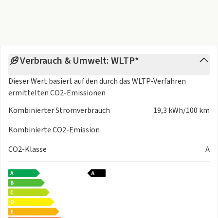
- zulässiges Gesamtgewicht: 3.000 kg
Irrtümer, Änderungen und Zwischenverkauf
vorbehalten.Inzahlungnahme und bundesweite
Fahrzeuglieferung durch uns möglich!
Verbrauch & Umwelt: WLTP*
Dieser Wert basiert auf den durch das
WLTP-Verfahren
ermittelten CO2-Emissionen
Kombinierter Stromverbrauch
19,3 kWh/100 km
Kombinierte CO2-Emission
CO2-Klasse
A