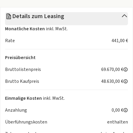
- zentrale Bedieneinheit
- Harman/Kardon Soundsystem
Details zum Leasing
- USB Anschluss
- Handyvorbereitung Bluetooth
Monatliche Kosten
inkl. MwSt.
- Android Auto u. Apple CarPlay
- Kabelloses Laden für Handys
Rate
441,00 €
Komfort
- Climatronic 3-Zonen
Preisübersicht
- Fahrer-/Beifahrersitz höhenverstellbar
- Sitzheizung Fahrer/Beifahrer
Bruttolistenpreis
69.670,00 €
- Armauflage Fahrer/Beifahrer
Brutto Kaufpreis
48.630,00 €
- Servotronic
- Keyless-Entry
- Zentralverriegelung
Einmalige Kosten
inkl. MwSt.
- Fensterheber elektrisch
Anzahlung
0,00 €
- Kopfstützen vorn und hinten
Interieur
Überführungskosten
enthalten
- Sitze Stoff
- Innenfarbe grün