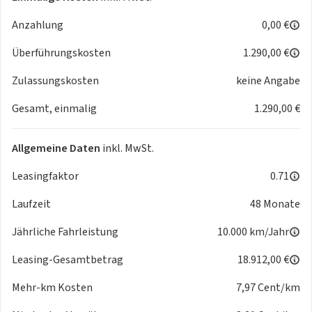
- Geschwindigkeitsbegrenzer mit vorausschauender
Anzahlung
0,00 €
Regelung
- Verkehrszeichenerkennung
Überführungskosten
1.290,00 €
- Berganfahrassistent
Multimedia:
Zulassungskosten
keine Angabe
- Navigationssystem
Gesamt, einmalig
1.290,00 €
- Diversity-Antenne für FM-Empfang
- App-Connect Wireless für Apple CarPlay und Android Auto
- Telefonschnittstelle mit induktiver Ladefunktion
Allgemeine Daten
inkl. MwSt.
- Digitaler Radioempfang DAB+
- 2 USB-C-Schnittstellen vorn, 2 USB-C-Ladebuchsen an der
Leasingfaktor
0.71
Mittelkonsole hinten, Ladeleistung bis zu 45 W
Laufzeit
48 Monate
Technik & Sicherheit:
- Umgebungsansicht "Area View" inkl. Rückfahrkamera
Jährliche Fahrleistung
10.000 km/Jahr
"Rear View"
- Klimaanlage "Air Care Climatronic" mit Aktiv-Kombifilter,
Leasing-Gesamtbetrag
18.912,00 €
Bedienelementen hinten und 3-Zonen-Temperaturregelung
Mehr-km Kosten
7,97 Cent/km
- Doppelkupplungsgetriebe DQ381
- Tire Mobility Set: 12-Volt-Kompressor und