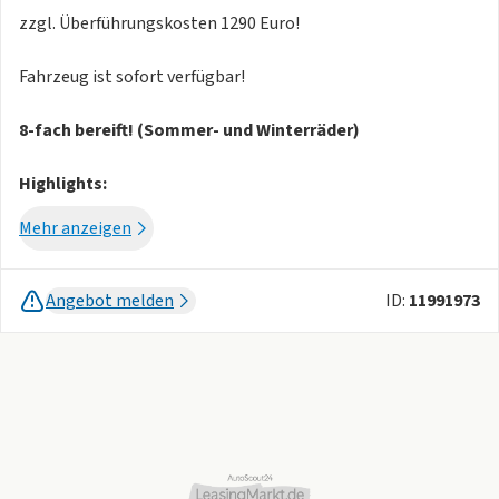
zzgl. Überführungskosten 1290 Euro!
Fahrzeug ist sofort verfügbar!
8-fach bereift! (Sommer- und Winterräder)
Highlights:
- Anhängevorrichtung anklappbar, mit elektrischer
Mehr anzeigen
Entriegelung
- Soundsystem "Harman Kardon", 8+1 Lautsprecher, 480
Watt Gesamtleistung, 12-Kanal-Verstärker, Subwoofer
Angebot melden
ID:
11991973
- Panorama-Ausstell-/Schiebedach
- Digital Cockpit Pro, mehrfarbig, verschiedene Info-Profile
wählbar
- Head-up-Display
Assistenzsysteme:
- Spurwechselassistent "Side Assist", Ausparkassistent und
Ausstiegswarnung