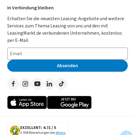
Leasing Deals
Ratgeber
Für Händler
In Verbindung bleiben
Gebrauchtwagen Leasing
Magazin
Kooperation mit AutoScout24
Erhalten Sie die neuesten Leasing-Angebote und weitere
Services zum Thema Leasing von uns und den mit
Leasing ohne Anzahlung
Datenschutz-Einstellungen
AGB
LeasingMarkt.de verbundenen Unternehmen, kostenlos
E-Auto Leasing
So funktioniert’s
Datenschutz
per E-Mail.
Privatleasing
Häufig gestellte Fragen
Impressum
Leasing-Vergleiche
Leasing-Lexikon
Erklärung zur Barrierefreiheit
Absenden
Herstellerverzeichnis
Auto-Tests
Presse
Händlerverzeichnis
Werben auf LeasingMarkt.de
Autoleasing in der Nähe
EXZELLENT: 4.71 / 5
2.958 Bewertungen bei
eKomi
.