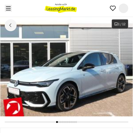
1
/
12