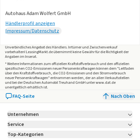
- Abbiegebremsfunktion und Ausweichunterstützung
Autohaus Adam Wolfert GmbH
- Innenspiegel automatisch abblendend
Garantie 24 Monate ab Tag der Erstzulassung, Angaben zum
Händlerprofil anzeigen
Hersteller: Volkswagen AG, Volkswagen, Berliner Ring 2,
Impressum/Datenschutz
38440 Wolfsburg, Deutschland,
Kontakt
,
kundenbetreuung(at)
Kontakt
, Produktinformationen:
Unverbindliches Angebot des
Händlers
. Irrtümer und Zwischenverkauf
vorbehalten! LeasingMarkt.de übernimmt keine Gewähr für die Richtigkeit der
Angaben im Inserat.
Die angegebenen Verbrauchsangaben beziehen sich auf
* Weitere Informationen zum offiziellen Kraftstoffverbrauch und den offiziellen
WLTP-Werte. Zwischenverkauf und Irrtümer für dieses
spezifischen CO2-Emissionen neuer Personenkraftwagen können dem "Leitfaden
über den Kraftstoffverbrauch, die CO2-Emissionen und den Stromverbrauch
Angebot sind ausdrücklich vorbehalten. Ausschlaggebend
neuer Personenkraftwagen" entnommen werden, der an allen Verkaufsstellen
und bei der Deutschen Automobil Treuhand GmbH unter www.dat.de
sind einzig und allein die Vereinbarungen in der
unentgeltlich erhältlich ist.
Auftragsbestätigung oder im Kaufvertrag. Den genauen
FAQ-Seite
Nach Oben
Ausstattungsumfang, die genauen Kilometer und den
Verkaufspreis erhalten Sie von unserem Verkaufspersonal.
Bitte kontaktieren Sie uns.
Unternehmen
Service
Über LeasingMarkt.de
Top-Kategorien
Kontakt
Karriere
Jetzt bewerben!