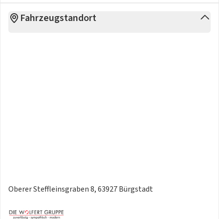
- York 7,5 J x 18 in Schwarz / glanzgedreht, Volkswagen R,
Fahrzeugstandort
Reifen 225/40 R 18 mit sportlicher Fahrdynamik
- 4 Leichtmetallräder "York" 7,5 J x 18 in Schwarz, Oberfläche
glanzgedreht, Volkswagen R
- Seitenscheiben hinten und Heckscheibe abgedunkelt
- Außenspiegelgehäuse in Schwarz
- R-Line Ausstattung
Sonstiges:
- Innenfarbe: grau
- Adaptive Fahrwerksregelung DCC
- "Business Premium"-Paket
- Design-Paket "Black Style" inkl. IQ.LIGHT - LED-Matrix-
Scheinwerfer
- Farbe Crystal Ice Blue Metallic
- Umfeldbeleuchtung mit Lichtprojektion
- Adaptive Fahrwerksregelung DCC inkl. Fahrprofilauswahl
Oberer Steffleinsgraben 8, 63927 Bürgstadt
- Stoßfänger in Wagenfarbe, im "R-Line"-Styling
- Kopfstützen vorn im Sitz integriert
- Vordersitze mit Höheneinstellung