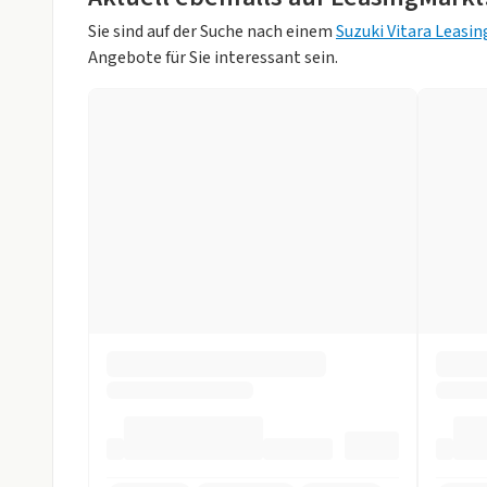
Sitzplätze
5
Klimaautomatik
Regensensor
Sie sind auf der Suche nach einem
Suzuki Vitara Leasi
Farbe
Silber (Silky Si
Angebote für Sie interessant sein.
Sitzheizung vorne
teilbare Rücks
Hubraum
1373 ccm
Tempomat
Weniger anzei
Technik
Bluetooth
Bordcompute
DAB-Radio
Multifunktion
Navigationssystem
Sprachsteuer
Start/Stop-Automatik
Touchscreen
USB
Sicherheit
ABS
Abstandstem
Alarmanlage
Beifahrer-Airb