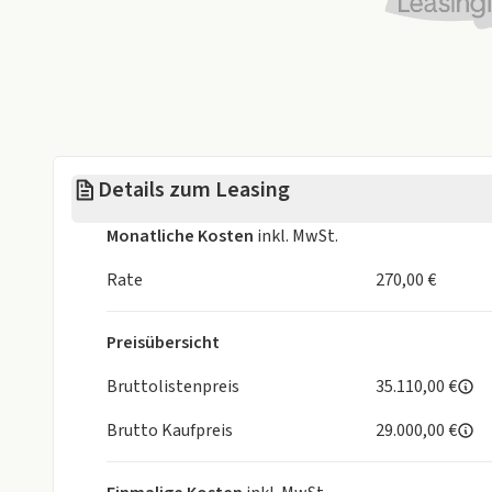
- eCall (automatischer Notruf)
- Einparkhilfe vorn und hinten mit akustischer und
- Rückfahrkamera
- Berganfahrhilfe
- Alarmanlage
- Ausparkassistent (RCTA-Warnung beim rückwärt
querendem Verkehr hinter dem Fahrzg.)
*
Details zum Leasing
- Toter Winkel-Warnsystem
- Verkehrszeichenerkennung mit optischer u. ak
Monatliche Kosten
inkl. MwSt.
Überschreitung der Geschwindigkeit
*
- Spurhaltewarnsystem mit Lenkeingriff und Sp
Rate
270,00 €
- Müdigkeitserkennung
*
- Dual-Sensor gestützte aktive Bremsunterstüt
Preisübersicht
Frontalaufprall- u. Querverkehrserkennung
Audio und Kommunikation
Bruttolistenpreis
35.110,00 €
- Audio-System (inkl.DAB+) m. Smartphone-Anbi
Brutto Kaufpreis
29.000,00 €
Navi,Bluetooth-Freisprecheinr. u. Lenkradbed.
*
Innenausstattung
- Doppelter Kofferraumboden