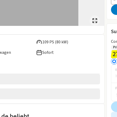
Su
Co
109 PS (80 kW)
Pr
2
ewagen
Sofort
E
wagen
rheber
.de beliebt