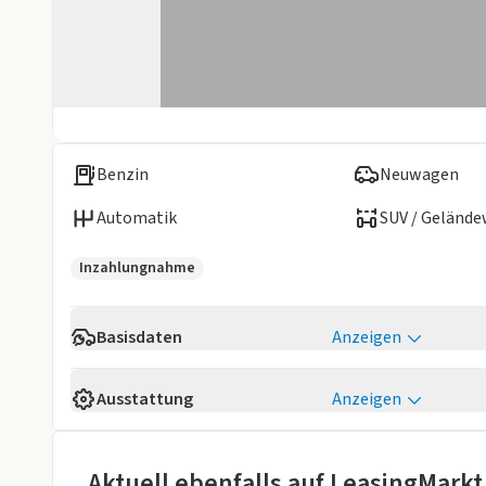
Benzin
Neuwagen
Automatik
SUV / Geländ
Inzahlungnahme
Basisdaten
Anzeigen
Verfügbarkeit
Sofort
Ausstattung
Anzeigen
Fahrzeugaufbau
SUV / Gelände
Komfort
Anzahl der Türen
4/5
elektr. anklappb. Aussenspiegel
elektr. Fenste
Aktuell ebenfalls auf LeasingMarkt