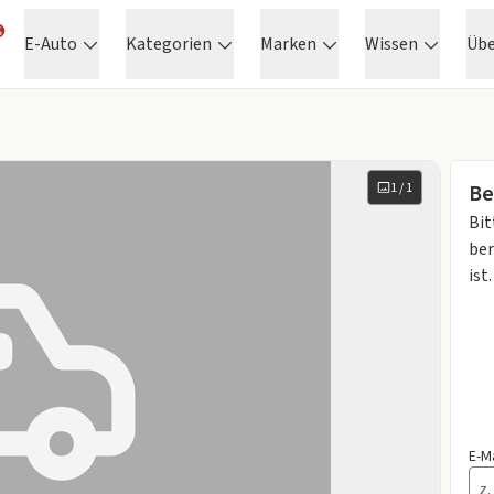
E-Auto
Kategorien
Marken
Wissen
Üb
1
/
1
Be
Bit
ben
ist.
E-M