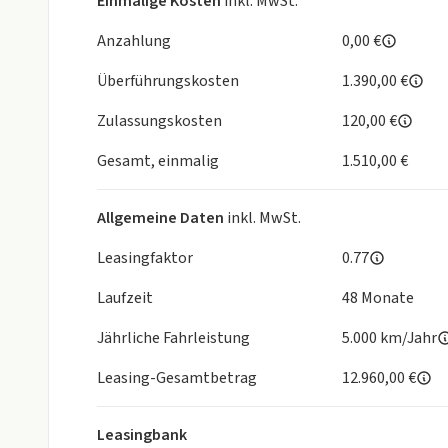
Einmalige Kosten
inkl. MwSt.
- Mittelkonsole mit Ablagefach und Getränkehalte
- Schaltwippen am Lenkrad
Anzahlung
0,00 €
- Fahrersitz höhenverstellbar
Überführungskosten
1.390,00 €
- Sitzheizung vorn (2-stufig)
- Polsterung SUZUKI-TEX Mikrofaserstoff
Zulassungskosten
120,00 €
- Adaptiver Tempomat (ACC) mit Berücksichtigung
Geschwindigkeitsbegrenzungen
Gesamt, einmalig
1.510,00 €
- Panorama-Glasschiebehubdach elektrisch mit S
- Fensterheber vorn und hinten elektrisch
Allgemeine Daten
inkl. MwSt.
- Klimaautomatik mit Pollenfilter
Leasingfaktor
0.77
Laufzeit
48 Monate
Jährliche Fahrleistung
5.000 km/Jahr
Leasing-Gesamtbetrag
12.960,00 €
Leasingbank