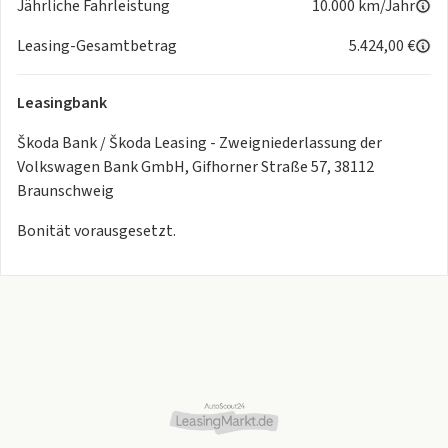
Jährliche Fahrleistung
10.000 km/Jahr
Interieur
Leasing-Gesamtbetrag
5.424,00 €
Fußmatten
Fensterheber, vorn elektrisch hinten mechanisch
Leasingbank
Mittelarmlehne vorn
Höheneinstellbarer Fahrersitz
Škoda Bank / Škoda Leasing - Zweigniederlassung der
Sitzbezüge in Stoff
Volkswagen Bank GmbH, Gifhorner Straße 57, 38112
Braunschweig
Infotainment
Bonität vorausgesetzt.
Digital Cockpit
Infotainmentsystem mit 8,2" Bildschirm
Digitaler Radioempfang DAB+
Bluetooth Freisprecheinrichtung
2 USB-Anschlüsse vorn
4 Lautsprecher