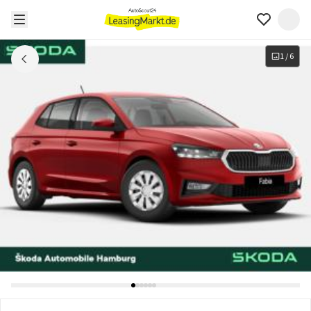
1
/
6