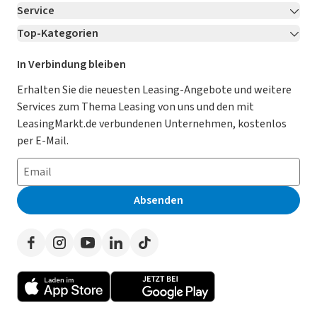
Service
Über LeasingMarkt.de
Top-Kategorien
Kontakt
Karriere
Jetzt bewerben!
Leasing Deals
Ratgeber
Für Händler
In Verbindung bleiben
Gebrauchtwagen Leasing
Magazin
Kooperation mit AutoScout24
Erhalten Sie die neuesten Leasing-Angebote und weitere
Services zum Thema Leasing von uns und den mit
Leasing ohne Anzahlung
Datenschutz-Einstellungen
AGB
LeasingMarkt.de verbundenen Unternehmen, kostenlos
E-Auto Leasing
So funktioniert’s
Datenschutz
per E-Mail.
Privatleasing
Häufig gestellte Fragen
Impressum
Leasing-Vergleiche
Leasing-Lexikon
Erklärung zur Barrierefreiheit
Absenden
Herstellerverzeichnis
Auto-Tests
Presse
Händlerverzeichnis
Werben auf LeasingMarkt.de
Autoleasing in der Nähe