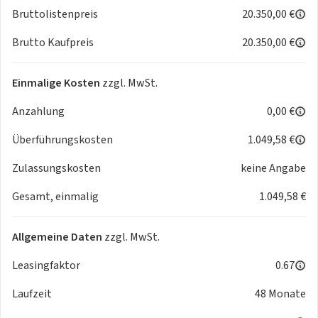
Seitenairbags vorn sowie Kopfairbags
Bruttolistenpreis
20.350,00 €
ISOFIX-Verankerung auf dem Beifahrersitz und den äußeren
Brutto Kaufpreis
20.350,00 €
Rücksitzen inklusive Top-Tether
Funktions- und Komfortausstattung
Einmalige Kosten
zzgl. MwSt.
Reifenmobilitätsset (Reifenpannenspray inklusive
Anzahlung
0,00 €
Kompressor)
Eiskratzer im Tankdeckel
Überführungskosten
1.049,58 €
Zentralverriegelung mit Funkfernbedienung
Klimaanlage mit mechanischer Regelung
Zulassungskosten
keine Angabe
Gesamt, einmalig
1.049,58 €
Außenausstattung
Nebelscheinwerfer
LED-Hauptscheinwerfer
Allgemeine Daten
zzgl. MwSt.
15" Stahlfelgen
Radzierblenden Calisto
Leasingfaktor
0.67
Reifen 185/65 R15
Laufzeit
48 Monate
Außenspiegel elektr. einstell-/beheizbar
Heckscheibenwischer inklusive Scheibenwaschanlage