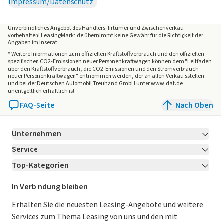
Impressum/Datenschutz
Unverbindliches Angebot des
Händlers
. Irrtümer und Zwischenverkauf
vorbehalten! LeasingMarkt.de übernimmt keine Gewähr für die Richtigkeit der
Angaben im Inserat.
* Weitere Informationen zum offiziellen Kraftstoffverbrauch und den offiziellen
spezifischen CO2-Emissionen neuer Personenkraftwagen können dem "Leitfaden
über den Kraftstoffverbrauch, die CO2-Emissionen und den Stromverbrauch
neuer Personenkraftwagen" entnommen werden, der an allen Verkaufsstellen
und bei der Deutschen Automobil Treuhand GmbH unter www.dat.de
unentgeltlich erhältlich ist.
FAQ-Seite
Nach Oben
Unternehmen
Service
Über LeasingMarkt.de
Top-Kategorien
Kontakt
Karriere
Jetzt bewerben!
Leasing Deals
Ratgeber
Für Händler
In Verbindung bleiben
Gebrauchtwagen Leasing
Magazin
Kooperation mit AutoScout24
Erhalten Sie die neuesten Leasing-Angebote und weitere
Services zum Thema Leasing von uns und den mit
Leasing ohne Anzahlung
Datenschutz-Einstellungen