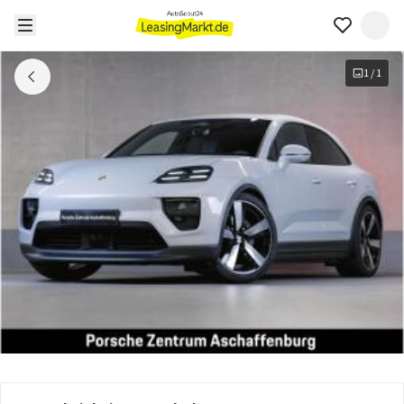
1
/
1