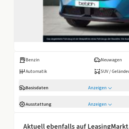
Benzin
Neuwagen
Automatik
SUV / Geländ
Basisdaten
Anzeigen
Verfügbarkeit
Verfügbar 10/
Ausstattung
Anzeigen
Konfigurierbar
Ja
Komfort
Fahrzeugaufbau
SUV / Gelände
abbl. Innenspiegel
elektr. anklap
Aktuell ebenfalls auf LeasingMarkt