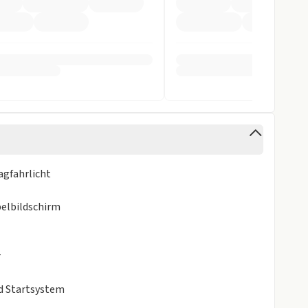
cht
stent
ra
agfahrlicht
elbildschirm
gen
r
nd Startsystem