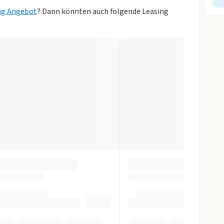
ng Angebot
? Dann könnten auch folgende Leasing
sung
n Blau)
Zentralverr.
gen
r
tomatik
elbstlenk. System