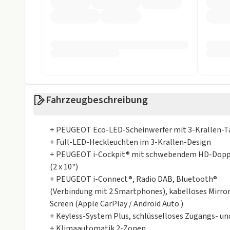
ESP
Fahrer-Airbag
LED Scheinwerfer
LED Tagfahrli
Müdigkeits-Warnsystem
Notbremsassi
Reifendruckkontrollsystem
Rückfahrkame
Spurhalteassistent
Fahrzeugbeschreibung
Sonstige
+ PEUGEOT Eco-LED-Scheinwerfer mit 3-Krallen-T
Alufelgen
Isofix
+ Full-LED-Heckleuchten im 3-Krallen-Design
Metalliclackierung
+ PEUGEOT i-Cockpit® mit schwebendem HD-Dopp
(2 x 10")
Weniger anzei
+ PEUGEOT i-Connect®, Radio DAB, Bluetooth®
(Verbindung mit 2 Smartphones), kabelloses Mirro
Screen (Apple CarPlay / Android Auto )
+ Keyless-System Plus, schlüsselloses Zugangs- u
+ Klimaautomatik 2-Zonen