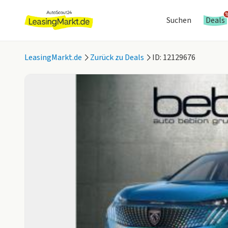
Suchen
Deals
LeasingMarkt.de
Zurück zu Deals
ID: 12129676