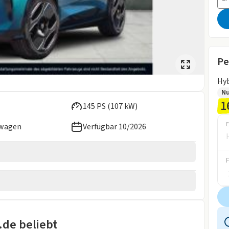
Pe
Hyb
N
1
145 PS (107 kW)
E
ewagen
Verfügbar 10/2026
2026
wagen
pb. Aussenspiegel
.de beliebt