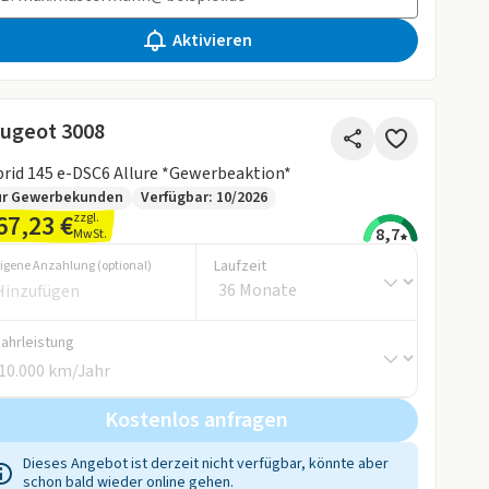
Aktivieren
ugeot 3008
rid 145 e-DSC6 Allure *Gewerbeaktion*
ur Gewerbekunden
Verfügbar: 10/2026
67,23 €
zzgl.
8,7
MwSt.
Laufzeit
igene Anzahlung (optional)
Fahrleistung
Kostenlos anfragen
Dieses Angebot ist derzeit nicht verfügbar, könnte aber
schon bald wieder online gehen.