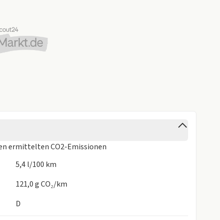
ren
ermittelten CO2-Emissionen
5,4 l/100 km
121,0 g CO₂/km
D