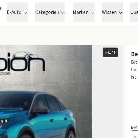
E-Auto
Kategorien
Marken
Wissen
Üb
1
/
1
Be
Bit
ben
ist.
E-M