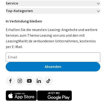
Service
Über LeasingMarkt.de
Top-Kategorien
Kontakt
Karriere
Jetzt bewerben!
Leasing Deals
Ratgeber
Für Händler
In Verbindung bleiben
Gebrauchtwagen Leasing
Magazin
Kooperation mit AutoScout24
Erhalten Sie die neuesten Leasing-Angebote und weitere
Services zum Thema Leasing von uns und den mit
Leasing ohne Anzahlung
Datenschutz-Einstellungen
AGB
LeasingMarkt.de verbundenen Unternehmen, kostenlos
E-Auto Leasing
So funktioniert’s
Datenschutz
per E-Mail.
Privatleasing
Häufig gestellte Fragen
Impressum
Leasing-Vergleiche
Leasing-Lexikon
Erklärung zur Barrierefreiheit
Absenden
Herstellerverzeichnis
Auto-Tests
Presse
Händlerverzeichnis
Werben auf LeasingMarkt.de
Autoleasing in der Nähe