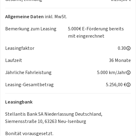
Sie aufgrund der aktuellen Förderung vom Staat
wiederbekommen, sofern Sie die Bedingungen erfüllen.
Allgemeine Daten
inkl. MwSt.
Bitte prüfen Sie den Anspruch vor der Anfrage und siehe
zweites Bild.
Bemerkung zum Leasing
5.000€ E-Förderung bereits
mit eingerechnet
Mögliche Farben
Leasingfaktor
0.30
Obsession Blau
Okenite Weiss
Laufzeit
36 Monate
Artense Grau / Silber
Perla Nera Schwarz
Jährliche Fahrleistung
5.000 km/Jahr
Selenium Grau
Leasing-Gesamtbetrag
5.256,00 €
Enthaltene Sonderausstattung
Ganzjahresreifen ab Werk
Leasingbank
On-Board-Charger 11kW - dreiphasig Bi-Direktional
Stellantis Bank SA Niederlassung Deutschland,
Panorama-Ausstell-/Schiebedach
Siemensstraße 10, 63263 Neu-Isenburg
Serienausstattung
Bonität vorausgesetzt.