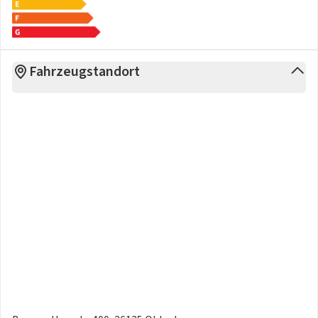
+ Pedalerie in Aluminium und Einstiegsleisten in Edelstahl
+ Rückfahrkamera mit 180°-Umgebungsansicht
+ Schlüsselloses Zugangs- und Startsystem
Fahrzeugstandort
+ Reifenpannenset
+ Alcantara/Kunstleder „Iconium“ in Schwarz mit
Ziernähten in Grün und Grau
+ Fahrersitz elektrisch verstellbar, mit Massagefunktion
+ Lendenwirbelstütze elektrisch auf der Fahrerseite
+ Sitzheizung vorn, einstellbar in 3 Stufen
+ Navigation, PEUGEOT i-Connect Advanced
+ Rückfahrkamera mit 360°-Umgebungsansicht
+ Totwinkelassistent
+ Automatischer Geschwindigkeitsregler ACC mit STOP &
GO Funktion
+ Induktive Ladestation
Überführung: 1.290€ brutto