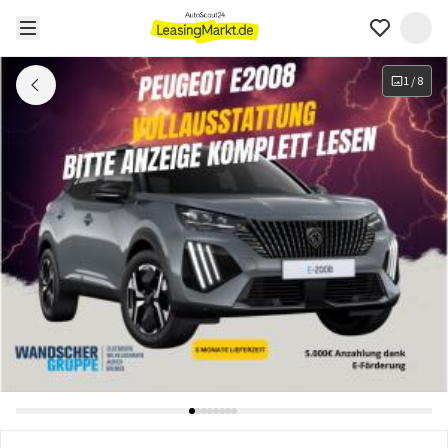
1
/
8