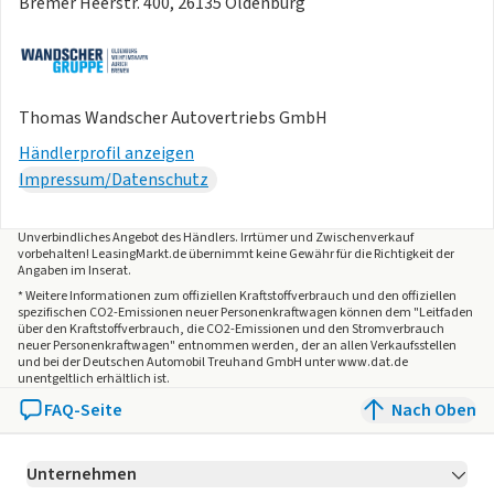
Bremer Heerstr. 400, 26135 Oldenburg
Auf Wunsch kann ein Servicevertrag, Garantieerweiterung
und GAP Versicherung (Top Cover) abgeschlossen werden.
Irrtümer bei Preisen, Ausstattungen u. ä. vorbehalten.
Thomas Wandscher Autovertriebs GmbH
Händlerprofil anzeigen
Impressum/Datenschutz
Unverbindliches Angebot des
Händlers
. Irrtümer und Zwischenverkauf
vorbehalten! LeasingMarkt.de übernimmt keine Gewähr für die Richtigkeit der
Angaben im Inserat.
* Weitere Informationen zum offiziellen Kraftstoffverbrauch und den offiziellen
spezifischen CO2-Emissionen neuer Personenkraftwagen können dem "Leitfaden
über den Kraftstoffverbrauch, die CO2-Emissionen und den Stromverbrauch
neuer Personenkraftwagen" entnommen werden, der an allen Verkaufsstellen
und bei der Deutschen Automobil Treuhand GmbH unter www.dat.de
unentgeltlich erhältlich ist.
FAQ-Seite
Nach Oben
Unternehmen