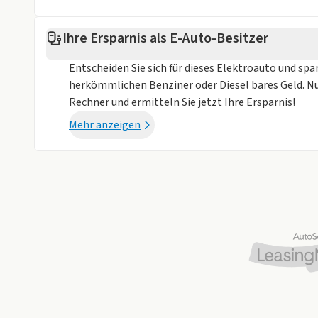
Trotz sorgfältiger Prüfung des Inserats sind Abwe
Bildern zum Fahrzeug nicht auszuschließen,
Ihre Ersparnis als E-Auto-Besitzer
Die Abbildungen und die Beschreibung dienen ledigl
Gewährleistung / Anspruch im kaufrechtlichen Sinne
Entscheiden Sie sich für dieses Elektroauto und spa
herkömmlichen Benziner oder Diesel bares Geld. N
Rechner und ermitteln Sie jetzt Ihre Ersparnis!
Mehr anzeigen