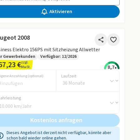
Aktivieren
ugeot 2008
Business Elektro 156PS mit Sitzheizung Allwetter
ur Gewerbekunden
Verfügbar: 12/2026
67,23 €
zzgl.
8,7
MwSt.
Laufzeit
igene Anzahlung (optional)
Fahrleistung
Kostenlos anfragen
Dieses Angebot ist derzeit nicht verfügbar, könnte aber
schon bald wieder online gehen.