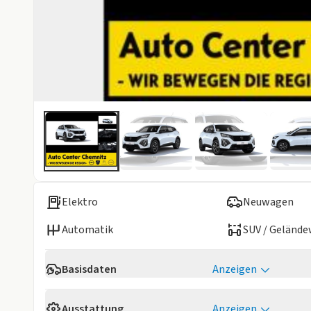
Elektro
Neuwagen
Automatik
SUV / Geländ
Basisdaten
Anzeigen
Reichweite
407 km
Ausstattung
Anzeigen