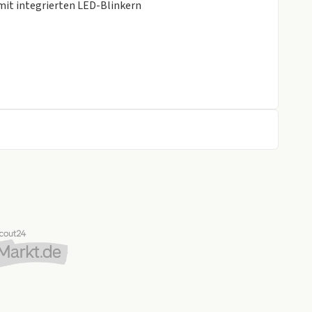
 mit integrierten LED-Blinkern
ngen und Armaturentafel
eitsbegrenzer
tionen