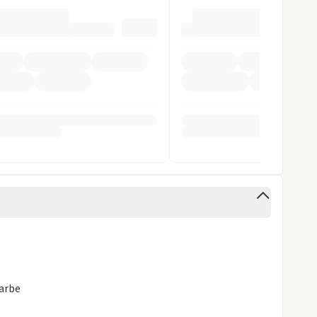
inten
cht
ra
rung
gen
Farbe