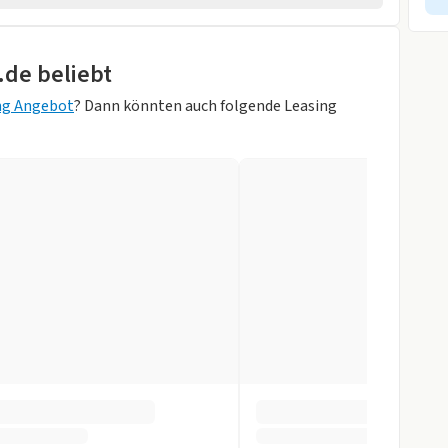
2026
rheber
.de beliebt
wagen
sung
ng Angebot
? Dann könnten auch folgende Leasing
orne
Weiß)
r
gen
slenkrad
ag