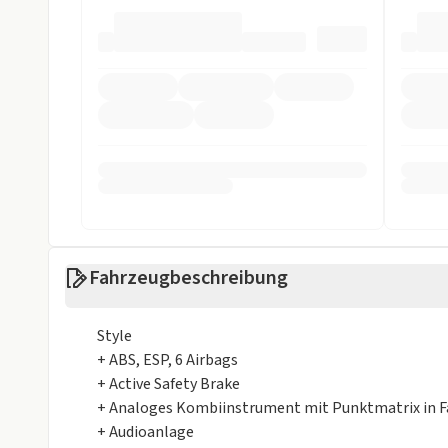
Einparkhilfe
Einparkhilfe h
ESP
Fahrer-Airbag
LED Scheinwerfer
LED Tagfahrli
Müdigkeits-Warnsystem
Rückfahrkame
Spurhalteassistent
Sonstige
Alufelgen
Metalliclackie
Fahrzeugbeschreibung
Weniger anzei
Style
+ ABS, ESP, 6 Airbags
+ Active Safety Brake
+ Analoges Kombiinstrument mit Punktmatrix in 
+ Audioanlage