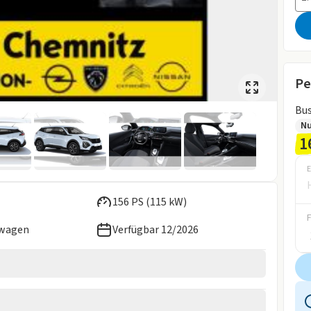
Pe
N
1
E
156 PS (115 kW)
ewagen
Verfügbar 12/2026