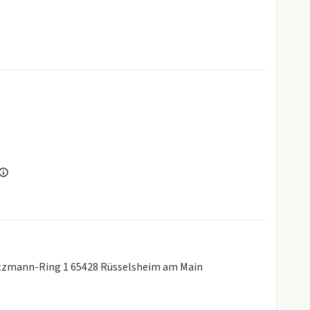
te
chneeflockensymbol
igen Modells,
ichen,
Lutzmann-Ring 1 65428 Rüsselsheim am Main