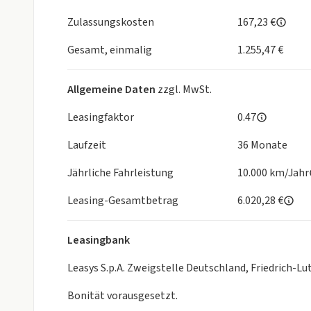
TomTom Services“2),
Over-the-Air-Kartenupdates, Übertragung der Kar
Zulassungskosten
167,23 €
auf das digitale Kombiinstrument, natürliche
Sprachsteuerung „OK PEUGEOT“ für
Gesamt, einmalig
1.255,47 €
Navigation, Telefon, Klimaanlage und Media
+ Rückfahrkamera mit 180°-Umgebungsansicht
Allgemeine Daten
zzgl. MwSt.
Leasingfaktor
0.47
17" Leichtmetallfelgen mit M+S-Bereifung mit S
Laufzeit
36 Monate
Jährliche Fahrleistung
10.000 km/Jahr
Sitze
Sitzheizung vorn, einstellbar in 3 Stufen
Leasing-Gesamtbetrag
6.020,28 €
Die verwendeten Bilder zeigen Beispiele des jeweil
Leasingbank
Farbe und Ausstattung können vom Angebot abwe
Kostenpflichtige Sonderausstattung möglich,
Leasys S.p.A. Zweigstelle Deutschland, Friedrich-
Preisänderungen und Irrtümer vorbehalten,
Bonität vorausgesetzt.