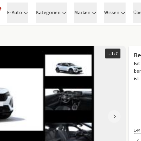
E-Auto
Kategorien
Marken
Wissen
Üb
1
/
7
Be
Bit
ben
ist.
E-M