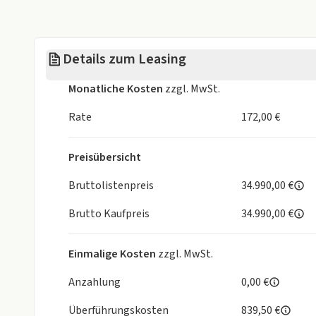
Kopf-/Schulterairbags Fahrer-/Beifahrerseite
Notbrems-Assistent (AEB)
Isofix Halterung für Kindersitz
Details zum Leasing
Adaptive Tempo- und Abstandsregelung (ACC)
Intelligente Fernlichtsteuerung (IHC)
Monatliche Kosten
zzgl. MwSt.
Elektrische Fensterheber
Außenspiegel elektrisch verstellbar
Rate
172,00 €
Spurhalteassistent (LKA)
Spurwechselassistent (LKW)
Preisübersicht
Schlüssellose Zugangsfunktion
Auto-Hold Funktion
Bruttolistenpreis
34.990,00 €
Reifendruckkontrollsystem (TMPS)
Brutto Kaufpreis
34.990,00 €
App-Funktion mit Fernbedienung
V2L-Funktion
12V-Steckdose
Einmalige Kosten
zzgl. MwSt.
Bis zu 117 kW Schnellladefähigkeit
Batterie 51kWh
Anzahlung
0,00 €
Heckantrieb
Überführungskosten
839,50 €