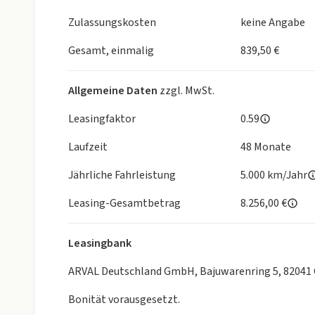
Elektrische Servolenkung
Zulassungskosten
keine Angabe
Multimediasystem:
Gesamt, einmalig
839,50 €
Bluetooth
Digitales 7-Zoll Instrumentendisplay
Allgemeine Daten
zzgl. MwSt.
10-Zoll schwebender Touchscreen
MG iSmart Lite
Leasingfaktor
0.59
DAB +
Laufzeit
48 Monate
Apple CarPlay
Android Auto
Jährliche Fahrleistung
5.000 km/Jahr
4 Lautsprecher
2x USB A-Anschluss / 1x USB-C Anschluss
Leasing-Gesamtbetrag
8.256,00 €
Leasingbank
Komfort:
LED-Frontscheinwerfer
ARVAL Deutschland GmbH, Bajuwarenring 5, 82041
LED-Tagfahrlicht
Bonität vorausgesetzt.
LED-Rücklicht