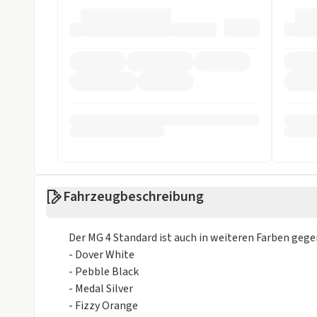
Einparkhilfe hinten
ESP
Fahrer-Airbag
LED Scheinwer
LED Tagfahrlicht
Notbremsassi
Reifendruckkontrollsystem
Spurhalteassi
Sonstige
Alufelgen
Isofix
Weniger anzei
Fahrzeugbeschreibung
Der MG 4 Standard ist auch in weiteren Farben gege
- Dover White
- Pebble Black
- Medal Silver
- Fizzy Orange