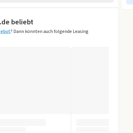
2026
pb. Aussenspiegel
.de beliebt
ik
gebot
? Dann könnten auch folgende Leasing
e
orne
r
slenkrad
gen
pomat