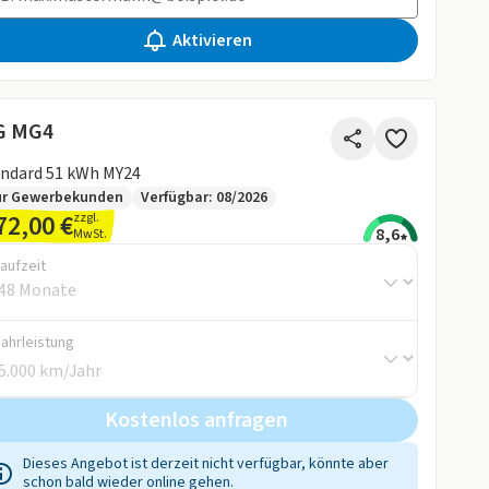
Aktivieren
G MG4
ndard 51 kWh MY24
ur Gewerbekunden
Verfügbar: 08/2026
72,00 €
zzgl.
8,6
MwSt.
aufzeit
Fahrleistung
Kostenlos anfragen
Dieses Angebot ist derzeit nicht verfügbar, könnte aber
schon bald wieder online gehen.