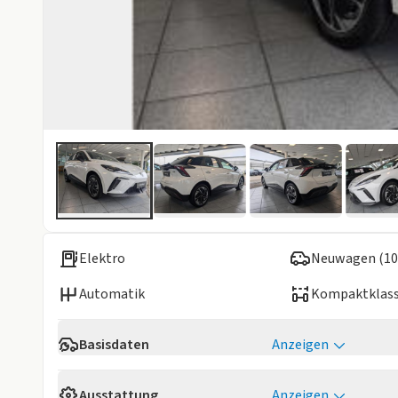
Elektro
Neuwagen (10
Automatik
Kompaktklas
Basisdaten
Anzeigen
Reichweite
350 km
Ausstattung
Anzeigen