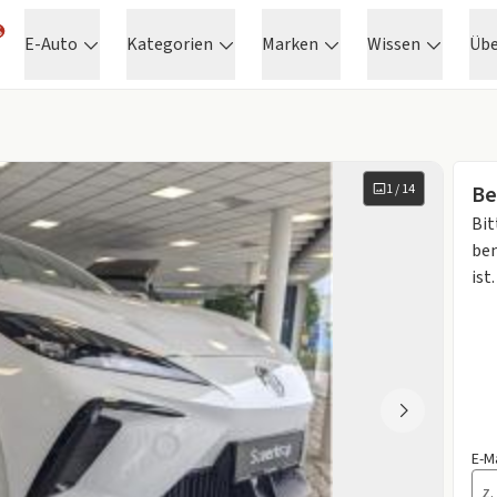
E-Auto
Kategorien
Marken
Wissen
Üb
1
/
14
Be
Bit
ben
ist.
E-M