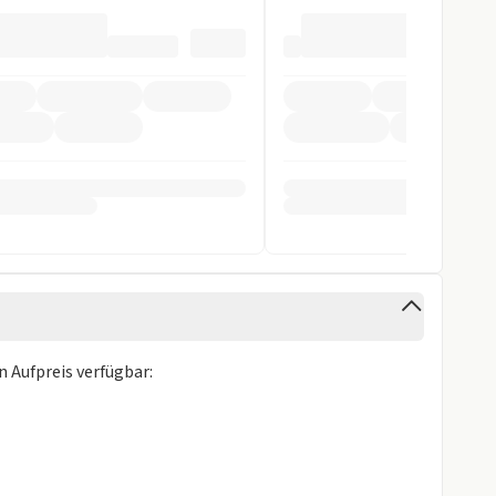
fer
stent
stent
gen
n Aufpreis verfügbar: