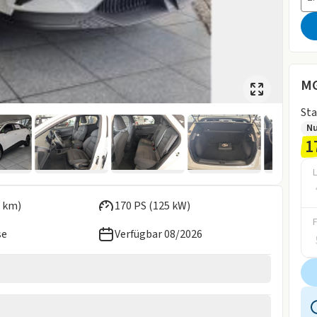
M
Sta
N
1
L
 km)
170 PS (125 kW)
se
Verfügbar 08/2026