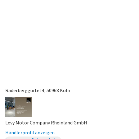
ausdrücklich vorbehalten. Die Fahrzeugbeschreibung dient
lediglich der allgemeinen Identifizierung des Fahrzeuges und
stellt keine Gewährleistung im kaufrechtlichen Sinne dar.
Ausschlaggebend sind einzig und allein die Vereinbarungen
in der Auftragsbestätigung oder im Kaufvertrag. Den
genauen Ausstattungsumfang erhalten Sie von unserem
Verkaufspersonal. Bitte kontaktieren Sie uns.
Raderberggürtel 4, 50968 Köln
Levy Motor Company Rheinland GmbH
Händlerprofil anzeigen