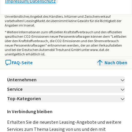
Impressum/Datenschutz
Unverbindliches Angebot des
Händlers
. Irrtümer und Zwischenverkauf
vorbehalten! LeasingMarkt.de übernimmt keine Gewähr für die Richtigkeit der
Angaben im Inserat.
* Weitere Informationen zum offiziellen Kraftstoffverbrauch und den offiziellen
spezifischen CO2-Emissionen neuer Personenkraftwagen können dem "Leitfaden
über den Kraftstoffverbrauch, die CO2-Emissionen und den Stromverbrauch
neuer Personenkraftwagen" entnommen werden, der an allen Verkaufsstellen
und bei der Deutschen Automobil Treuhand GmbH unter www.dat.de
unentgeltlich erhältlich ist.
FAQ-Seite
Nach Oben
Unternehmen
Service
Über LeasingMarkt.de
Top-Kategorien
Kontakt
Karriere
Jetzt bewerben!
Leasing Deals
Ratgeber
Für Händler
In Verbindung bleiben
Gebrauchtwagen Leasing
Magazin
Kooperation mit AutoScout24
Erhalten Sie die neuesten Leasing-Angebote und weitere
Services zum Thema Leasing von uns und den mit
Leasing ohne Anzahlung
Datenschutz-Einstellungen