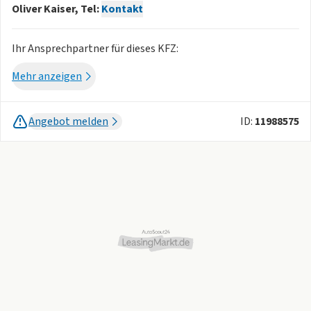
Oliver Kaiser, Tel:
Kontakt
Ihr Ansprechpartner für dieses KFZ:
Julian Engels, Tel:
Kontakt
Mehr anzeigen
Brutto-Listen-Neupreis: 16.990 (ca. -12%)
Angebot melden
ID:
11988575
-
Aktiver Spurhalteassistent (LKAS - Lane Keep Assist
System)
-
Bremsassistent
-
Geschwindigkeits-Begrenzeranlage
-
Geschwindigkeits-Regelanlage (Tempomat)
-
Kopf-Airbag-System
- 3. Bremsleuchte
- 6 Lautsprecher
- Airbag Beifahrerseite abschaltbar
- Airbag Fahrer-/Beifahrerseite