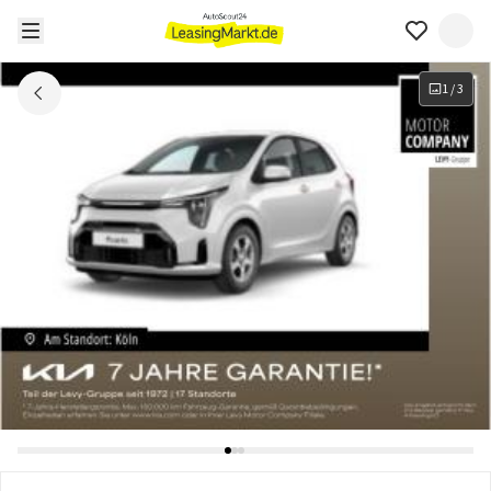
1
/
3