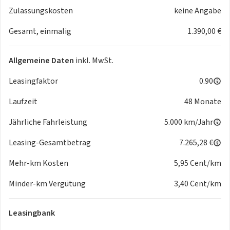
- Fensterheber elektrisch vorn
Zulassungskosten
keine Angabe
- Fernentriegelung Tankklappe
- Freisprecheinrichtung Bluetooth
Gesamt, einmalig
1.390,00 €
- Frontkollisionswarnung
- Fussmatten
Allgemeine Daten
inkl. MwSt.
- Gepäckraumabdeckung / Rollo
- Getriebe 5-Gang
Leasingfaktor
0.90
- Getränkehalter
Laufzeit
48 Monate
- Gurtstraffer (vorn)
- Heckscheibe heizbar
Jährliche Fahrleistung
5.000 km/Jahr
- Heckscheibenwischer
- Intelligenter Geschwindigkeits-Begrenzer
Leasing-Gesamtbetrag
7.265,28 €
- Isofix-Aufnahmen für Kindersitz
Mehr-km Kosten
5,95 Cent/km
- Kopfstützen hinten verstellbar
- Kopfstützen vorn verstellbar
Minder-km Vergütung
3,40 Cent/km
- Kühlergrill mit Chromrahmen
- Laderaumabdeckung
Leasingbank
- Lenksäule (Lenkrad) höhenverstellbar
- Motor 1.0 Ltr. - 46 kW KAT