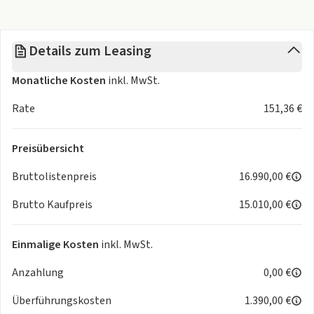
- Aktives Bremslicht (ESS)
- Anti-Blockier-System (ABS)
Details zum Leasing
- Antriebs-Schlupfregelung (TCS)
- Audio-Navigationssystem KIA (8 Zoll) (Radioempfang
Monatliche Kosten
inkl. MwSt.
digital (DAB+))
- Audiobedienung am Lenkrad
Rate
151,36 €
- Audiosystem: Radio mit RDS / MP3
- Aussenspiegel Wagenfarbe
Preisübersicht
- Aussenspiegel elektr. verstell- und heizbar - beide
- Berganfahr-Assistent
Bruttolistenpreis
16.990,00 €
- DAB-Tuner (Radioempfang digital)
- Drehzahlmesser
Brutto Kaufpreis
15.010,00 €
- Einparkhilfe hinten
- Einschaltautomatik für Fahrlicht
Einmalige Kosten
inkl. MwSt.
- Elektr. Bremskraftverteilung (EBD)
- Elektron. Stabilitäts-Programm (ESP / ESC)
Anzahlung
0,00 €
- Elektron. Traktionskontrolle
Überführungskosten
1.390,00 €
- Fensterheber elektrisch hinten