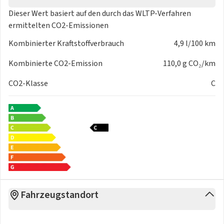
- Sonnenblenden mit Make-up-Spiegel
Dieser Wert basiert auf den durch das
WLTP-Verfahren
- Start/Stop-Anlage (ISG)
ermittelten CO2-Emissionen
- Steckdose (12V-Anschluss) in Mittelkonsole
Kombinierter Kraftstoffverbrauch
4,9 l/100 km
- Stossfänger Wagenfarbe
- USB-Anschluss + AUX-IN-Anschluss
Kombinierte CO2-Emission
110,0 g CO₂/km
- USB-Anschluss Mittelkonsole
CO2-Klasse
C
- Wegfahrsperre
- Wärmeschutzverglasung
- Zentralverriegelung mit Fernbedienung
- Anzeigeinstrumente Supervision mit LCD Display 4.2 Zoll
- Bordcomputer
- Gegenlenkunterstützung (Vehicle Stability Management -
VSM)
- Kühlergrill - Rahmen Silber
- Tagfahrlicht
Fahrzeugstandort
Irrtümer und Zwischenverkauf vorbehalten.
Zwischenverkauf und Irrtümer für dieses Angebot sind