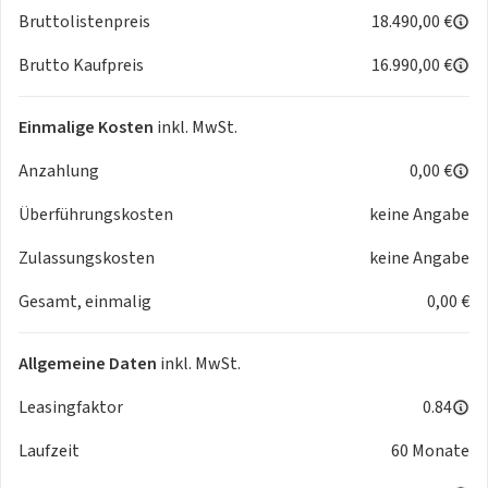
Schaltung
Bruttolistenpreis
18.490,00 €
- Automatikgetriebe
Brutto Kaufpreis
16.990,00 €
Technik
- ABS
- Traktionskontrolle
Einmalige Kosten
inkl. MwSt.
- Tempo-Begrenzer
Anzahlung
0,00 €
- Servo-Lenkung
- Bordcomputer
Überführungskosten
keine Angabe
- Schadstoffklasse Euro 6e
- Multifunktionslenkrad
Zulassungskosten
keine Angabe
- Umweltplakette grün
Gesamt, einmalig
0,00 €
- Motor-Start-Stopp-Funktion
Allgemein
- Scheckheftgepflegt
Allgemeine Daten
inkl. MwSt.
- Garantie
Sonstiges
Leasingfaktor
0.84
- Neuwagen
Laufzeit
60 Monate
- Unfallfrei
- Deutschland