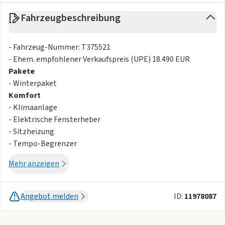
Fahrzeugbeschreibung
- Fahrzeug-Nummer: T375521
- Ehem. empfohlener Verkaufspreis (UPE) 18.490 EUR
Pakete
- Winterpaket
Komfort
- Klimaanlage
- Elektrische Fensterheber
- Sitzheizung
- Tempo-Begrenzer
- Zentralverriegelung m.FB
Mehr anzeigen
- Lenkrad beheizt
- Elektrische Spiegel
- Rückfahrkamera
Angebot melden
ID:
11978087
Sicherheit
- Window/Kopfairbags