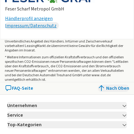
Feser Scharf Metropol GmbH
Händlerprofil anzeigen
Impressum/Datenschutz
Unverbindliches Angebot des
Händlers
. Irrtümer und Zwischenverkauf
vorbehalten! LeasingMarkt.de übernimmt keine Gewähr für die Richtigkeit der
Angaben im Inserat.
* Weitere Informationen zum offiziellen Kraftstoffverbrauch und den offiziellen
spezifischen CO2-Emissionen neuer Personenkraftwagen können dem "Leitfaden
über den Kraftstoffverbrauch, die CO2-Emissionen und den Stromverbrauch
neuer Personenkraftwagen" entnommen werden, der an allen Verkaufsstellen
und bei der Deutschen Automobil Treuhand GmbH unter www.dat.de
unentgeltlich erhältlich ist.
FAQ-Seite
Nach Oben
Unternehmen
Service
Über LeasingMarkt.de
Top-Kategorien
Kontakt
Karriere
Jetzt bewerben!