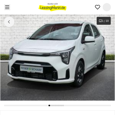
1
/
10