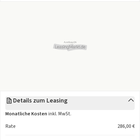
Zoll Farb-Touchscreen, Rückfahrkamera mit 360°
Umgebungsansicht, Fahrerassistenz-Paket, Intelligente
Geschwindigkeitsregelanlage, adaptiv (iACC - Intelligent
Adaptive Cruise Control) mit Tempolimit-
Anzeige, Außenspiegel elektr. anklapp-, verstell- und
heizbar, Ein-Zonen-Klimaautomatik, Parkpilotsystem
vorn, Einparkhilfe hinten, Ambiente-Beleuchtung vorn
(LED), Fahrmodusschalter, LM-Felgen 17", Totwinkel-
Assistent, Spurhalteassistent mit
Müdigkeitserkennungs-Sensor, Pre-Collision-System
inkl. Abstandsregelung (Distance Alert, DA),
Auffahrwarnsystem; Falschfahrer-Warnfunktion
in
attraktivem
Cactus Grey
wurde in unseren
Details zum Leasing
Vertragswerkstätten auf Herz und Nieren geprüft!
Garantiemindestdauer 12 Monate. Zu einer Probefahrt sind
Monatliche Kosten
inkl. MwSt.
Sie jederzeit herzlich willkommen!
Rate
286,00 €
START-Paket
aktuell zum Sonderpreis für nur
195 EUR