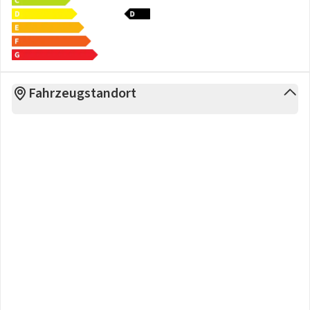
-
Zone 2: 399 EUR
(BB, BER, BRE, HH, SACHS, SACHS-A, N-
SACHS, M-V, S-H)
- Die Lieferung erfolgt auf eigener Achse. E-Auto auf Anfrage.
Gerne berücksichtigen wir Ihre
Wunschzeit
.
Fahrzeugstandort
Trotz sorgfältiger Bearbeitung können Eingabe- und
Datenübermittlungsfehler nicht ausgeschlossen werden,
die Inseratsangaben stellen daher keine zugesicherte
Beschaffenheit dar. Dieses Fahrzeug ist
zusätzlich
ausgestattet
mit u.a.
Komfort-Paket (Bodenleuchte im Außenspiegel /
Induktionsladeschale für mobile Endgeräte / Sitz vorn
rechts höhenverstellbar / KeyFree-System /
Kofferraumdeckel / Heckklappe elektr. betätigt (Öffnung,
sensorgesteuert)), Winter-Paket (Frontscheibe teilweise
heizbar / Lenkrad heizbar / Sitzheizung vorn / Frontscheibe
heizbar), Verglasung hinten abgedunkelt (Privacy Glass),