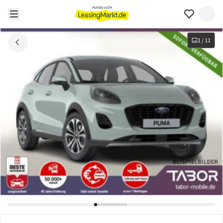
1
/
11