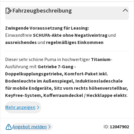
Fahrzeugbeschreibung
Zwingende Voraussetzung für Leasing:
Einwandfreie
SCHUFA-Akte ohne Negativeintrag
und
ausreichendes
und
regelmäßiges
Einkommen
Dieser sehr schöne Puma in hochwertiger
Titanium
-
Ausführung mit
Getriebe 7-Gang -
Doppelkupplungsgetriebe, Komfort-Paket inkl.
Bodenleuchte im Außenspiegel, Induktionsladeschale
für mobile Endgeräte, Sitz vorn rechts höhenverstellbar,
KeyFree-System, Kofferraumdeckel / Heckklappe elektr.
betätigt (Öffnung, sensorgesteuert); Winter-Paket inkl.
Mehr anzeigen
Frontscheibe teilweise heizbar, Lenkrad heizbar,
Sitzheizung vorn, Frontscheibe heizbar; Verglasung
hinten abgedunkelt (Privacy Glass), Scheinwerfer
Angebot melden
ID:
12047902
LED, Audio-Navigationssystem mit Ford SYNC 4 und 12