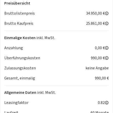
erhältlich.
Preisübersicht
Paketinhalt: Deutsche Bedienungsanleitung, Fußmatten
Bruttolistenpreis
34.950,00 €
Velours, Verbandskasten, Warndreieck, Warnweste,
Neuwagen-Aufbereitung (Entfolierung, Innen- und
Brutto Kaufpreis
25.861,00 €
Außenreinigung), Vorabsendung Zulassungsunterlagen,
Montage Kennzeichenhalter
Einmalige Kosten
inkl. MwSt.
Fahrzeug-Standort: Deutschland -
77855 Achern, Von-Drais-
Anzahlung
0,00 €
Str. 75
Überführungskosten
990,00 €
Zulassungskosten
keine Angabe
Warum Autohaus Tabor
Gesamt, einmalig
990,00 €
- Als moderner
Familienbetrieb
sind wir deutscher
Vertragshändler
mit mehrfach ausgezeichneten
Allgemeine Daten
inkl. MwSt.
Werkstätten.
Leasingfaktor
0.82
- Wir verbinden das Beste aus
klassischem Vertragshandel
und innovativem
Internet-Autohaus
.
Laufzeit
60 Monate