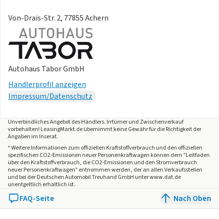
Audio-Navigationssystem mit Ford SYNC 4 und 12 Zoll Farb-
Touchscreen, Außenspiegel elektr. anklappbar, Ein-Zonen-
Von-Drais-Str. 2, 77855 Achern
Klimaautomatik, Fahrerassistenz-Paket, Fahrersitz manuell
verstellbar (4-Fach), Fahrmodusschalter, LM-Felgen 17",
Reifen 215/55 R17, Schadstoffarm nach Abgasnorm Euro 6e
(EU6 EA), Sitzbezug / Polsterung: Stoff, Fahrassistenz-
Autohaus Tabor GmbH
System: Pre-Collision-System (Fahrassistenz-System:
Abstandsregelung (Distance Alert, DA) / Fahrassistenz-
Händlerprofil anzeigen
System: Auffahrwarnsystem), Mittelkonsole mit Armlehne
Impressum/Datenschutz
(Getränkehalter vorn / Mittelarmlehne vorn mit Staufach
und 12V-Anschluß), Intelligent Protection System (IPS)
Unverbindliches Angebot des
Händlers
. Irrtümer und Zwischenverkauf
vorbehalten! LeasingMarkt.de übernimmt keine Gewähr für die Richtigkeit der
(Gurtstraffer / Warnanlage für Sicherheitsgurte hinten /
Angaben im Inserat.
Warnanlage für Sicherheitsgurte vorn / Airbag
* Weitere Informationen zum offiziellen Kraftstoffverbrauch und den offiziellen
Beifahrerseite abschaltbar / Airbag Fahrer-/Beifahrerseite /
spezifischen CO2-Emissionen neuer Personenkraftwagen können dem "Leitfaden
über den Kraftstoffverbrauch, die CO2-Emissionen und den Stromverbrauch
Kopf-Schulter-Airbag vorn und hinten / Seitenairbag vorn), 6
neuer Personenkraftwagen" entnommen werden, der an allen Verkaufsstellen
Lautsprecher, Ambiente-Beleuchtung vorn (LED),
und bei der Deutschen Automobil Treuhand GmbH unter www.dat.de
unentgeltlich erhältlich ist.
Farbdisplay (12 Zoll), Innenspiegel mit Abblendautomatik,
FAQ-Seite
Nach Oben
Karosserie: 5-türig, Lendenwirbelstütze Sitz vorn links,
Mild-Hybrid 114 kW (Motor 1,0 Ltr. - 114 kW EcoBoost), Otto-