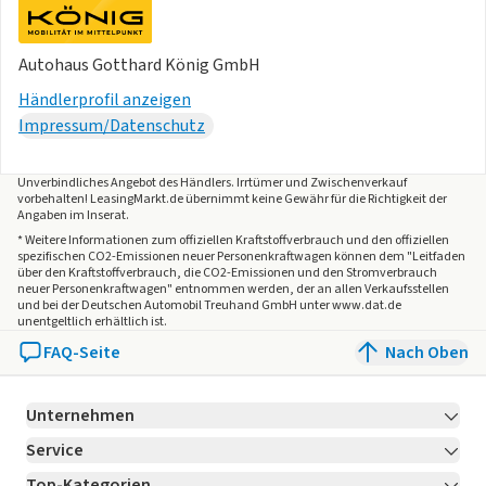
Autohaus Gotthard König GmbH
Händlerprofil anzeigen
Impressum/Datenschutz
Unverbindliches Angebot des
Händlers
. Irrtümer und Zwischenverkauf
vorbehalten! LeasingMarkt.de übernimmt keine Gewähr für die Richtigkeit der
Angaben im Inserat.
* Weitere Informationen zum offiziellen Kraftstoffverbrauch und den offiziellen
spezifischen CO2-Emissionen neuer Personenkraftwagen können dem "Leitfaden
über den Kraftstoffverbrauch, die CO2-Emissionen und den Stromverbrauch
neuer Personenkraftwagen" entnommen werden, der an allen Verkaufsstellen
und bei der Deutschen Automobil Treuhand GmbH unter www.dat.de
unentgeltlich erhältlich ist.
FAQ-Seite
Nach Oben
Unternehmen
Service
Über LeasingMarkt.de
Top-Kategorien