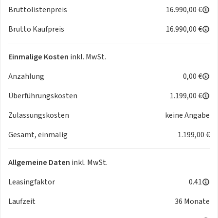
ABS mit ESP
Bruttolistenpreis
16.990,00 €
Zentralverriegelung mit Funkfernbedienung
Brutto Kaufpreis
16.990,00 €
Bordcomputer
Servolenkung
Fahrersitz höhenverstellbar
Einmalige Kosten
inkl. MwSt.
Tagfahrlicht
Anzahlung
0,00 €
Fahrerairbag
Beifahrerairbag
Überführungskosten
1.199,00 €
Radio DAB+ MP3 USB Bluetooth-Freisprecheinrichtung
Außenspiegel, elektrisch einstell- und beheizbar
Zulassungskosten
keine Angabe
Einparkhilfe hinten
Gesamt, einmalig
1.199,00 €
Tempomat
Kopfstützen hinten
Allgemeine Daten
inkl. MwSt.
Änderungen und Irrtümer vorbehalten. Bild zeigt
Beispielabbildung des Fahrzeugs. Stand: 07/2025
Leasingfaktor
0.41
Laufzeit
36 Monate