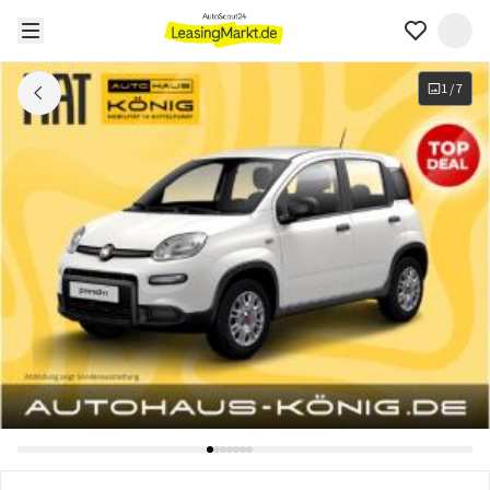
1
/
7