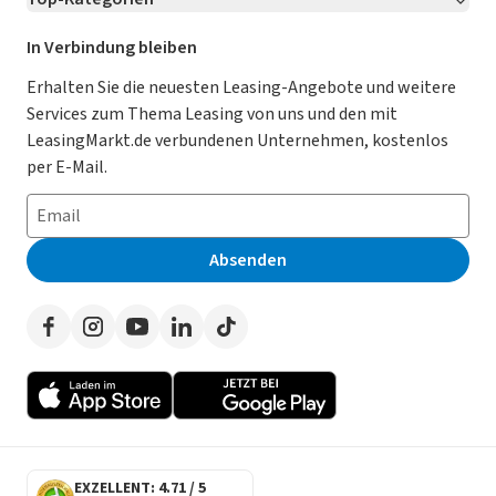
Kontakt
Karriere
Jetzt bewerben!
Leasing Deals
Ratgeber
Für Händler
In Verbindung bleiben
Gebrauchtwagen Leasing
Magazin
Kooperation mit AutoScout24
Erhalten Sie die neuesten Leasing-Angebote und weitere
Services zum Thema Leasing von uns und den mit
Leasing ohne Anzahlung
Datenschutz-Einstellungen
AGB
LeasingMarkt.de verbundenen Unternehmen, kostenlos
E-Auto Leasing
So funktioniert’s
Datenschutz
per E-Mail.
Privatleasing
Häufig gestellte Fragen
Impressum
Leasing-Vergleiche
Leasing-Lexikon
Erklärung zur Barrierefreiheit
Absenden
Herstellerverzeichnis
Auto-Tests
Presse
Händlerverzeichnis
Werben auf LeasingMarkt.de
Autoleasing in der Nähe
EXZELLENT: 4.71 / 5