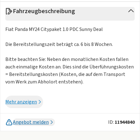
Fahrzeugbeschreibung
Fiat Panda MY24 Citypaket 1.0 PDC Sunny Deal
Die Bereitstellungszeit beträgt ca. 6 bis 8 Wochen.
Bitte beachten Sie: Neben den monatlichen Kosten fallen
auch einmalige Kosten an. Dies sind die Überführungskosten
= Bereitstellungskosten (Kosten, die auf dem Transport
vom Werk zum Abholort entstehen).
Weitere Farben auf Anfrage verfügbar:
Mehr anzeigen
- Cinema Schwarz
- Yellow
Angebot melden
ID:
11944840
59 EUR KWS
König Werkstattservice inkl. Garantie: nur 59,99 € monatlich