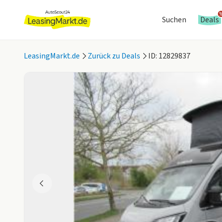
Suchen
Deals
LeasingMarkt.de
Zurück zu Deals
ID: 12829837