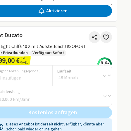
Aktivieren
at Ducato
light Cliff 640 X mit Aufstelldach! #SOFORT
r Privatkunden
Verfügbar: Sofort
99,00 €
inkl.
8,6
MwSt.
Laufzeit
igene Anzahlung (optional)
Fahrleistung
Kostenlos anfragen
Dieses Angebot ist derzeit nicht verfügbar, könnte aber
schon bald wieder online gehen.