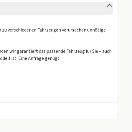
en zu verschiedenen Fahrzeugen verursachen unnötige
den wir garantiert das passende Fahrzeug für Sie – auch
dell ist. Eine Anfrage genügt.
bH, Ihr Reisemobilspezialist in Dresden. Wir freuen
nter Ansprechpartner für alle Themen rund um das