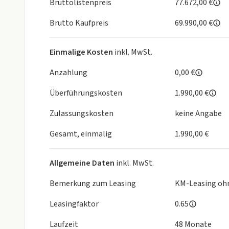
Bruttolistenpreis
77.672,00 €
Fiat Ducato 3.500 kg | 2.2 Multijet | 103 kW | 140 
Brutto Kaufpreis
69.990,00 €
Campovolo
Wohnwelt Adventure
Chassis Paket (Außenspiegel elektrisch anklappbar
Einmalige Kosten
inkl. MwSt.
Feststellbremse)
Digital Paket (Klimaanlage Fahrerhaus Automatik,
Anzahlung
0,00 €
Navigationssystem (DAB+), Digitale Instrumentena
Überführungskosten
1.990,00 €
dynamischen Parklinien)
Safety Paket (Bremsassistent mit Fußgänger- und
Zulassungskosten
keine Angabe
Dämmerungssensor, Spurhalteassistent, Verkehrsze
Müdigkeitserkennung, Intelligenter Geschwindigke
Gesamt, einmalig
1.990,00 €
CLIFF RT-Paket (Schlafdach inkl. RT-Beklebung)
Holzrost in der Dusche
Allgemeine Daten
inkl. MwSt.
Faltverdunkelung
Abwassertank isoliert + beheizt
Bemerkung zum Leasing
KM-Leasing ohn
Leasingfaktor
0.65
Laufzeit
48 Monate