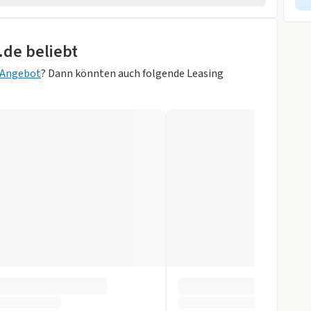
rheber
.de beliebt
ik
g Angebot
? Dann könnten auch folgende Leasing
ons-Grau)
enture
r
gen
slenkrad
tomatik