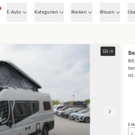
E-Auto
Kategorien
Marken
Wissen
Üb
1
/
8
Be
Bit
ben
ist.
E-M