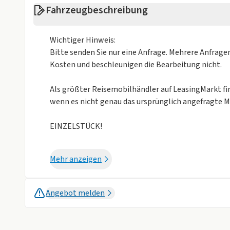
Fahrzeugbeschreibung
Wichtiger Hinweis:
Bitte senden Sie nur eine Anfrage. Mehrere Anfrag
Kosten und beschleunigen die Bearbeitung nicht.
Als größter Reisemobilhändler auf LeasingMarkt fin
wenn es nicht genau das ursprünglich angefragte Mo
EINZELSTÜCK!
Willkommen bei Camper & Caravan EB Automobile Gm
Mehr anzeigen
uns auf Ihre Anfrage und stehen Ihnen als kompete
Thema Campingfahrzeuge gern zur Verfügung.
Angebot melden
Maße des Fahrzeugs:
Länge: 6.360 mm
Breite: 2.050 mm