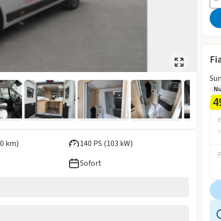
Fi
Sun
Nu
4
E
0 km)
140 PS (103 kW)
Sofort