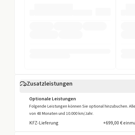
ABS
ASR
Einparkhilfe hinten
ESP
Fahrer-Airbag
Nebelscheinwe
Notbremsassistent
Rückfahrkame
Totwinkel-Assistent
Sonstige
Alufelgen
Isofix
Zusatzleistungen
Winterräder
Optionale Leistungen
Weniger anzei
Folgende Leistungen können Sie optional hinzubuchen. Alle 
von 48 Monaten und 10.000 km/Jahr.
KFZ-Lieferung
+699,00 € einm