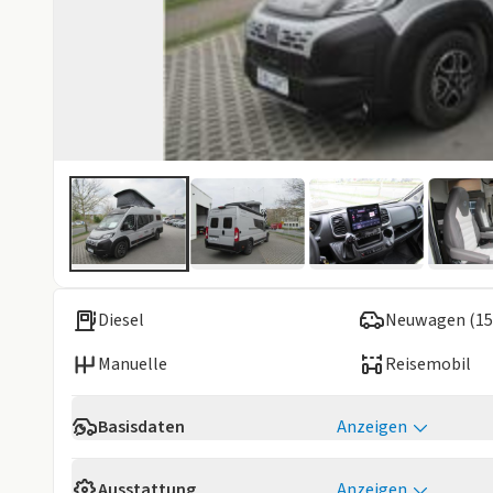
Diesel
Neuwagen (15
Manuelle
Reisemobil
Basisdaten
Anzeigen
Verfügbarkeit
Sofort
Ausstattung
Anzeigen