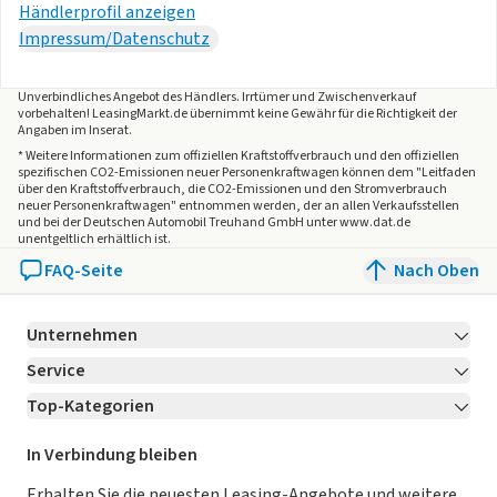
Händlerprofil anzeigen
Impressum/Datenschutz
Unverbindliches Angebot des
Händlers
. Irrtümer und Zwischenverkauf
vorbehalten! LeasingMarkt.de übernimmt keine Gewähr für die Richtigkeit der
Angaben im Inserat.
* Weitere Informationen zum offiziellen Kraftstoffverbrauch und den offiziellen
spezifischen CO2-Emissionen neuer Personenkraftwagen können dem "Leitfaden
über den Kraftstoffverbrauch, die CO2-Emissionen und den Stromverbrauch
neuer Personenkraftwagen" entnommen werden, der an allen Verkaufsstellen
und bei der Deutschen Automobil Treuhand GmbH unter www.dat.de
unentgeltlich erhältlich ist.
FAQ-Seite
Nach Oben
Unternehmen
Service
Über LeasingMarkt.de
Top-Kategorien
Kontakt
Karriere
Jetzt bewerben!
Leasing Deals
Ratgeber
Für Händler
In Verbindung bleiben
Gebrauchtwagen Leasing
Magazin
Kooperation mit AutoScout24
Erhalten Sie die neuesten Leasing-Angebote und weitere