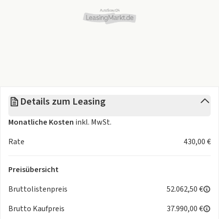
Breite: 2.050 mm (Laderaum: 1.870 mm)
Höhe: 2.539 mm (Laderaum: 1.932 mm)
Radstand: 4.035 mm
Laderaumlänge: 3.705 mm
Details zum Leasing
Leergewicht: 2.100 kg
Monatliche Kosten
inkl. MwSt.
Zulässiges Gesamtgewicht: 3.500 kg
Rate
430,00 €
Zuladung: ca. 1.450 kg
Preisübersicht
Anhängelast: 2.500 kg (gebremst), 750 kg (ungebremst)
Bruttolistenpreis
52.062,50 €
Wendekreis: 14,3 m
Brutto Kaufpreis
37.990,00 €