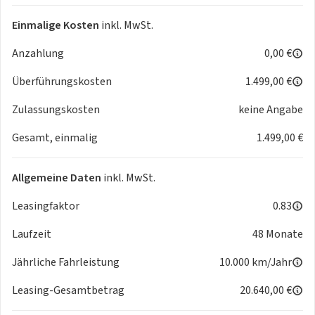
Reifen: 215/70 R15 (Allwetterreifen)
Einmalige Kosten
inkl. MwSt.
📦 Ausstattung & Besonderheiten
Anzahlung
0,00 €
Paket „City“ (Opt. 619): beinhaltet u.a. Rückfahrkamera,
Überführungskosten
1.499,00 €
Einparkhilfe hinten, elektrisch anklappbare Außenspiegel
Zulassungskosten
keine Angabe
Paket enthält auch Heckflügeltüren mit 260° Öffnung
Gesamt, einmalig
1.499,00 €
Klimaanlage
Allgemeine Daten
inkl. MwSt.
Multifunktionslenkrad
Leasingfaktor
0.83
Komfortsitze
Laufzeit
48 Monate
ABS, ESP, Airbags
Jährliche Fahrleistung
10.000 km/Jahr
Hinweis für Ausbau & Einrichtung
Leasing-Gesamtbetrag
20.640,00 €