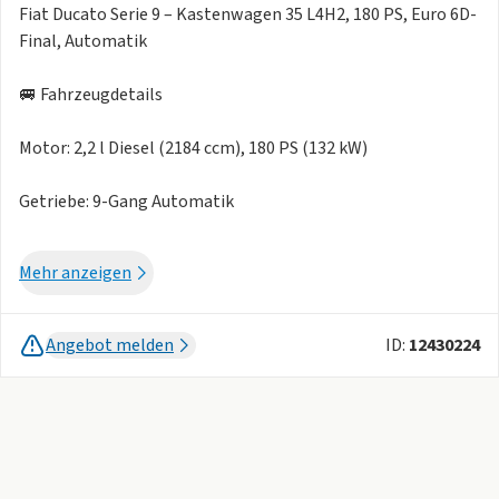
Fiat Ducato Serie 9 – Kastenwagen 35 L4H2, 180 PS, Euro 6D-
Final, Automatik
🚐 Fahrzeugdetails
Motor: 2,2 l Diesel (2184 ccm), 180 PS (132 kW)
Getriebe: 9-Gang Automatik
Abgasnorm: Euro 6D-Final
Mehr anzeigen
Antriebsart: Frontantrieb
Angebot melden
ID:
12430224
Zylinder: 4
⚙️ Technische Daten
Länge: 5.998 mm