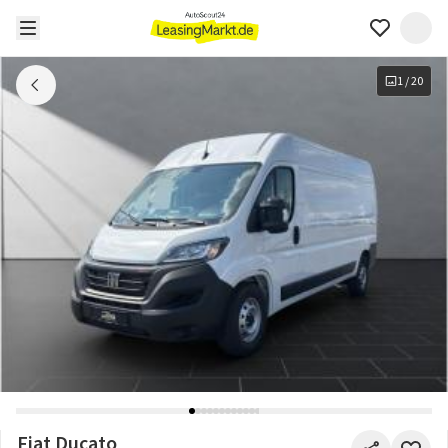
1
/
20
Fiat Ducato