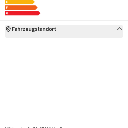
kompetente Beratung zu allen Fragen rund ums
Automobil*
- Zwischenverkauf und Irrtümer vorbehalten
- Die Fahrzeugbeschreibung dient lediglich der
Fahrzeugstandort
allgemeinen Identifizierung des Fahrzeuges und stellt
keine Gewährleistung im kaufrechtlichen Sinne dar
- Den genauen Ausstattungsumfang erhalten Sie von
unserem Verkaufspersonal
-
Wir freuen uns auf Ihre Kontaktaufnahme!*