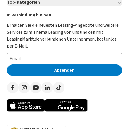
Top-Kategorien
Kontakt
Karriere
Jetzt bewerben!
Leasing Deals
Ratgeber
Für Händler
In Verbindung bleiben
Gebrauchtwagen Leasing
Magazin
Kooperation mit AutoScout24
Erhalten Sie die neuesten Leasing-Angebote und weitere
Services zum Thema Leasing von uns und den mit
Leasing ohne Anzahlung
Datenschutz-Einstellungen
AGB
LeasingMarkt.de verbundenen Unternehmen, kostenlos
E-Auto Leasing
So funktioniert’s
Datenschutz
per E-Mail.
Privatleasing
Häufig gestellte Fragen
Impressum
Leasing-Vergleiche
Leasing-Lexikon
Erklärung zur Barrierefreiheit
Absenden
Herstellerverzeichnis
Auto-Tests
Presse
Händlerverzeichnis
Werben auf LeasingMarkt.de
Autoleasing in der Nähe