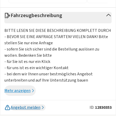
Fahrzeugbeschreibung
BITTE LESEN SIE DIESE BESCHREIBUNG KOMPLETT DURCH
- BEVOR SIE EINE ANFRAGE STARTEN! VIELEN DANK! Bitte
stellen Sie nur eine Anfrage
- sofern Sie sich sicher sind die Bestellung auslösen zu
wollen. Bedenken Sie bitte
- für Sie ist es nur ein Klick
- für uns ist es ein wichtiger Kontakt
- bei dem wir Ihnen unser bestmögliches Angebot
unterbreiten und auf Ihre Unterstützung bauen
- in dem Sie auch für uns erreichbar sind. Zum Speichern ist
Mehr anzeigen
die Funktion ""PARKEN"" vorhanden. Sie können Laufzeiten
zwischen 24
- 36 und 48 Monaten wählen und Jahresfahrleistungen
Angebot melden
ID:
12830353
zwischen 5.000 und 25.000 km. Weitere Jahresfahrleistungen