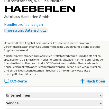
Hüttenstraße 59, 87600 Kaufbeuren
Autohaus Haeberlen GmbH
Händlerprofil anzeigen
Impressum/Datenschutz
Unverbindliches Angebot des
Händlers
. Irrtümer und Zwischenverkauf
vorbehalten! LeasingMarkt.de übernimmt keine Gewähr für die Richtigkeit der
Angaben im Inserat.
* Weitere Informationen zum offiziellen Kraftstoffverbrauch und den offiziellen
spezifischen CO2-Emissionen neuer Personenkraftwagen können dem "Leitfaden
über den Kraftstoffverbrauch, die CO2-Emissionen und den Stromverbrauch
neuer Personenkraftwagen" entnommen werden, der an allen Verkaufsstellen
und bei der Deutschen Automobil Treuhand GmbH unter www.dat.de
unentgeltlich erhältlich ist.
FAQ-Seite
Nach Oben
Unternehmen
Service
Über LeasingMarkt.de