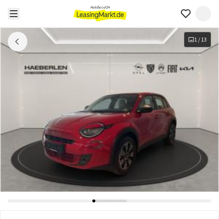
1
/
13