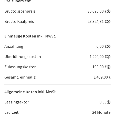
Preisübersicht
- Einparkhilfe Kamera
- Apple CarPlay
Bruttolistenpreis
30.090,00 €
- Android Auto
Brutto Kaufpreis
28.324,31 €
Auslieferungsstandort ist 190xx
Einmalige Kosten
inkl. MwSt.
Anzahlung
0,00 €
Irrtümer und Tippfehler unter Vorbehalt
Überführungskosten
1.290,00 €
Zulassungskosten
199,00 €
Gesamt, einmalig
1.489,00 €
Allgemeine Daten
inkl. MwSt.
Leasingfaktor
0.33
Laufzeit
24 Monate