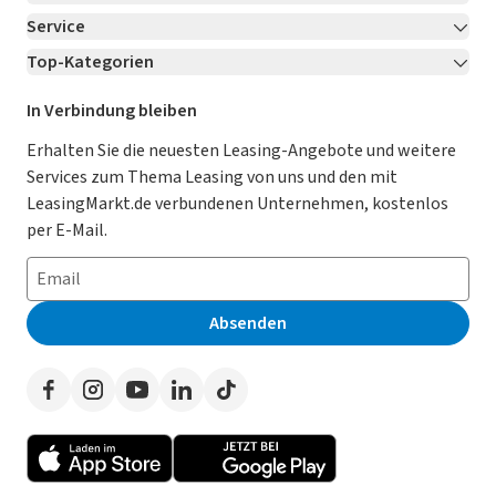
Service
Über LeasingMarkt.de
Top-Kategorien
Kontakt
Karriere
Jetzt bewerben!
Leasing Deals
Ratgeber
Für Händler
In Verbindung bleiben
Gebrauchtwagen Leasing
Magazin
Kooperation mit AutoScout24
Erhalten Sie die neuesten Leasing-Angebote und weitere
Services zum Thema Leasing von uns und den mit
Leasing ohne Anzahlung
Datenschutz-Einstellungen
AGB
LeasingMarkt.de verbundenen Unternehmen, kostenlos
E-Auto Leasing
So funktioniert’s
Datenschutz
per E-Mail.
Privatleasing
Häufig gestellte Fragen
Impressum
Leasing-Vergleiche
Leasing-Lexikon
Erklärung zur Barrierefreiheit
Absenden
Herstellerverzeichnis
Auto-Tests
Presse
Händlerverzeichnis
Werben auf LeasingMarkt.de
Autoleasing in der Nähe