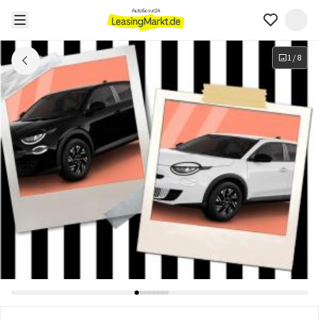
1
/
8