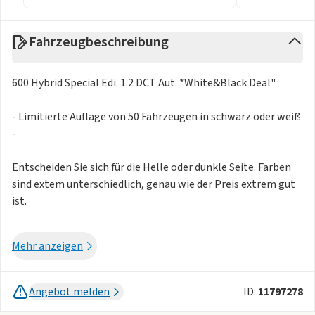
Fahrzeugbeschreibung
600 Hybrid Special Edi. 1.2 DCT Aut. *White&Black Deal"
- Limitierte Auflage von 50 Fahrzeugen in schwarz oder weiß
-
Entscheiden Sie sich für die Helle oder dunkle Seite. Farben
sind extem unterschiedlich, genau wie der Preis extrem gut
ist.
Cinema Schwarz oder Gelato Weiß
Mehr anzeigen
Sitze Stoff Schwarz mit Fiat Monogramm
Auslieferungsstandort ist 190xx
Angebot melden
ID:
11797278