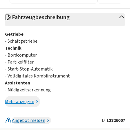
Fahrzeugbeschreibung
Getriebe
- Schaltgetriebe
Technik
- Bordcomputer
- Partikelfilter
- Start-Stop-Automatik
- Volldigitales Kombiinstrument
Assistenten
- Müdigkeitserkennung
- Verkehrszeichenerkennung
Mehr anzeigen
- Regensensor
- Lichtsensor
- Notbremsassistent
Angebot melden
ID:
12826007
- Spurhalteassistent