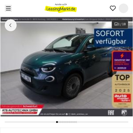
1
/
18