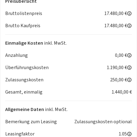
Preisübersicht
- LED-Rueckleuchten
- Colorverglasung
Bruttolistenpreis
17.480,00 €
Sicherheit
Brutto Kaufpreis
17.480,00 €
- ABS
- Airbag
- Beifahrer-Airbag
Einmalige Kosten
inkl. MwSt.
- Wegfahrsperre
Anzahlung
0,00 €
- Seitenairbags
- Alarmanlage
Überführungskosten
1.190,00 €
- ESP
- Reifendruckkontrolle
Zulassungskosten
250,00 €
- Traktionskontrolle
Gesamt, einmalig
1.440,00 €
- Kopfairbag
- Kindersitzbefestigung
- Notrufsystem
Allgemeine Daten
inkl. MwSt.
- Isofix Beifahrersitz
Entertainment
Bemerkung zum Leasing
Zulassungskosten optional
- Radio
Leasingfaktor
1.05
- Telefonvorbereitung