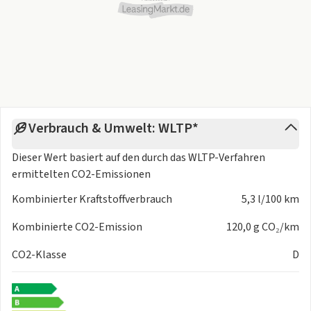
- Alufelgen
- Gepaeckraumabdeckung
- Elektrische Parkbremse
- Fahrerprofilauswahl
- Räder: 16-Zoll-Leichtmetallfelgen
- Getriebe 6-Gang Schaltgetriebe
- Audio und Kommunikation
- 10.25-Zoll-Infotainmentsystem mit digitalem
Verbrauch & Umwelt: WLTP*
Radioempfang DAB+
- Audiosystem mit 6 Lautsprechern
Dieser Wert basiert auf den durch das
WLTP-Verfahren
- Digitaler Audioempfang DAB+
ermittelten CO2-Emissionen
- Kabelloses Smartphone-Mirroring via Apple CarPlay /
Kombinierter Kraftstoffverbrauch
5,3 l/100 km
Android Auto
- USB-A- und -C-Anschluss
Kombinierte CO2-Emission
120,0 g CO₂/km
- USB-Anschluss Mittelkonsole
- Uconnect Services
CO2-Klasse
D
- Komfort und Funktion
- 12V Steckdose
- 4-fach manuell verstellbare Vordersitze