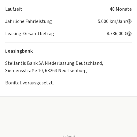
- USB-Anschluss
Laufzeit
48 Monate
- MP3
- Bluetooth
Jährliche Fahrleistung
5.000 km/Jahr
- Freisprecheinrichtung
Leasing-Gesamtbetrag
8.736,00 €
- Apple CarPlay
- Android Auto
- Sprachsteuerung
Leasingbank
- DAB
Stellantis Bank SA Niederlassung Deutschland,
- Touchscreen
Siemensstraße 10, 63263 Neu-Isenburg
- Induktionsladen für Smartphones
- Musikstreaming
Bonität vorausgesetzt.
Umwelt
- Abgasnorm Euro 6E
- Grüne Umweltplakette
Qualität
- Nichtraucherfahrzeug
Sonstiges
- Metallic