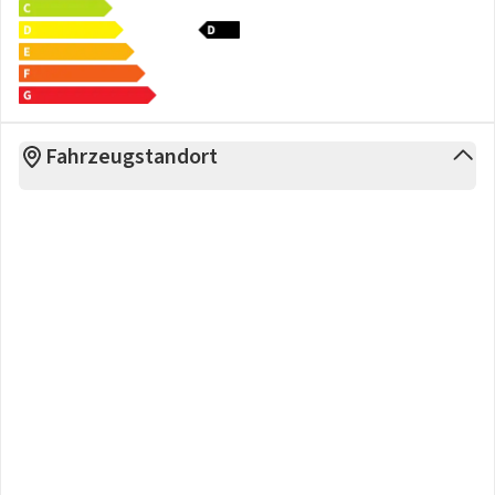
- Außenspiegel elektrisch verstellbar
- Außenspiegelkappen in Wagenfarbe
- Geschwindigkeitsregelanlage
- Heckschreibenreiniger (Wischer+Düse)
- Innenraumbeleuchtung am zentralen Armaturenbrett
- Innenraumbeleuchtung vordere Sitzreihe
Fahrzeugstandort
- Instrumentenanzeige als 7-Zoll-TFT-Farbdisplay
- Keyless Go
- Klimaautomatik
- LED Heckleuchten
- Regensensor
- Soft-Touch-Multifunktionslenkrad
- Sonnenblende mit Spiegel (Beifahrer)
- VollLED-Scheinwerfer Infinity
- Sicherheit
- Aufmerksamkeitsassistent
- Beifahrerairbag deaktivierbar
- Elektrische Parkbremse
- Elektrische Servolenkung