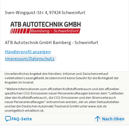
- Elektronische Stabilitätskontrolle (ESC)
Sven-Wingquist-Str. 4, 97424 Schweinfurt
- Fahrerairbag
- Kopfstützen hinten
- LED-Tagfahrlicht
- Nebelschlussleuchte
- Notruf & SOS-Knopf
ATB Autotechnik GmbH Bamberg - Schweinfurt
- Parksensoren hinten
Händlerprofil anzeigen
- Seitenairbags vorne
Impressum/Datenschutz
- Sicherheitsgurtwarner hinten
- Sicherheitsgurtwarner vorne
Unverbindliches Angebot des
Händlers
. Irrtümer und Zwischenverkauf
- Verkehrszeichenerkennung
vorbehalten! LeasingMarkt.de übernimmt keine Gewähr für die Richtigkeit der
- Zubehör:
Angaben im Inserat.
- Betriebsanleitung Deutsch
* Weitere Informationen zum offiziellen Kraftstoffverbrauch und den offiziellen
spezifischen CO2-Emissionen neuer Personenkraftwagen können dem "Leitfaden
- Garantieheft Deutsch
über den Kraftstoffverbrauch, die CO2-Emissionen und den Stromverbrauch
neuer Personenkraftwagen" entnommen werden, der an allen Verkaufsstellen
- Reifenreparaturkit Fix&Go
und bei der Deutschen Automobil Treuhand GmbH unter www.dat.de
- Reifenreparaturkit Sticker (DE)
unentgeltlich erhältlich ist.
- Tasche für Reifenkit
FAQ-Seite
Nach Oben
- Torino Badge auf der C-Säule