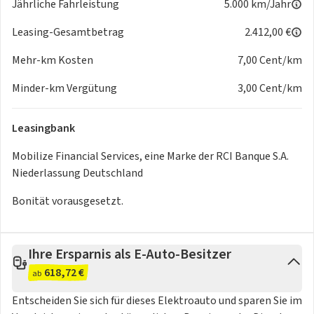
Jährliche Fahrleistung
5.000 km/Jahr
2. Unternehmen besteht 12 Monate oder länger
3. Kopie Personalausweis (Vorder- und Rückseite) von
Leasing-Gesamtbetrag
2.412,00 €
Geschäftsführer oder Inhaber
Mehr-km Kosten
7,00 Cent/km
4. IBAN (Bankverbindung)
5. Steuernummer und Steuer-ID (xxx / xxx / xxxxx)
Minder-km Vergütung
3,00 Cent/km
Leasingbank
Mobilize Financial Services, eine Marke der RCI Banque S.A.
Ihre Vorteile auf einen Blick:
Niederlassung Deutschland
- Erfahrener,
offizieller
Renault-Vertragshändler
Bonität vorausgesetzt.
-
Keine
Reimporte
- Bundesweiter
Zulassungsservice
- Verfügbarkeit
diverser Services
(je nach Angebot) wie z.B.
Ihre Ersparnis als E-Auto-Besitzer
Wartungsverträge oder Versicherungs-Service
618,72 €
ab
Entscheiden Sie sich für dieses Elektroauto und sparen Sie im