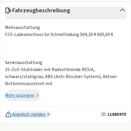
Fahrzeugbeschreibung
Mehrausstattung
CCS-Ladeanschluss für Schnellladung 504,20 € 600,00 €
Serienausstattung
15-Zoll-Stahlräder mit Radvollblende RESIA,
schwarz/stahlgrau, ABS (Anti-Blockier-System), Aktiver
Notbremsassistent mit
Fußgänger-/Fahrraderkennung, Automatische
Mehr anzeigen
Türverriegelung nach dem Anfahren, Außenspiegel manuell
einstellbar,
Digitales 7-Zoll-Fahrinfodisplay in Farbe, E-Call:
Angebot melden
ID:
11865975
Automatischer Notruf, Eco-Mode zur
Reichweitenoptimierung, Einparkhilfe