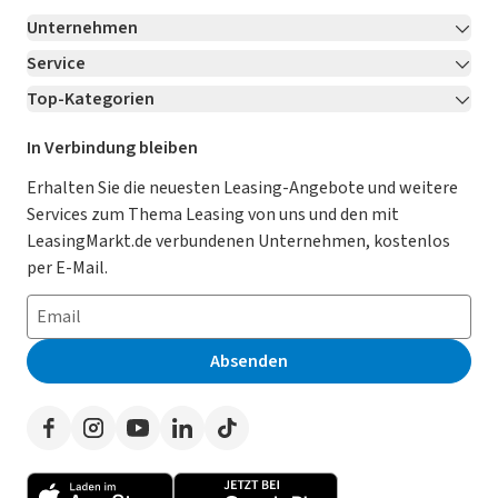
Unternehmen
Service
Über LeasingMarkt.de
Top-Kategorien
Kontakt
Karriere
Jetzt bewerben!
Leasing Deals
Ratgeber
Für Händler
In Verbindung bleiben
Gebrauchtwagen Leasing
Magazin
Kooperation mit AutoScout24
Erhalten Sie die neuesten Leasing-Angebote und weitere
Services zum Thema Leasing von uns und den mit
Leasing ohne Anzahlung
Datenschutz-Einstellungen
AGB
LeasingMarkt.de verbundenen Unternehmen, kostenlos
E-Auto Leasing
So funktioniert’s
Datenschutz
per E-Mail.
Privatleasing
Häufig gestellte Fragen
Impressum
Leasing-Vergleiche
Leasing-Lexikon
Erklärung zur Barrierefreiheit
Absenden
Herstellerverzeichnis
Auto-Tests
Presse
Händlerverzeichnis
Werben auf LeasingMarkt.de
Autoleasing in der Nähe