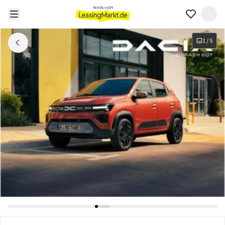
1
/
5