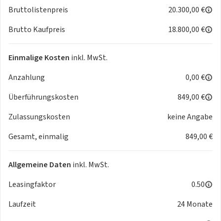
Geschwindigkeitsbegrenzer, Verkehrszeichenerkennung mit
Bruttolistenpreis
20.300,00 €
Geschwindigkeitswarner, Vordersitze mit Kartentaschen an
Brutto Kaufpreis
18.800,00 €
den Rückseiten, Vorrichtung für Alkohol-Wegfahrsperre,
Zentralverriegelung mit Funk-Fernbedienung
Einmalige Kosten
inkl. MwSt.
Anzahlung
0,00 €
Überführungskosten
849,00 €
Zulassungskosten
keine Angabe
Bilder können abweichen
Gesamt, einmalig
849,00 €
Allgemeine Daten
inkl. MwSt.
Für gewerbliche Leasinganfragen:
Leasingfaktor
0.50
Für die Anfrage bei der Bank (Bonitätsprüfung)
Laufzeit
24 Monate
benötigen wir;
1. Handelsregisterauszug oder Gewerbeanmeldung