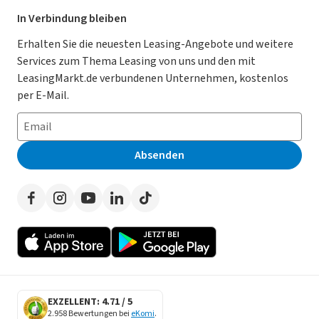
Leasing Deals
Ratgeber
Für Händler
In Verbindung bleiben
Gebrauchtwagen Leasing
Magazin
Kooperation mit AutoScout24
Erhalten Sie die neuesten Leasing-Angebote und weitere
Services zum Thema Leasing von uns und den mit
Leasing ohne Anzahlung
Datenschutz-Einstellungen
AGB
LeasingMarkt.de verbundenen Unternehmen, kostenlos
E-Auto Leasing
So funktioniert’s
Datenschutz
per E-Mail.
Privatleasing
Häufig gestellte Fragen
Impressum
Leasing-Vergleiche
Leasing-Lexikon
Erklärung zur Barrierefreiheit
Absenden
Herstellerverzeichnis
Auto-Tests
Presse
Händlerverzeichnis
Werben auf LeasingMarkt.de
Autoleasing in der Nähe
EXZELLENT: 4.71 / 5
2.958 Bewertungen bei
eKomi
.