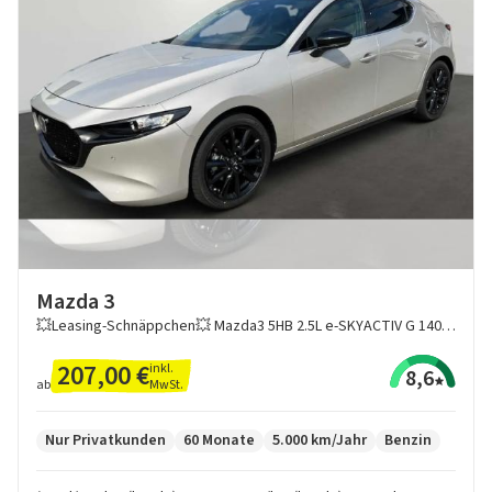
Mazda 3
💥Leasing-Schnäppchen💥 Mazda3 5HB 2.5L e-SKYACTIV G 140ps 6AT FWD Homura
207,00 €
inkl.
8,6
MwSt.
ab
Nur Privatkunden
60 Monate
5.000 km/Jahr
Benzin