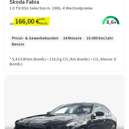
Skoda Fabia
1.0 TSI DSG Selection m. 1000,- € Wechselprämie
166,00 €
inkl.
8,6
MwSt.
ab
Privat- & Gewerbekunden
24 Monate
10.000 km/Jahr
Benzin
* 5,4 l/100 km (komb.) • 118,0 g CO₂/km (komb.) • CO₂-Klasse: D
(komb.)