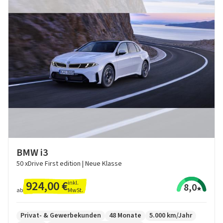
BMW i3
50 xDrive First edition | Neue Klasse
924,00 €
inkl.
8,0
MwSt.
ab
Privat- & Gewerbekunden
48 Monate
5.000 km/Jahr