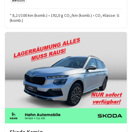
Benzin
* 8,2 l/100 km (komb.) • 192,0 g CO₂/km (komb.) • CO₂-Klasse: G
(komb.)