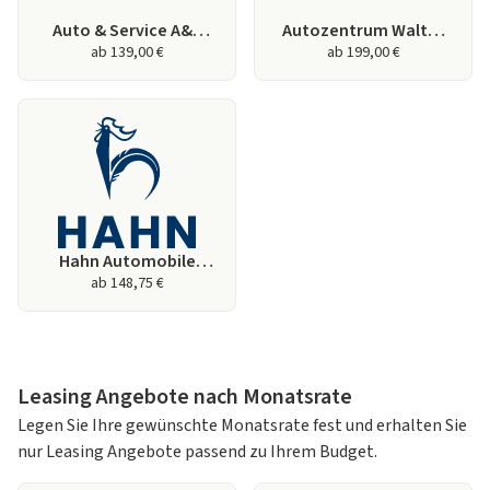
Auto & Service A&S
Autozentrum Walter
ab 139,00 €
ab 199,00 €
GmbH & Co. KG
GmbH & Co KG
Hahn Automobile
ab 148,75 €
GmbH
Leasing Angebote nach Monatsrate
Legen Sie Ihre gewünschte Monatsrate fest und erhalten Sie
nur Leasing Angebote passend zu Ihrem Budget.