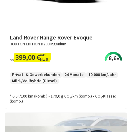
Land Rover Range Rover Evoque
HOXTON EDITION D200 Ingenium
399,00 €
inkl.
8,6
MwSt.
ab
Privat- & Gewerbekunden
24 Monate
10.000 km/Jahr
Mild-/Vollhybrid (Diesel)
* 6,5 l/100 km (komb.) • 170,0 g CO₂/km (komb.) • CO₂-Klasse: F
(komb.)