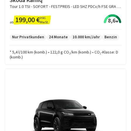
Skoda Kamiq
Tour 1.0 TSI - SOFORT - FESTPREIS - LED SHZ PDCv/h FSE GRA Kessy
199,00 €
inkl.
8,6
MwSt.
ab
Nur Privatkunden
24 Monate
10.000 km/Jahr
Benzin
* 5,4 l/100 km (komb.) • 122,0 g CO₂/km (komb.) • CO₂-Klasse: D
(komb.)