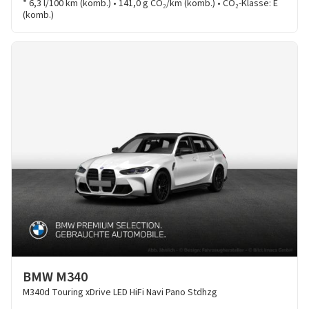
* 6,3 l/100 km (komb.) • 141,0 g CO₂/km (komb.) • CO₂-Klasse: E
(komb.)
BMW M340
M340d Touring xDrive LED HiFi Navi Pano Stdhzg