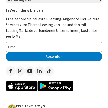
Kontakt
Karriere
Jetzt bewerben!
Leasing Deals
Ratgeber
Für Händler
In Verbindung bleiben
Gebrauchtwagen Leasing
Magazin
Kooperation mit AutoScout24
Erhalten Sie die neuesten Leasing-Angebote und weitere
Services zum Thema Leasing von uns und den mit
Leasing ohne Anzahlung
Datenschutz-Einstellungen
AGB
LeasingMarkt.de verbundenen Unternehmen, kostenlos
E-Auto Leasing
So funktioniert’s
Datenschutz
per E-Mail.
Privatleasing
Häufig gestellte Fragen
Impressum
Leasing-Vergleiche
Leasing-Lexikon
Erklärung zur Barrierefreiheit
Absenden
Herstellerverzeichnis
Auto-Tests
Presse
Händlerverzeichnis
Werben auf LeasingMarkt.de
Autoleasing in der Nähe
EXZELLENT: 4.71 / 5