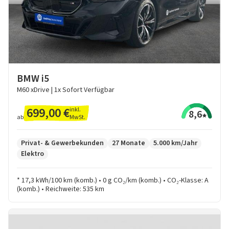
BMW i5
M60 xDrive | 1x Sofort Verfügbar
699,00 €
inkl.
8,6
MwSt.
ab
Privat- & Gewerbekunden
27 Monate
5.000 km/Jahr
Elektro
* 17,3 kWh/100 km (komb.) • 0 g CO₂/km (komb.) • CO₂-Klasse: A
(komb.) • Reichweite: 535 km