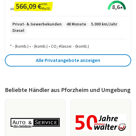
566,09 €
inkl.
8,6
MwSt.
ab
Privat- & Gewerbekunden
48 Monate
5.000 km/Jahr
Diesel
* - (komb.) • - (komb.) • CO₂-Klasse: - (komb.)
Alle Privatangebote anzeigen
Beliebte Händler aus Pforzheim und Umgebung