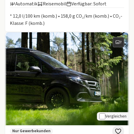
Automatik
Reisemobil
Verfügbar: Sofort
Informationen zum Kraftstoffverbrauch:
* 12,0 l/100 km (komb.) • 158,0 g CO₂/km (komb.) • CO₂-
Klasse: F (komb.)
7
Vergleichen
Nur Gewerbekunden