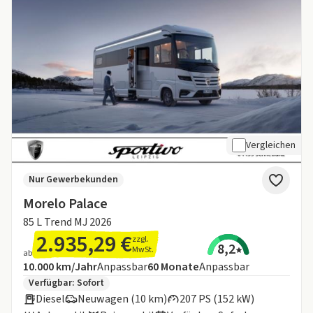
Vergleichen
Nur Gewerbekunden
Morelo Palace
85 L Trend MJ 2026
2.935,29 €
zzgl.
8,2
MwSt.
ab
Angebotsdetails:
Inklusive Laufleistung
Laufzeit
10.000 km/Jahr
Anpassbar
60
Monate
Anpassbar
Zusätzliche Fahrzeuginformationen:
Verfügbar: Sofort
Diesel
Neuwagen (10 km)
207 PS (152 kW)