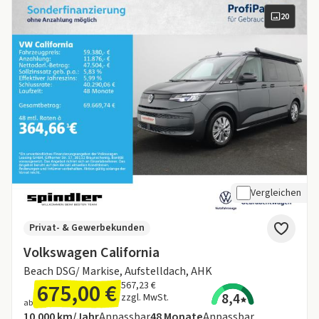
20
Vergleichen
Privat- & Gewerbekunden
Volkswagen California
Beach DSG/ Markise, Aufstelldach, AHK
675,00 €
567,23 €
8,4
zzgl. MwSt.
ab
Angebotsdetails:
Inklusive Laufleistung
Laufzeit
10.000 km/Jahr
Anpassbar
48
Monate
Anpassbar