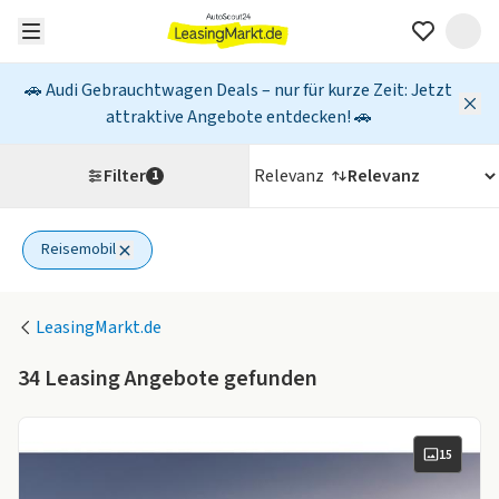
🚗 Audi Gebrauchtwagen Deals – nur für kurze Zeit: Jetzt
attraktive Angebote entdecken! 🚗
Filter
Relevanz
1
Reisemobil
1 aktiver Filter
LeasingMarkt.de
34
Leasing Angebote gefunden
15