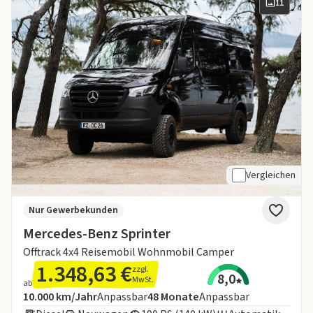
11
Vergleichen
Nur Gewerbekunden
Mercedes-Benz Sprinter
Offtrack 4x4 Reisemobil Wohnmobil Camper
1.348,63 €
zzgl.
8,0
MwSt.
ab
Angebotsdetails:
Inklusive Laufleistung
Laufzeit
10.000 km/Jahr
Anpassbar
48
Monate
Anpassbar