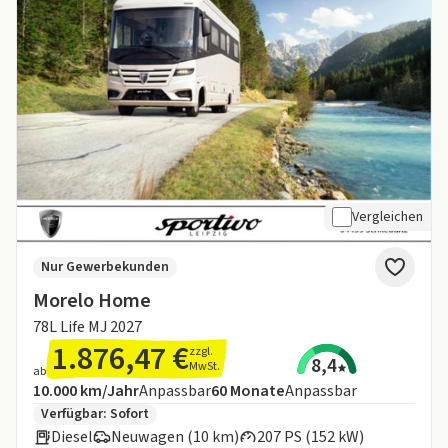
Vergleichen
Nur Gewerbekunden
Morelo Home
78L Life MJ 2027
1.876,47 €
zzgl.
8,4
MwSt.
ab
Angebotsdetails:
Inklusive Laufleistung
Laufzeit
10.000 km/Jahr
Anpassbar
60
Monate
Anpassbar
Zusätzliche Fahrzeuginformationen:
Verfügbar: Sofort
Diesel
Neuwagen (10 km)
207 PS (152 kW)