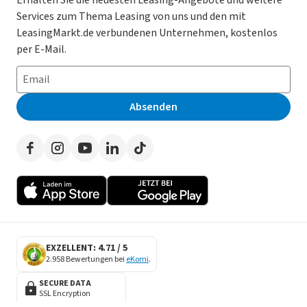
Services zum Thema Leasing von uns und den mit
Leasing ohne Anzahlung
Datenschutz-Einstellungen
AGB
LeasingMarkt.de verbundenen Unternehmen, kostenlos
E-Auto Leasing
So funktioniert’s
Datenschutz
per E-Mail.
Privatleasing
Häufig gestellte Fragen
Impressum
Leasing-Vergleiche
Leasing-Lexikon
Erklärung zur Barrierefreiheit
Absenden
Herstellerverzeichnis
Auto-Tests
Presse
Händlerverzeichnis
Werben auf LeasingMarkt.de
Autoleasing in der Nähe
EXZELLENT: 4.71 / 5
2.958 Bewertungen bei
eKomi
.
SECURE DATA
SSL Encryption