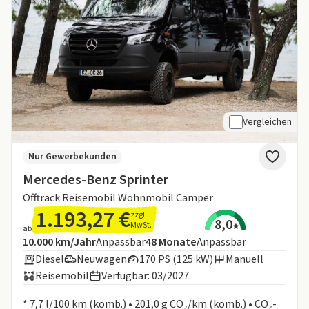
Vergleichen
Nur Gewerbekunden
Mercedes-Benz Sprinter
Offtrack Reisemobil Wohnmobil Camper
1.193,27 €
zzgl.
8,0
MwSt.
ab
Angebotsdetails:
Inklusive Laufleistung
Laufzeit
10.000 km/Jahr
Anpassbar
48
Monate
Anpassbar
Diesel
Neuwagen
170 PS (125 kW)
Manuell
Reisemobil
Verfügbar: 03/2027
Informationen zum Kraftstoffverbrauch:
* 7,7 l/100 km (komb.) • 201,0 g CO₂/km (komb.) • CO₂-