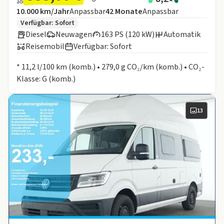
ab
Angebotsdetails:
Inklusive Laufleistung
Laufzeit
10.000 km/Jahr
Anpassbar
42
Monate
Anpassbar
Zusätzliche Fahrzeuginformationen:
Verfügbar: Sofort
Diesel
Neuwagen
163 PS (120 kW)
Automatik
Reisemobil
Verfügbar: Sofort
Informationen zum Kraftstoffverbrauch:
* 11,2 l/100 km (komb.) • 279,0 g CO₂/km (komb.) • CO₂-
Klasse: G (komb.)
13