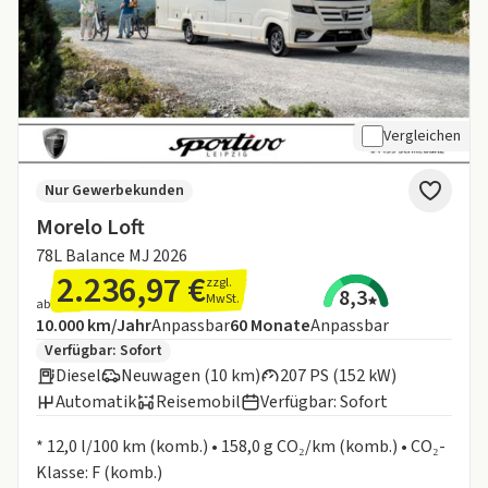
Vergleichen
Nur Gewerbekunden
Morelo Loft
78L Balance MJ 2026
2.236,97 €
zzgl.
8,3
MwSt.
ab
Angebotsdetails:
Inklusive Laufleistung
Laufzeit
10.000 km/Jahr
Anpassbar
60
Monate
Anpassbar
Zusätzliche Fahrzeuginformationen:
Verfügbar: Sofort
Diesel
Neuwagen (10 km)
207 PS (152 kW)
Automatik
Reisemobil
Verfügbar: Sofort
Informationen zum Kraftstoffverbrauch:
* 12,0 l/100 km (komb.) • 158,0 g CO₂/km (komb.) • CO₂-
Klasse: F (komb.)