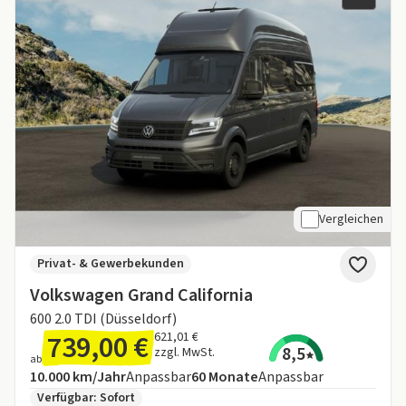
Vergleichen
Privat- & Gewerbekunden
Volkswagen Grand California
600 2.0 TDI (Düsseldorf)
739,00 €
621,01 €
8,5
zzgl. MwSt.
ab
Angebotsdetails:
Inklusive Laufleistung
Laufzeit
10.000 km/Jahr
Anpassbar
60
Monate
Anpassbar
Zusätzliche Fahrzeuginformationen:
Verfügbar: Sofort