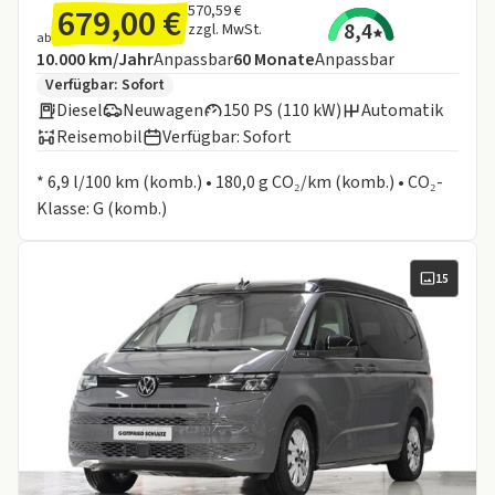
679,00 €
570,59 €
8,4
zzgl. MwSt.
ab
Angebotsdetails:
Inklusive Laufleistung
Laufzeit
10.000 km/Jahr
Anpassbar
60
Monate
Anpassbar
Zusätzliche Fahrzeuginformationen:
Verfügbar: Sofort
Diesel
Neuwagen
150 PS (110 kW)
Automatik
Reisemobil
Verfügbar: Sofort
Informationen zum Kraftstoffverbrauch:
* 6,9 l/100 km (komb.) • 180,0 g CO₂/km (komb.) • CO₂-
Klasse: G (komb.)
15