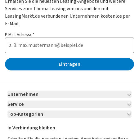
Erhalten Sie die neuesten Leasing-Angebote und weitere
Services zum Thema Leasing von uns und den mit
LeasingMarkt.de verbundenen Unternehmen kostenlos per
E-Mail.
E-Mail-Adresse*
Eintragen
Unternehmen
Service
Über LeasingMarkt.de
Top-Kategorien
Kontakt
Karriere
Jetzt bewerben!
Leasing Deals
Ratgeber
Für Händler
In Verbindung bleiben
Gebrauchtwagen Leasing
Magazin
Kooperation mit AutoScout24
Erhalten Sie die neuesten Leasing-Angebote und weitere