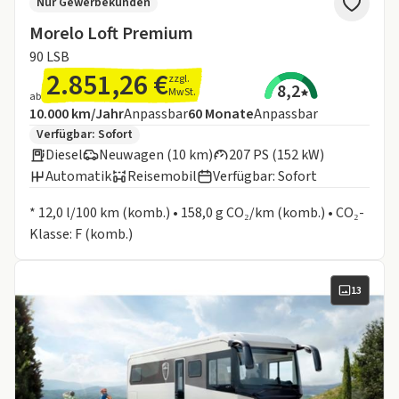
Nur Gewerbekunden
Morelo Loft Premium
90 LSB
2.851,26 €
zzgl.
8,2
MwSt.
ab
Angebotsdetails:
Inklusive Laufleistung
Laufzeit
10.000 km/Jahr
Anpassbar
60
Monate
Anpassbar
Zusätzliche Fahrzeuginformationen:
Verfügbar: Sofort
Diesel
Neuwagen (10 km)
207 PS (152 kW)
Automatik
Reisemobil
Verfügbar: Sofort
Informationen zum Kraftstoffverbrauch:
* 12,0 l/100 km (komb.) • 158,0 g CO₂/km (komb.) • CO₂-
Klasse: F (komb.)
13