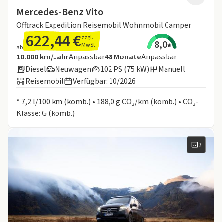
Mercedes-Benz Vito
Offtrack Expedition Reisemobil Wohnmobil Camper
622,44 €
zzgl.
8,0
MwSt.
ab
Angebotsdetails:
Inklusive Laufleistung
Laufzeit
10.000 km/Jahr
Anpassbar
48
Monate
Anpassbar
Diesel
Neuwagen
102 PS (75 kW)
Manuell
Reisemobil
Verfügbar: 10/2026
Informationen zum Kraftstoffverbrauch:
* 7,2 l/100 km (komb.) • 188,0 g CO₂/km (komb.) • CO₂-
Klasse: G (komb.)
7