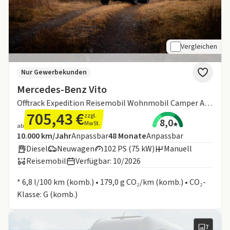
Vergleichen
Nur Gewerbekunden
Mercedes-Benz Vito
Offtrack Expedition Reisemobil Wohnmobil Camper Aufstelldach
705,43 €
zzgl.
8,0
MwSt.
ab
Angebotsdetails:
Inklusive Laufleistung
Laufzeit
10.000 km/Jahr
Anpassbar
48
Monate
Anpassbar
Diesel
Neuwagen
102 PS (75 kW)
Manuell
Reisemobil
Verfügbar: 10/2026
Informationen zum Kraftstoffverbrauch:
* 6,8 l/100 km (komb.) • 179,0 g CO₂/km (komb.) • CO₂-
Klasse: G (komb.)
7