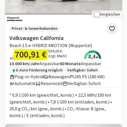
Vergleichen
Privat- & Gewerbekunden
Volkswagen California
Beach 1.5 e-HYBRID 4MOTION (Wuppertal)
700,91 €
589,00 €
8,4
zzgl. MwSt.
ab
Angebotsdetails:
Inklusive Laufleistung
Laufzeit
10.000 km/Jahr
Anpassbar
60
Monate
Anpassbar
Zusätzliche Fahrzeuginformationen:
E-Auto Förderung möglich
Verfügbar: Sofort
Plug-in-Hybrid
Neuwagen
245 PS (180 kW)
Automatik
Reisemobil
Verfügbar: Sofort
Informationen zum Kraftstoffverbrauch:
* 0,9 l/100 km (gewichtet, komb.) + 22,5 kWh/100 km
(gewichtet, komb.) • 7,8 l/100 km (entladen, komb.) •
20,0 g CO₂/km (gew., komb.) • CO₂-Klasse: B (gew.,
komb.) / E (entladen, komb.)