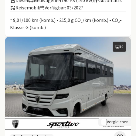
Diesel
Neuwagen
190 PS (140 kW)
Automatik
Reisemobil
Verfügbar: 03/2027
Informationen zum Kraftstoffverbrauch:
* 9,0 l/100 km (komb.) • 215,0 g CO₂/km (komb.) • CO₂-
Klasse: G (komb.)
19
Vergleichen