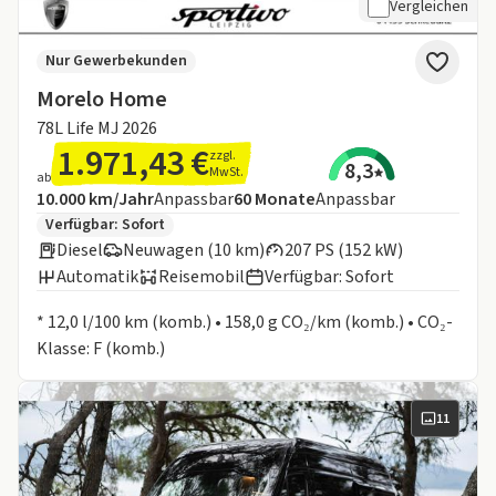
Vergleichen
Nur Gewerbekunden
Morelo Home
78L Life MJ 2026
1.971,43 €
zzgl.
8,3
MwSt.
ab
Angebotsdetails:
Inklusive Laufleistung
Laufzeit
10.000 km/Jahr
Anpassbar
60
Monate
Anpassbar
Zusätzliche Fahrzeuginformationen:
Verfügbar: Sofort
Diesel
Neuwagen (10 km)
207 PS (152 kW)
Automatik
Reisemobil
Verfügbar: Sofort
Informationen zum Kraftstoffverbrauch:
* 12,0 l/100 km (komb.) • 158,0 g CO₂/km (komb.) • CO₂-
Klasse: F (komb.)
11