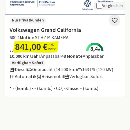
Vergleichen
Nur Privatkunden
Volkswagen Grand California
600 4Motion STHZ R-KAMERA
841,00 €
inkl.
8,4
MwSt.
ab
Angebotsdetails:
Inklusive Laufleistung
Laufzeit
10.000 km/Jahr
Anpassbar
48
Monate
Anpassbar
Zusätzliche Fahrzeuginformationen:
Verfügbar: Sofort
Diesel
Gebraucht (14.200 km)
163 PS (120 kW)
Automatik
Reisemobil
Verfügbar: Sofort
Informationen zum Kraftstoffverbrauch:
* - (komb.) • - (komb.) • CO₂-Klasse: - (komb.)