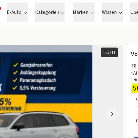
E-Auto
Kategorien
Marken
Wissen
Üb
1
/
11
Vo
T8
*A
N
5
E