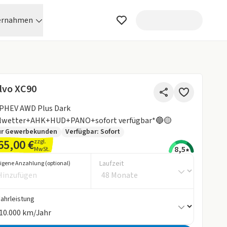
ernahmen
lvo XC90
 PHEV AWD Plus Dark
llwetter+AHK+HUD+PANO+sofort verfügbar*🔵🟡
ur Gewerbekunden
Verfügbar: Sofort
65,00 €
zzgl.
8,5
MwSt.
Laufzeit
igene Anzahlung (optional)
Fahrleistung