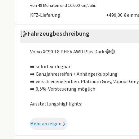
von 48 Monaten und 10.000 km/Jahr.
LED Scheinwerfer
LED Tagfahrli
KFZ-Lieferung
+499,00 € einm
Müdigkeits-Warnsystem
Notbremsassi
Reifendruckkontrollsystem
Rückfahrkame
Fahrzeugbeschreibung
Spurhalteassistent
Totwinkel-Ass
Volvo XC90 T8 PHEV AWD Plus Dark 🔵🟡
Sonstige
Alufelgen
Anhängerkupp
➡️ sofort verfügbar
➡️ Ganzjahresreifen + Anhängerkupplung
Dachreling
elektrisches 
➡️ verschiedene Farben: Platinum Grey, Vapour Gre
➡️ 0,5%-Versteuerung möglich
Isofix
Metalliclackie
Schiebedach
Ausstattungshighlights:
Weniger anzei
➡️ Audiosystem von Harman & Kardon
Mehr anzeigen
➡️ Anhängerkupplung schwenkbar, semi-elektrisc
➡️ Seiten- und Heckfenster abgedunkelt (ab B-Säul