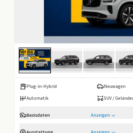
Plug-in-Hybrid
Neuwagen
Automatik
SUV / Geländ
Basisdaten
Anzeigen
Reichweite
71 km
Ausstattung
Anzeigen