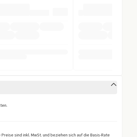
ystem
ung
pomat
ag
inten
ten.
Kamera vorne
orne
Preise sind inkl. MwSt. und beziehen sich auf die Basis-Rate