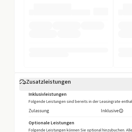
Multifunktionslenkrad
Navigationss
Soundsystem
Sprachsteuer
Start/Stop-Automatik
Touchscreen
USB
Sicherheit
ABS
Abstandstem
Allradantrieb
Beifahrer-Airb
Zusatzleistungen
Einparkhilfe
Einparkhilfe h
Inklusivleistungen
Folgende Leistungen sind bereits in der Leasingrate enthal
Einparkhilfe Kamera 360 Grad
Einparkhilfe 
Zulassung
Inklusive
Einparkhilfe seitlich
Einparkhilfe v
Optionale Leistungen
ESP
Fahrer-Airbag
Folgende Leistungen können Sie optional hinzubuchen. Alle 