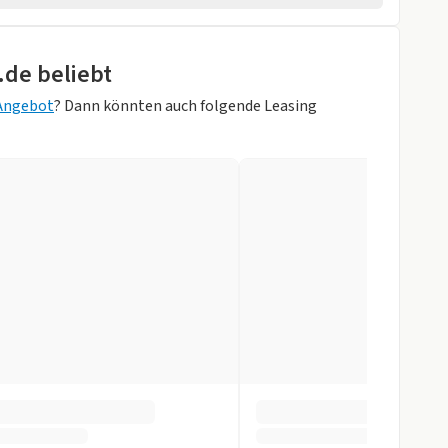
wagen
rad
.de beliebt
rheber
 Angebot
? Dann könnten auch folgende Leasing
 Grey)
sung
/Ledernachbildung)
Zentralverr.
orne
itzbank
gen
r
ay