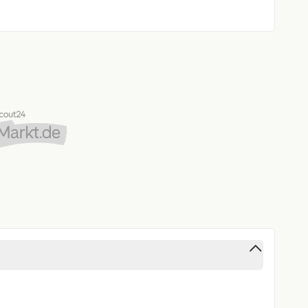
nlichtassistent
ießlich für Gewerbetreibende und Freiberufler mit
er Tätigkeit!