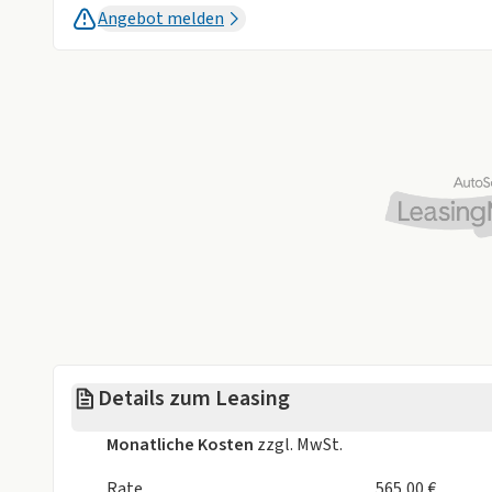
➡️ Panorama-Glasschiebedach mit Hebefunktion
Angebot melden
➡️ Voll-LED-Scheinwerfer „Thors Hammer“ mit Fer
➡️ Head-Up-Display
➡️ Standheizung (elektrisch)
... und vieles mehr!
Angebot gilt solange der Vorrat reicht und ausschl
Haupteinnahmen aus gewerblicher und freiberuflich
Details zum Leasing
Monatliche Kosten
zzgl. MwSt.
Rate
565,00 €