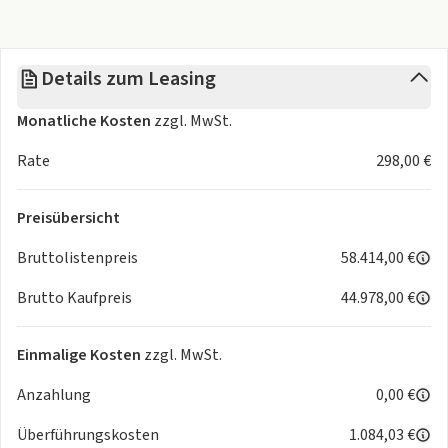
PSF Sportfahrwerk EUR 255,01
QA2 1 Kindersitz mit Seitenhalt und Seitenkopfstütze,
herausklappbar,
Details zum Leasing
rechts in der 2. Sitzreihe EUR 230,00
RBK Infotainment-Paket "Discover Media" EUR 625,00
Monatliche Kosten
zzgl. MwSt.
U9E 2 USB-C-Schnittstellen vorn, 2 USB-C-Ladebuchsen an
der
Rate
298,00 €
Mittelkonsole hinten; Ladeleistung bis zu 45 W EUR 150,00
W08 R-Line EUR 2.304,99
Preisübersicht
WHA Standheizung und -lüftung EUR 1.330,00
Bruttolistenpreis
58.414,00 €
Brutto Kaufpreis
44.978,00 €
Einmalige Kosten
zzgl. MwSt.
Anzahlung
0,00 €
Überführungskosten
1.084,03 €