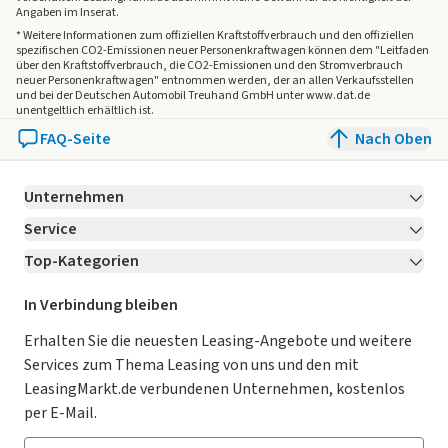
Angaben im Inserat.
* Weitere Informationen zum offiziellen Kraftstoffverbrauch und den offiziellen
spezifischen CO2-Emissionen neuer Personenkraftwagen können dem "Leitfaden
über den Kraftstoffverbrauch, die CO2-Emissionen und den Stromverbrauch
neuer Personenkraftwagen" entnommen werden, der an allen Verkaufsstellen
und bei der Deutschen Automobil Treuhand GmbH unter www.dat.de
unentgeltlich erhältlich ist.
FAQ-Seite
Nach Oben
Unternehmen
Service
Über LeasingMarkt.de
Top-Kategorien
Kontakt
Karriere
Jetzt bewerben!
Leasing Deals
Ratgeber
Für Händler
In Verbindung bleiben
Gebrauchtwagen Leasing
Magazin
Kooperation mit AutoScout24
Erhalten Sie die neuesten Leasing-Angebote und weitere
Services zum Thema Leasing von uns und den mit
Leasing ohne Anzahlung
Datenschutz-Einstellungen
AGB
LeasingMarkt.de verbundenen Unternehmen, kostenlos
E-Auto Leasing
So funktioniert’s
Datenschutz
per E-Mail.
Privatleasing
Häufig gestellte Fragen