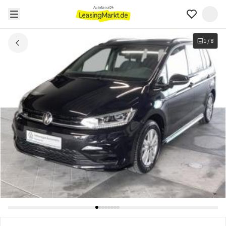
1
/
8