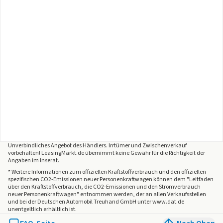
Unverbindliches Angebot des
Händlers
. Irrtümer und Zwischenverkauf
vorbehalten! LeasingMarkt.de übernimmt keine Gewähr für die Richtigkeit der
Angaben im Inserat.
* Weitere Informationen zum offiziellen Kraftstoffverbrauch und den offiziellen
spezifischen CO2-Emissionen neuer Personenkraftwagen können dem "Leitfaden
über den Kraftstoffverbrauch, die CO2-Emissionen und den Stromverbrauch
neuer Personenkraftwagen" entnommen werden, der an allen Verkaufsstellen
und bei der Deutschen Automobil Treuhand GmbH unter www.dat.de
unentgeltlich erhältlich ist.