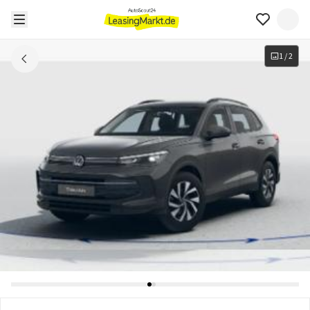
1
/
2