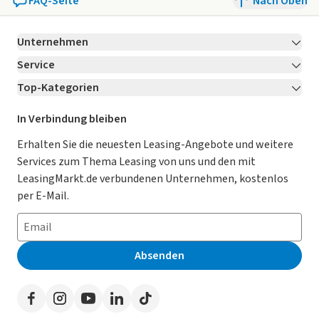
FAQ-Seite
Nach Oben
Unternehmen
Service
Über LeasingMarkt.de
Top-Kategorien
Kontakt
Karriere
Jetzt bewerben!
Leasing Deals
Ratgeber
Für Händler
In Verbindung bleiben
Gebrauchtwagen Leasing
Magazin
Kooperation mit AutoScout24
Erhalten Sie die neuesten Leasing-Angebote und weitere
Services zum Thema Leasing von uns und den mit
Leasing ohne Anzahlung
Datenschutz-Einstellungen
AGB
LeasingMarkt.de verbundenen Unternehmen, kostenlos
E-Auto Leasing
So funktioniert’s
Datenschutz
per E-Mail.
Privatleasing
Häufig gestellte Fragen
Impressum
Leasing-Vergleiche
Leasing-Lexikon
Erklärung zur Barrierefreiheit
Absenden
Herstellerverzeichnis
Auto-Tests
Presse
Händlerverzeichnis
Werben auf LeasingMarkt.de
Autoleasing in der Nähe