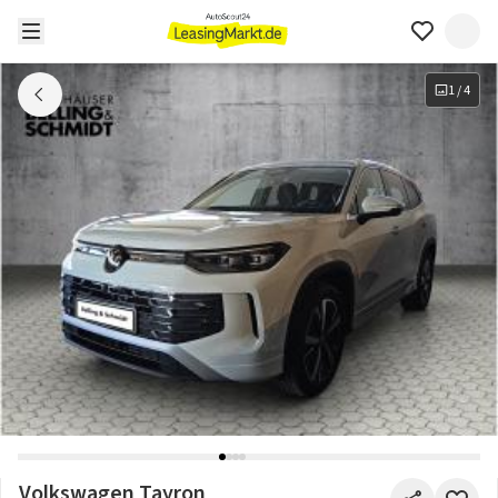
1
/
4
Volkswagen Tayron