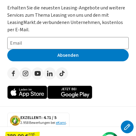
Gebrauchtwagen Leasing
Magazin
Kooperation mit AutoScout24
Erhalten Sie die neuesten Leasing-Angebote und weitere
Services zum Thema Leasing von uns und den mit
Leasing ohne Anzahlung
Datenschutz-Einstellungen
AGB
LeasingMarkt.de verbundenen Unternehmen, kostenlos
E-Auto Leasing
So funktioniert’s
Datenschutz
per E-Mail.
Privatleasing
Häufig gestellte Fragen
Impressum
Leasing-Vergleiche
Leasing-Lexikon
Erklärung zur Barrierefreiheit
Absenden
Herstellerverzeichnis
Auto-Tests
Presse
Händlerverzeichnis
Werben auf LeasingMarkt.de
Autoleasing in der Nähe
EXZELLENT: 4.71 / 5
2.958 Bewertungen bei
eKomi
.
SECURE DATA
zzgl.