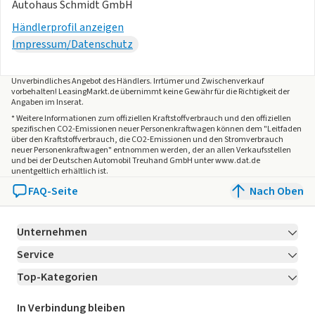
Autohaus Schmidt GmbH
Händlerprofil anzeigen
Impressum/Datenschutz
Unverbindliches Angebot des
Händlers
. Irrtümer und Zwischenverkauf
vorbehalten! LeasingMarkt.de übernimmt keine Gewähr für die Richtigkeit der
Angaben im Inserat.
* Weitere Informationen zum offiziellen Kraftstoffverbrauch und den offiziellen
spezifischen CO2-Emissionen neuer Personenkraftwagen können dem "Leitfaden
über den Kraftstoffverbrauch, die CO2-Emissionen und den Stromverbrauch
neuer Personenkraftwagen" entnommen werden, der an allen Verkaufsstellen
und bei der Deutschen Automobil Treuhand GmbH unter www.dat.de
unentgeltlich erhältlich ist.
FAQ-Seite
Nach Oben
Unternehmen
Service
Über LeasingMarkt.de
Top-Kategorien
Kontakt
Karriere
Jetzt bewerben!
Leasing Deals
Ratgeber
Für Händler
In Verbindung bleiben