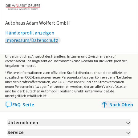
- Fußgänger- und Radfahrererkennung
Garantie 24 Monate ab Tag der Erstzulassung, Angaben zum
Hersteller: Volkswagen AG, Volkswagen, Berliner Ring 2,
Autohaus Adam Wolfert GmbH
38440 Wolfsburg, Deutschland,
Kontakt
,
Händlerprofil anzeigen
kundenbetreuung(at)
Kontakt
, Produktinformationen:
Impressum/Datenschutz
Preis gültig bis 30.06.2026!;
Unverbindliches Angebot des
Händlers
. Irrtümer und Zwischenverkauf
Um Wartezeiten vor Ort zu vermeiden und Ihnen eine
vorbehalten! LeasingMarkt.de übernimmt keine Gewähr für die Richtigkeit der
individuelle Beratung und Probefahrt ermöglichen zu
Angaben im Inserat.
können, möchten wir Sie bitten, vor Ihrem Besuch bei uns
* Weitere Informationen zum offiziellen Kraftstoffverbrauch und den offiziellen
spezifischen CO2-Emissionen neuer Personenkraftwagen können dem "Leitfaden
im Autohaus einen Termin mit unserem Verkaufsteam zu
über den Kraftstoffverbrauch, die CO2-Emissionen und den Stromverbrauch
neuer Personenkraftwagen" entnommen werden, der an allen Verkaufsstellen
vereinbaren. Vielen Dank im Voraus.
und bei der Deutschen Automobil Treuhand GmbH unter www.dat.de
unentgeltlich erhältlich ist.
FAQ-Seite
Nach Oben
Die angegebenen Verbrauchsangaben beziehen sich auf
WLTP-Werte. Zwischenverkauf und Irrtümer für dieses
Angebot sind ausdrücklich vorbehalten. Ausschlaggebend
Unternehmen
sind einzig und allein die Vereinbarungen in der
Service
Über LeasingMarkt.de
Auftragsbestätigung oder im Kaufvertrag. Den genauen