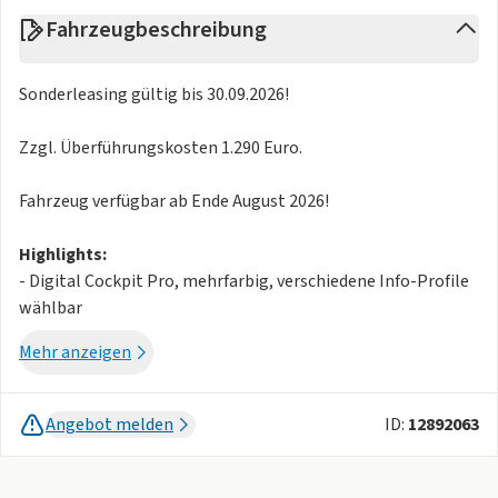
Fahrzeugbeschreibung
Sonderleasing gültig bis 30.09.2026!
Zzgl. Überführungskosten 1.290 Euro.
Fahrzeug verfügbar ab Ende August 2026!
Highlights:
- Digital Cockpit Pro, mehrfarbig, verschiedene Info-Profile
wählbar
- Anhängevorrichtung abnehmbar und abschließbar
Mehr anzeigen
Assistenzsysteme:
- Elektronisches Stabilisierungsprogramm mit
Gegenlenkunterstützung, ABS, ASR, EDS, MSR und
Angebot melden
ID:
12892063
Gespannstabilisierung
- Fahrassistent "Travel Assist" und Spurhalteassistent "Lane
Assist"