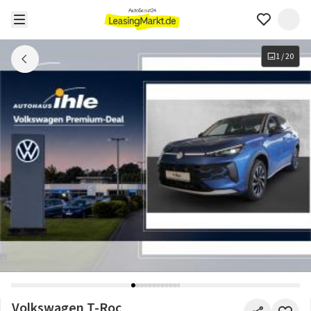
1
/
20
Volkswagen T-Roc