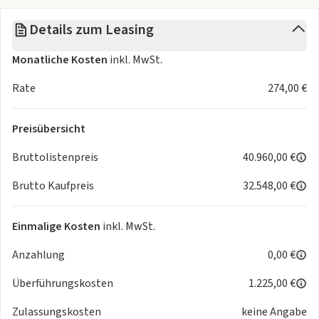
✨
Details zum Leasing
Unsere Verkaufsberater stehen Ihnen persönlich zur
Monatliche Kosten
inkl. MwSt.
Verfügung, um das Angebot auf Ihre Bedürfnisse
abzustimmen. 💬
Rate
274,00 €
Schnell sein lohnt sich!
Preisübersicht
Nutzen Sie dieses exklusive Leasingangebot🚗💨
Bruttolistenpreis
40.960,00 €
📌 Nur solange der Vorrat reicht!
Brutto Kaufpreis
32.548,00 €
📌 Voraussetzung: Positive Bonität, Wohnsitz und
Bankkonto in Deutschland.
📌EINMALIGE Kosten In Höhe von 🏦 1.225,00€ werden
Einmalige Kosten
inkl. MwSt.
separat für die Überführung und vor Übernahme berechnet
Anzahlung
0,00 €
Wichtige vorab Informationen:
Überführungskosten
1.225,00 €
Nachweis der Zahlungsfähigkeit: Wie bei einem Kredit wird
auch bei einem Leasingvertrag Ihre Bonität geprüft. Im
Zulassungskosten
keine Angabe