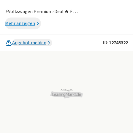
⚡️Volkswagen Premium-Deal 🔥⚡️
Exklusive Sonderkonditionen 🚗⚡️
Mehr anzeigen
❗️Wichtiger Hinweis❗️
🚗Abholung des Fahrzeuges in: Hohenwestedt
Angebot melden
ID:
12745322
🚗Rückgabe des Fahrzeuges in: Hohenwestedt
🚗Lieferung schon ab 300€ möglich
Bitte nutzen die Leasingmatrix um den passenden Preis für
ihre Wunschlaufzeit zu finden
🔥 Ihre Vorteile auf einen Blick:
✅ Top-Leasingkonditionen – einfach und flexibel!
✅ Individuelle Leasingoptionen – passend zu Ihrer
Kilometerlaufleistung und Laufzeit!
✅ 2500 extra Kilometer zur ausgewählten Kilometeranzahl
werden nicht berechnet – mehr Freiraum für Ihre Fahrten! 🚗