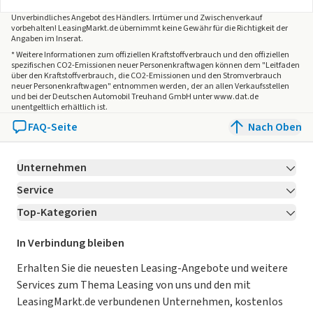
Unverbindliches Angebot des
Händlers
. Irrtümer und Zwischenverkauf
vorbehalten! LeasingMarkt.de übernimmt keine Gewähr für die Richtigkeit der
Angaben im Inserat.
* Weitere Informationen zum offiziellen Kraftstoffverbrauch und den offiziellen
spezifischen CO2-Emissionen neuer Personenkraftwagen können dem "Leitfaden
über den Kraftstoffverbrauch, die CO2-Emissionen und den Stromverbrauch
neuer Personenkraftwagen" entnommen werden, der an allen Verkaufsstellen
und bei der Deutschen Automobil Treuhand GmbH unter www.dat.de
unentgeltlich erhältlich ist.
FAQ-Seite
Nach Oben
Unternehmen
Service
Über LeasingMarkt.de
Top-Kategorien
Kontakt
Karriere
Jetzt bewerben!
Leasing Deals
Ratgeber
Für Händler
In Verbindung bleiben
Gebrauchtwagen Leasing
Magazin
Kooperation mit AutoScout24
Erhalten Sie die neuesten Leasing-Angebote und weitere
Services zum Thema Leasing von uns und den mit
Leasing ohne Anzahlung
Datenschutz-Einstellungen
AGB
LeasingMarkt.de verbundenen Unternehmen, kostenlos