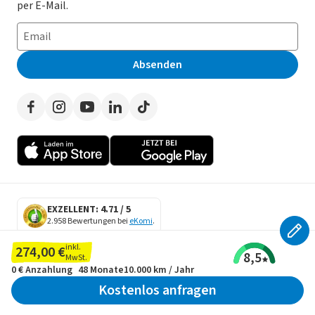
E-Auto Leasing
So funktioniert’s
Datenschutz
per E-Mail.
Privatleasing
Häufig gestellte Fragen
Impressum
Leasing-Vergleiche
Leasing-Lexikon
Erklärung zur Barrierefreiheit
Absenden
Herstellerverzeichnis
Auto-Tests
Presse
Händlerverzeichnis
Werben auf LeasingMarkt.de
Autoleasing in der Nähe
EXZELLENT: 4.71 / 5
2.958 Bewertungen bei
eKomi
.
SECURE DATA
inkl.
274,00 €
8,5
SSL Encryption
MwSt.
0 €
Anzahlung
48 Monate
10.000 km / Jahr
Kostenlos anfragen