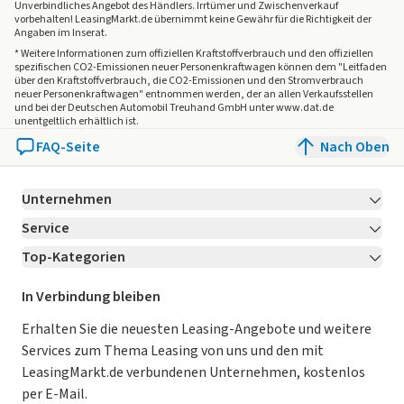
Unverbindliches Angebot des
Händlers
. Irrtümer und Zwischenverkauf
vorbehalten! LeasingMarkt.de übernimmt keine Gewähr für die Richtigkeit der
Angaben im Inserat.
* Weitere Informationen zum offiziellen Kraftstoffverbrauch und den offiziellen
spezifischen CO2-Emissionen neuer Personenkraftwagen können dem "Leitfaden
über den Kraftstoffverbrauch, die CO2-Emissionen und den Stromverbrauch
neuer Personenkraftwagen" entnommen werden, der an allen Verkaufsstellen
und bei der Deutschen Automobil Treuhand GmbH unter www.dat.de
unentgeltlich erhältlich ist.
FAQ-Seite
Nach Oben
Unternehmen
Service
Über LeasingMarkt.de
Top-Kategorien
Kontakt
Karriere
Jetzt bewerben!
Leasing Deals
Ratgeber
Für Händler
In Verbindung bleiben
Gebrauchtwagen Leasing
Magazin
Kooperation mit AutoScout24
Erhalten Sie die neuesten Leasing-Angebote und weitere
Services zum Thema Leasing von uns und den mit
Leasing ohne Anzahlung
Datenschutz-Einstellungen
AGB
LeasingMarkt.de verbundenen Unternehmen, kostenlos
E-Auto Leasing
So funktioniert’s
Datenschutz
per E-Mail.