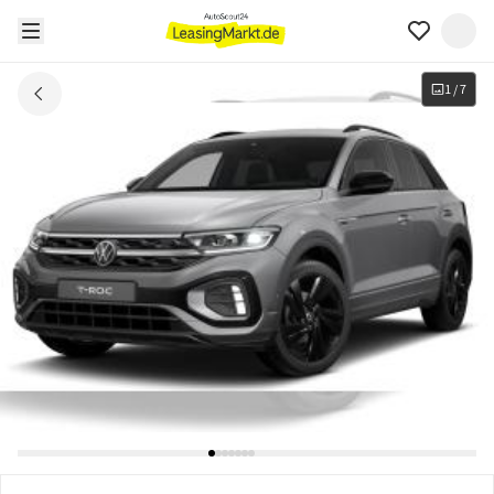
1
/
7