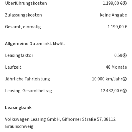
Überführungskosten
1.199,00 €
Spurhalteassistent "Lane Assist"
Automatische Distanzregelung ACC "stop & go", mit
Zulassungskosten
keine Angabe
Geschwindigkeitsbegrenzer
Gesamt, einmalig
1.199,00 €
Parklenkassistent "Park Assist" inkl. Einparkhilfe
uvm.
Allgemeine Daten
inkl. MwSt.
Leasingfaktor
0.59
Laufzeit
48 Monate
Jährliche Fahrleistung
10.000 km/Jahr
Leasing-Gesamtbetrag
12.432,00 €
Leasingbank
Volkswagen Leasing GmbH, Gifhorner Straße 57, 38112
Braunschweig