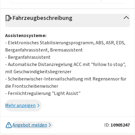
Fahrzeugbeschreibung
Assistenzsysteme:
- Elektronisches Stabilisierungsprogramm, ABS, ASR, EDS,
Berganfahrassistent, Bremsassistent
- Berganfahrassistent
- Automatische Distanzregelung ACC mit "follow to stop",
mit Geschwindigkeitsbegrenzer
- Scheibenwischer-Intervallschaltung mit Regensensor für
die Frontscheibenwischer
- Fernlichtregulierung "Light Assist"
- Anhängerrangierassistent "Trailer Assist" mit
Mehr anzeigen
Parklenkassistent "Park Assist, Parkpilot und Flankenschutz
- Spurhalteassistent "Lane Assist", Spurwechselassistent
"Side Assist" und Ausparkassistent
Angebot melden
ID:
10905247
- Reifendruck-Kontrollsystem (direkt messend)