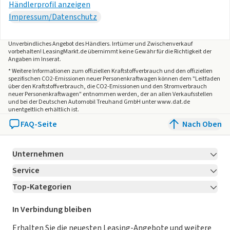
WLTP-Werte. Zwischenverkauf und Irrtümer für dieses
Händlerprofil anzeigen
Angebot sind ausdrücklich vorbehalten. Ausschlaggebend
Impressum/Datenschutz
sind einzig und allein die Vereinbarungen in der
Auftragsbestätigung oder im Kaufvertrag. Den genauen
Unverbindliches Angebot des
Händlers
. Irrtümer und Zwischenverkauf
vorbehalten! LeasingMarkt.de übernimmt keine Gewähr für die Richtigkeit der
Ausstattungsumfang, die genauen Kilometer und den
Angaben im Inserat.
Verkaufspreis erhalten Sie von unserem Verkaufspersonal.
* Weitere Informationen zum offiziellen Kraftstoffverbrauch und den offiziellen
Bitte kontaktieren Sie uns.
spezifischen CO2-Emissionen neuer Personenkraftwagen können dem "Leitfaden
über den Kraftstoffverbrauch, die CO2-Emissionen und den Stromverbrauch
neuer Personenkraftwagen" entnommen werden, der an allen Verkaufsstellen
und bei der Deutschen Automobil Treuhand GmbH unter www.dat.de
unentgeltlich erhältlich ist.
FAQ-Seite
Nach Oben
Unternehmen
Service
Über LeasingMarkt.de
Top-Kategorien
Kontakt
Karriere
Jetzt bewerben!
Leasing Deals
Ratgeber
Für Händler
In Verbindung bleiben
Gebrauchtwagen Leasing
Magazin
Kooperation mit AutoScout24
Erhalten Sie die neuesten Leasing-Angebote und weitere