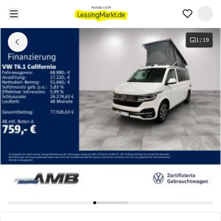
1
/
19