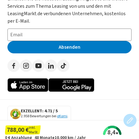
Services zum Thema Leasing von uns und den mit
Leasing ohne Anzahlung
Datenschutz-Einstellungen
AGB
LeasingMarkt.de verbundenen Unternehmen, kostenlos
E-Auto Leasing
So funktioniert’s
Datenschutz
per E-Mail.
Privatleasing
Häufig gestellte Fragen
Impressum
Leasing-Vergleiche
Leasing-Lexikon
Erklärung zur Barrierefreiheit
Absenden
Herstellerverzeichnis
Auto-Tests
Presse
Händlerverzeichnis
Werben auf LeasingMarkt.de
Autoleasing in der Nähe
EXZELLENT: 4.71 / 5
2.958 Bewertungen bei
eKomi
.
SECURE DATA
inkl.
788,00 €
8,4
SSL Encryption
MwSt.
0 €
Anzahlung
48 Monate
10.000 km / Jahr