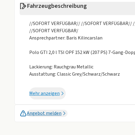
Fahrzeugbeschreibung
Sonstige
Alufelgen
elektrisches 
//SOFORT VERFÜGBAR// //SOFORT VERFÜGBAR// 
Isofix
Metalliclackie
//SOFORT VERFÜGBAR/
Ansprechpartner: Baris Kilincarslan
Schiebedach
Sportfahrwer
Sportpaket
Polo GTI 2,0 l TSI OPF 152 kW (207 PS) 7-Gang-Do
Weniger anzei
Lackierung: Rauchgrau Metallic
Ausstattung: Classic Grey/Schwarz/Schwarz
Die Sonderausstattungen:
Mehr anzeigen
Panorama-Ausstell-/Schiebedach
Schlüsselloses Schließ- und Startsystem "Keyless 
Seitenscheiben hinten und Heckscheibe abgedunke
Angebot melden
Klimaanlage "Air Care Climatronic" mit Aktiv-Ko
Soundsystem "BeatsAudio", 300 Watt Gesamtleistung
Lautsprecher