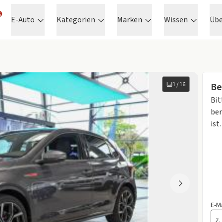
E-Auto
Kategorien
Marken
Wissen
Üb
1
/
16
Be
Bit
ben
ist.
E-M