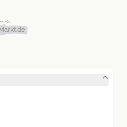
it Geschwindigkeitsbegrenzer
nt "Lane Assist"
he Distanzregelung ACC bis 210 km/h)
5/40 R 18
ng & Internet"
id Auto
ng & Internet"
me"- und "Leaving home"-Funktion