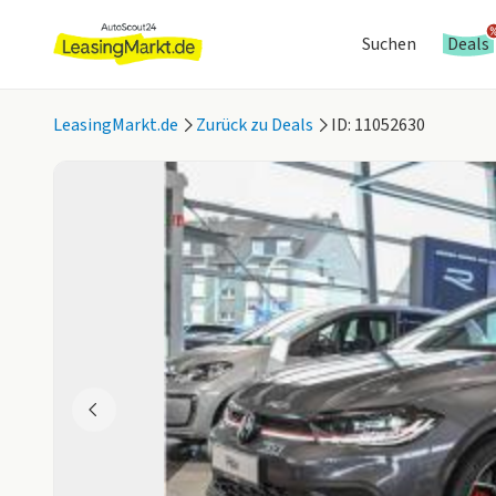
Suchen
Deals
LeasingMarkt.de
Zurück zu Deals
ID: 11052630