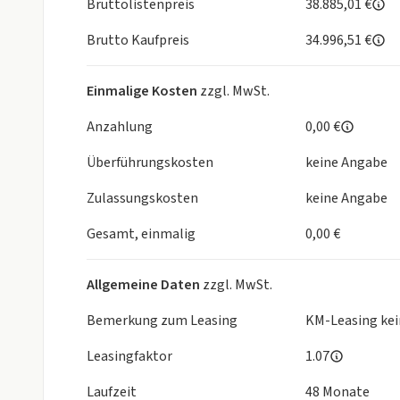
Bruttolistenpreis
38.885,01 €
Brutto Kaufpreis
34.996,51 €
//SOFORT VERFÜGBAR// //SOFORT VERFÜGBAR// 
//SOFORT VERFÜGBAR/
Solange der Vorrat reicht!!!
Einmalige Kosten
zzgl. MwSt.
Alle Angaben ohne Gewähr, Irrtümer und Änderung
Anzahlung
0,00 €
Überführungskosten
keine Angabe
Zulassungskosten
keine Angabe
Gesamt, einmalig
0,00 €
Allgemeine Daten
zzgl. MwSt.
Bemerkung zum Leasing
KM-Leasing kei
Leasingfaktor
1.07
Laufzeit
48 Monate