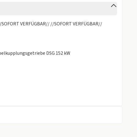
Panorama Glasdach
//SOFORT VERFÜGBAR// //SOFORT VERFÜGBAR//
rung
k
ppelkupplungsgetriebe DSG 152 kW
gen
Access" mit Safe-Sicherung
lt
mbifilter und 2-Zonen-Temperaturregelung
, Subwoofer, digitaler 8-Kanal-Verstärker, 6