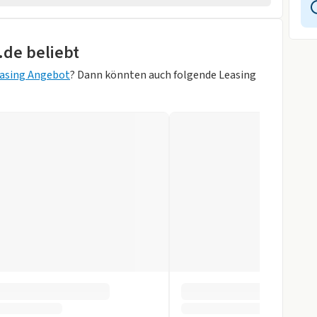
pb. Aussenspiegel
.de beliebt
asing Angebot
? Dann könnten auch folgende Leasing
u Metallic)
sung
Schwarz/Schwarz
Zentralverr.
gen
r
slenkrad
tomatik