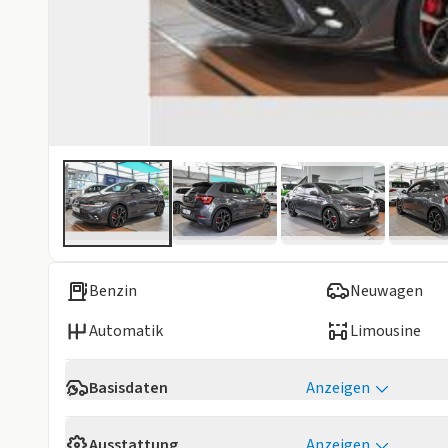
Benzin
Neuwagen
Automatik
Limousine
Basisdaten
Anzeigen
Verfügbarkeit
Sofort
Ausstattung
Anzeigen