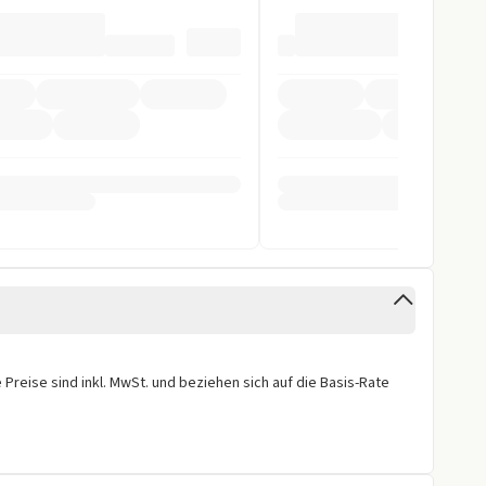
pomat
orne
cht
stent
Preise sind inkl. MwSt. und beziehen sich auf die Basis-Rate
ra
erfer