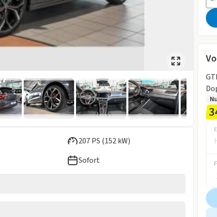
Vo
GTI
Do
N
3
E
207 PS (152 kW)
Sofort