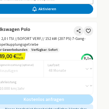
Aktivieren
lkswagen Polo
 2,0 l TSI //SOFORT VERF.// 152 kW (207 PS) 7-Gang-
ppelkupplungsgetriebe
ur Gewerbekunden
Verfügbar: Sofort
49,00 €
zzgl.
8,1
MwSt.
Laufzeit
igene Anzahlung (optional)
Fahrleistung
Kostenlos anfragen