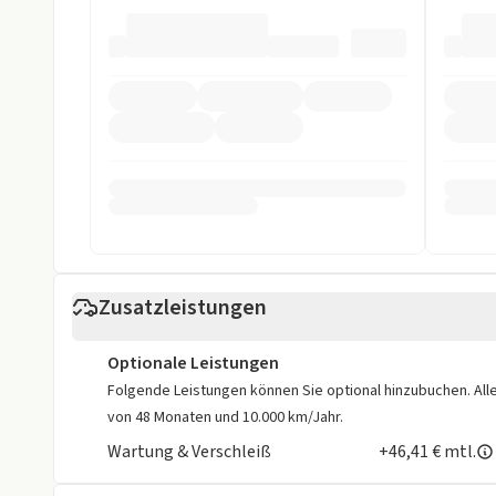
Touchscreen
USB
Sicherheit
ABS
Abstandstem
Alarmanlage
ASR
Beifahrer-Airbag
Einparkhilfe
Einparkhilfe hinten
Einparkhilfe v
ESP
Fahrer-Airbag
Zusatzleistungen
LED Scheinwerfer
LED Tagfahrli
Optionale Leistungen
Müdigkeits-Warnsystem
Notbremsassi
Folgende Leistungen können Sie optional hinzubuchen. Alle 
von 48 Monaten und 10.000 km/Jahr.
Reifendruckkontrollsystem
Rückfahrkame
Wartung & Verschleiß
+46,41 € mtl.
Spurhalteassistent
Xenon-Scheinw