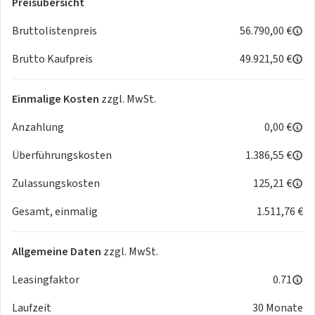
Preisübersicht
Angebot 2025-024023-449891 Seite 1/4
Anhängerstabilisierungskontrolle (TSC)
Bruttolistenpreis
56.790,00 €
Bremsassistent (BA)
Brutto Kaufpreis
49.921,50 €
Toyota Enhanced Security System (TESS), mit zweitem
Transponder
Spurverfolgungsassistent
Einmalige Kosten
zzgl. MwSt.
Dynamisches Bremslicht
Anzahlung
0,00 €
Rückfahrassistent (RCTA)
Airbags (7):
Überführungskosten
1.386,55 €
Türverriegelung mit Kindersicherung hinten
Geschwindigkeitsbegrenzer
Zulassungskosten
125,21 €
Adaptive Geschwindigkeitsregelanlage
Gesamt, einmalig
1.511,76 €
Spurhalteassistent (LDA, mit aktiver Lenkunterstützung)
Frontkollisionswarnung mit Fußgänger- und
Radfahrererkennung
Allgemeine Daten
zzgl. MwSt.
Gurtwarnsystem hinten, optisch und akustisch
eCall Notrufsystem
Leasingfaktor
0.71
Berganfahrhilfe (HAC)
Laufzeit
30 Monate
Exterieur