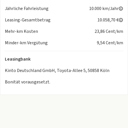
Außenspiegel, in Wagenfarbe lackiert
Jährliche Fahrleistung
10.000 km/Jahr
Unterfahrschutz, vorn, silbern
Ausstiegsbeleuchtung, in Außenspiegel integriert
Leasing-Gesamtbetrag
10.058,70 €
Außenspiegel, beheizbar
Mehr-km Kosten
23,86 Cent/km
Heckklappe, elektrisch öffnend / schließend
Außenspiegel, elektrisch einklappbar
Minder-km Vergütung
9,54 Cent/km
Außenspiegel, elektrisch einstellbar
DAB+ Antenne
Leasingbank
Toter-Winkel-Warner (BSM)
Batterie & Laden
Kinto Deutschland GmbH, Toyota-Allee 5, 50858 Köln
Onboard-Charger (6,6 kW)
Ladekabel (Haushalt, 230V Schuko, 10A)
Bonität vorausgesetzt.
Ladekabel Typ2 (Mennekes, 32A, 7,5m)
Interieur & Komfort
Gepäckraum, Unterbodenablage
Becherhalter, vorne
Leseleuchten (LED)
Elektrische Servolenkung