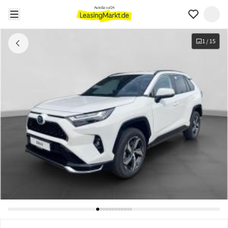
1
/
15