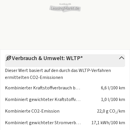
Armaturenbrett mit Soft-touch Elementen
Hocheffizientes Wärmepumpensystem
Sitzheizung, regelbar für Fahrer- und Beifahrersitz
Beifahrersitz, Rückenlehne manuell einstellbar
Mittelarmlehne, vorn
Smart-Key-System: schlüsselloses Öffnen/Verschließen des
Fahrzeugs über Fahrer-,
Beifahrertür und Heckklappe sowie Starten des Motors per
Start-/Stop-Knopf
Verbrauch & Umwelt: WLTP*
Rücksitze, 2. Sitzreihe beheizbar (2)
Dieser Wert basiert auf den durch das
WLTP-Verfahren
Angebot 2025-024023-449891 Seite 2/4
ermittelten CO2-Emissionen
Fahrersitz, Längsverstellung elektrisch
Dachhimmel, schwarz
Kombinierter Kraftstoffverbrauch bei entladener Batterie
6,6 l/100 km
Wählhebel, Leder
Lenkrad, beheizbar
Kombiniert gewichteter Kraftstoffverbrauch
1,0 l/100 km
Rücksitze mit Toyota Easy Flat System
Kombinierte CO2-Emission
22,0 g CO₂/km
3-Speichen Lederlenkrad
Pollenfilter
Kombiniert gewichteter Stromverbrauch
17,1 kWh/100 km
Kofferraumentriegelung per Funkfernbedienung