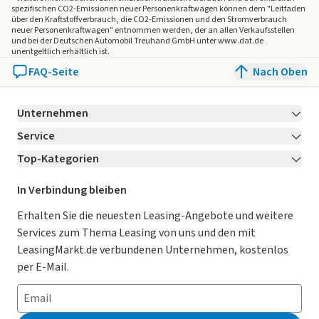
LED-Tagfahrlicht
spezifischen CO2-Emissionen neuer Personenkraftwagen können dem "Leitfaden
Follow-me-Home Funktion in die Hauptscheinwerfer
über den Kraftstoffverbrauch, die CO2-Emissionen und den Stromverbrauch
neuer Personenkraftwagen" entnommen werden, der an allen Verkaufsstellen
integriert
und bei der Deutschen Automobil Treuhand GmbH unter www.dat.de
unentgeltlich erhältlich ist.
Angebot 2025-024023-449891 Seite 3/4
FAQ-Seite
Nach Oben
Privacy Glas, verstärkte Tönung der Heckscheibe
Scheibenwaschdüsen, beheizbar
Scheinwerfer-Reinigungsanlage
Unternehmen
Fernlicht Assistent (AHB)
Service
Über LeasingMarkt.de
Auf-/Abwärtsautomatik an allen elektrisch verstellbaren
Fenstern
Top-Kategorien
Kontakt
Karriere
Jetzt bewerben!
Regensensor
Leasing Deals
Ratgeber
Für Händler
In Verbindung bleiben
Bi-LED-Scheinwerfer
Abblendlichtautomatik
Gebrauchtwagen Leasing
Magazin
Kooperation mit AutoScout24
Erhalten Sie die neuesten Leasing-Angebote und weitere
Scheibenwischer, beheizbar
Services zum Thema Leasing von uns und den mit
Leasing ohne Anzahlung
Datenschutz-Einstellungen
AGB
Rückleuchten mit LED Lichtsignatur
LeasingMarkt.de verbundenen Unternehmen, kostenlos
Elektrische Fensterheber vorne
E-Auto Leasing
So funktioniert’s
Datenschutz
per E-Mail.
Elektrische Fensterheber hinten
Privatleasing
Häufig gestellte Fragen
Impressum
Einklemmschutz an allen elektrisch verstellbaren Fenstern
Leasing-Vergleiche
Leasing-Lexikon
Erklärung zur Barrierefreiheit