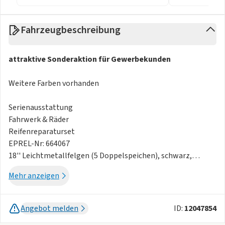
Fahrzeugbeschreibung
attraktive Sonderaktion für Gewerbekunden
Weitere Farben vorhanden
Serienausstattung
Fahrwerk & Räder
Reifenreparaturset
EPREL-Nr: 664067
18'' Leichtmetallfelgen (5 Doppelspeichen), schwarz,
glanzpoliert, mit Bereifung 225/60R18
Mehr anzeigen
Konnektivität & Infotainment
MyToyota Connected Services
Toyota Smart Connect Plus mit Cloud- und Onboard-
Angebot melden
ID:
12047854
Navigation