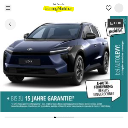
1
/
18