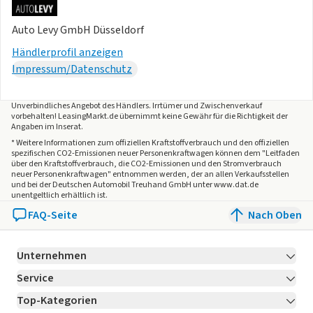
- Sitzheizung vorn
- Sonnenblenden mit Spiegel (beleuchtet)
Auto Levy GmbH Düsseldorf
- Tagfahrlicht LED
- Toyota Safety Sense (Verkehrszeichenerkennung (RSA) -
Händlerprofil anzeigen
Geschwindigkeits-Regelanlage (Tempomat) mit
Impressum/Datenschutz
Abstandsregelung - Auffahrwarnsystem (Forward Collision
Warning - FCW) - Pre-Collision-System (PCS) - Kreuzungs-
Unverbindliches Angebot des
Händlers
. Irrtümer und Zwischenverkauf
vorbehalten! LeasingMarkt.de übernimmt keine Gewähr für die Richtigkeit der
Assistent - aktiver Spurhalteassistent (Lenkunterstützung))
Angaben im Inserat.
- Toyota Smart Connect (Apple CarPlay und Android Auto -
* Weitere Informationen zum offiziellen Kraftstoffverbrauch und den offiziellen
Cloud-Navigationssystem)
spezifischen CO2-Emissionen neuer Personenkraftwagen können dem "Leitfaden
über den Kraftstoffverbrauch, die CO2-Emissionen und den Stromverbrauch
- Navigationssystem mit EV-Routenplanung
neuer Personenkraftwagen" entnommen werden, der an allen Verkaufsstellen
- Türverkleidung Kunstleder
und bei der Deutschen Automobil Treuhand GmbH unter www.dat.de
unentgeltlich erhältlich ist.
- Verglasung grün getönt
FAQ-Seite
Nach Oben
- Verglasung hinten abgedunkelt
- Warnanlage für Sicherheitsgurte hinten
- Warnanlage für Sicherheitsgurte vorn
Unternehmen
- Wegfahrsperre
Service
Über LeasingMarkt.de
- Wärmeschutzverglasung getönt (Verglasung grün getönt)
Top-Kategorien
- Zentralverriegelung mit Fernbedienung
Kontakt
Karriere
Jetzt bewerben!