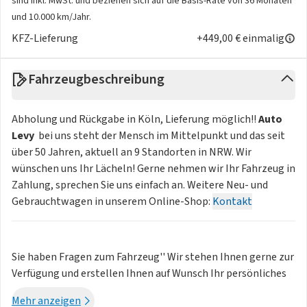
sind inkl. MwSt. und beziehen sich auf die Basis-Rate von 36 Monaten
und 10.000 km/Jahr.
KFZ-Lieferung
+449,00 € einmalig
Fahrzeugbeschreibung
Abholung und Rückgabe in Köln, Lieferung möglich!!
Auto
Levy
 bei uns steht der Mensch im Mittelpunkt und das seit
über 50 Jahren, aktuell an 9 Standorten in NRW. Wir
wünschen uns Ihr Lächeln! Gerne nehmen wir Ihr Fahrzeug in
Zahlung, sprechen Sie uns einfach an. Weitere Neu- und
Gebrauchtwagen in unserem Online-Shop:
Kontakt
Sie haben Fragen zum Fahrzeug'' Wir stehen Ihnen gerne zur
Verfügung und erstellen Ihnen auf Wunsch Ihr persönliches
Angebot., Bis zu 15 Jahre Garantie (3 Jahre
Mehr anzeigen
Neuwagenherstellergarantie und max. 12 Jahre Toyota