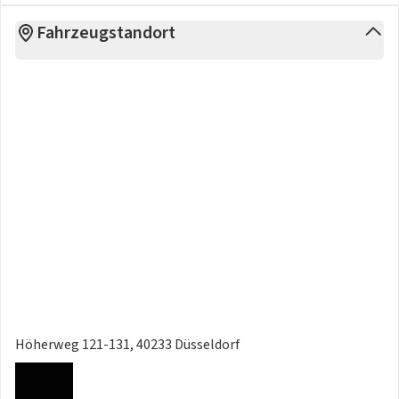
- Park-Assistent (Advanced Park) (Einparkhilfe vorn und
Fahrzeugstandort
hinten)
- Parkbremse elektrisch (EPB)
- Reifen-Reparaturkit
- Reifendruck-Kontrollsystem
- Rückfahrkamera
- Rücksitz geteilt
- Rücksitz klappbar
- Scheibenwaschdüsen heizbar
- Scheibenwischer mit Regensensor
- Scheibenwischerenteiser vorn
- Scheinwerfer-Reinigungsanlage (SRA)
- Schutzfolie Türgriffmulde
- Seitenairbag hinten
- Seitenairbag vorn
- Sitz vorn links elektr. verstellbar (Lendenwirbelstütze Sitz
Höherweg 121-131, 40233 Düsseldorf
vorn links - elektr. verstellbar)
- Sitz vorn rechts höhenverstellbar