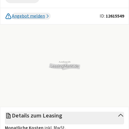
Relax Anschlussgarantie der Toyota Motor Europe - gemäß
Garantiebedingungen unter
Kontakt
und 3 Inspektionen
Angebot melden
ID:
12615549
(4.,5. und 6. Jahresinspektion, Details siehe
Kontakt
geschenkt. Inspektion gem. Herstellervorgabe zzgl.
Material und Zusatzarbeiten  nur gültig in unseren Filialen.,
Wir freuen uns auf Sie!
Ihr Ansprechpartner für dieses KFZ:
Hans-Jörg Reuter, Tel:
Kontakt
Brutto-Listen-Neupreis: 47.990 (ca. -16%)
Details zum Leasing
- In diesem Angebot wurde die E-Auto Förderung in Höhe
von 6.000 Euro bereits als Anzahlung einkalkuliert. Sie als
Monatliche Kosten
inkl. MwSt.