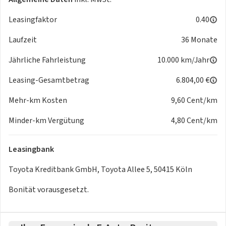
-
Auffahrwarnsystem (Forward Collision Warning - FCW)
Leasingfaktor
0.40
-
Aussenspiegel elektr. verstell- und heizbar
-
Geschwindigkeits-Begrenzeranlage
Laufzeit
36 Monate
-
Klimaautomatik 2-Zonen
-
Knieairbag Fahrerseite
Jährliche Fahrleistung
10.000 km/Jahr
-
Kofferraumdeckel / Heckklappe elektr. betätigt Easy-
Leasing-Gesamtbetrag
6.804,00 €
Load (öffnen + schliessen)
-
Kopf-Airbag-System
Mehr-km Kosten
9,60 Cent/km
-
Müdigkeitserkennungs-Sensor
-
Pre-Collision-System (PCS)
Minder-km Vergütung
4,80 Cent/km
-
Sitzbezug / Polsterung: Kunstleder
-
Smartphone-Integration x-connect (Apple CarPlay und
Leasingbank
Android Auto)
-
Totwinkel-Assistent (BLIS)
Toyota Kreditbank GmbH, Toyota Allee 5, 50415 Köln
-
Verkehrszeichenerkennung (RSA)
Bonität vorausgesetzt.
-
Zentralverriegelung / Startanlage Smart-Key - Entry &
Drive
- Airbag Beifahrerseite abschaltbar